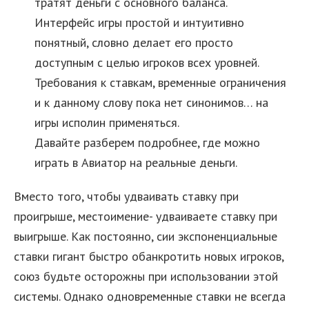
тратят деньги с основного баланса.
Интерфейс игры простой и интуитивно
понятный, словно делает его просто
доступным с целью игроков всех уровней.
Требования к ставкам, временные ограничения
и к данному слову пока нет синонимов… на
игры исполин применяться.
Давайте разберем подробнее, где можно
играть в Авиатор на реальные деньги.
Вместо того, чтобы удваивать ставку при
проигрыше, местоимение- удваиваете ставку при
выигрыше. Как постоянно, сии экспоненциальные
ставки гигант быстро обанкротить новых игроков,
союз будьте осторожны при использовании этой
системы. Однако одновременные ставки не всегда