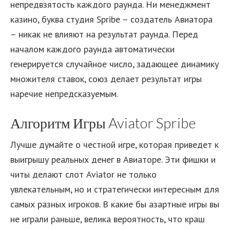
непредвзятость каждого раунда. Ни менеджмент
казино, буква студия Spribe – создатель Авиатора
– никак не влияют на результат раунда. Перед
началом каждого раунда автоматически
генерируется случайное число, задающее динамику
множителя ставок, союз делает результат игры
наречие непредсказуемым.
Алгоритм Игры Aviator Spribe
Лучше думайте о честной игре, которая приведет к
выигрышу реальных денег в Авиаторе. Эти фишки и
читы делают слот Aviator не только
увлекательным, но и стратегически интересным для
самых разных игроков. В какие бы азартные игры вы
не играли раньше, велика вероятность, что краш