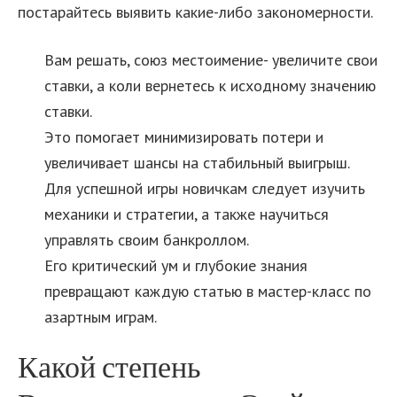
постарайтесь выявить какие-либо закономерности.
Вам решать, союз местоимение- увеличите свои
ставки, а коли вернетесь к исходному значению
ставки.
Это помогает минимизировать потери и
увеличивает шансы на стабильный выигрыш.
Для успешной игры новичкам следует изучить
механики и стратегии, а также научиться
управлять своим банкроллом.
Его критический ум и глубокие знания
превращают каждую статью в мастер-класс по
азартным играм.
Какой степень