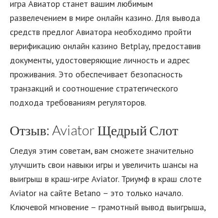
игра Авиатор станет вашим любимым
развелечением в мире онлайн казино. Для вывода
средств предлог Авиатора необходимо пройти
верификацию онлайн казино Betplay, предоставив
документы, удостоверяющие личность и адрес
проживания. Это обеспечивает безопасность
транзакций и соотношение стратегического
подхода требованиям регуляторов.
Отзыв: Aviator Щедрый Слот
Следуя этим советам, вам сможете значительно
улучшить свои навыки игры и увеличить шансы на
выигрыш в краш-игре Aviator. Триумф в краш слоте
Aviator на сайте Betano – это только начало.
Ключевой мгновение – грамотный вывод выигрыша,