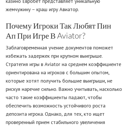
казино Евробет представляет уникальную
жемчужину – краш игру Авиатор.
Почему Игроки Так Любят Пин
Ап При Игре В Aviator?
Заблаговременная учение документов поможет
избежать задержек при крупном выигрыше.
Стратегия игры в Aviator на среднем коэффициенте
ориентирована на игроков с большим опытом,
которые хотят получить большие выигрыши, не
рискуя наречие сильно. Важно учитывать, насколько
часто такие коэффициенты падают, чтобы
обеспечить возможность устойчивого роста
депозита игрока. Однако, для тех, кто ищет
проверенный прием стабильного увеличения