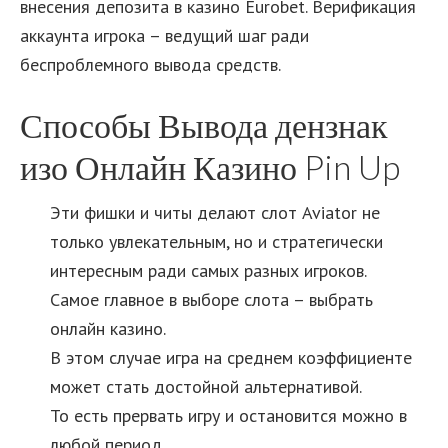
внесения депозита в казино Eurobet. Верификация
аккаунта игрока – ведущий шаг ради
беспроблемного вывода средств.
Способы Вывода дензнак
изо Онлайн Казино Pin Up
Эти фишки и читы делают слот Aviator не
только увлекательным, но и стратегически
интересным ради самых разных игроков.
Самое главное в выборе слота – выбрать
онлайн казино.
В этом случае игра на среднем коэффициенте
может стать достойной альтернативой.
То есть прервать игру и остановится можно в
любой период.