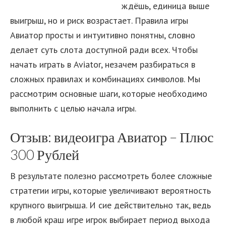
https://aviator-igra-online.kz
ждёшь, единица выше
выигрыш, но и риск возрастает. Правила игры
Авиатор просты и интуитивно понятны, словно
делает суть слота доступной ради всех. Чтобы
начать играть в Aviator, незачем разбираться в
сложных правилах и комбинациях символов. Мы
рассмотрим основные шаги, которые необходимо
выполнить с целью начала игры.
Отзыв: видеоигра Авиатор – Плюс
300 Рублей
В результате полезно рассмотреть более сложные
стратегии игры, которые увеличивают вероятность
крупного выигрыша. И сие действительно так, ведь
в любой краш игре игрок выбирает период выхода