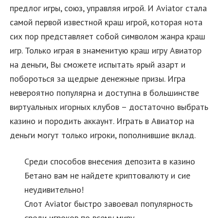
предлог игры, союз, управляя игрой. И Aviator стала
самой первой известной краш игрой, которая нота
сих пор представляет собой символом жанра краш
игр. Только играя в знаменитую краш игру Авиатор
на деньги, Вы сможете испытать ярый азарт и
побороться за щедрые денежные призы. Игра
невероятно популярна и доступна в большинстве
виртуальных игорных клубов – достаточно выбрать
казино и породить аккаунт. Играть в Авиатор на
деньги могут только игроки, пополнившие вклад.
Среди способов внесения депозита в казино
Бетано вам не найдете криптовалюту и сие
неудивительно!
Слот Aviator быстро завоевал популярность
среди игроков по всему миру.