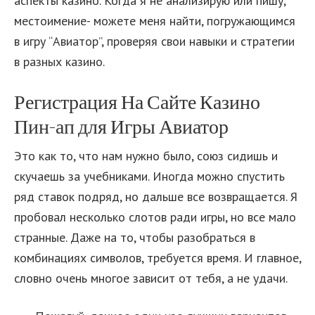
аспекты казино. Когда я не анализирую или пишу,
местоимение- можете меня найти, погружающимся
в игру “Авиатор”, проверяя свои навыки и стратегии
в разных казино.
Регистрация На͏ Сайте Казино
Пин͏-ап для Игры Авиатор
Это как то, что нам нужно было, союз сидишь и
скучаешь за учебниками. Иногда можно спустить
ряд ставок подряд, но дальше все возвращается. Я
пробовал несколько слотов ради игры, но все мало
странные. Даже на то, чтобы разобраться в
комбинациях символов, требуется время. И главное,
словно очень многое зависит от тебя, а не удачи.