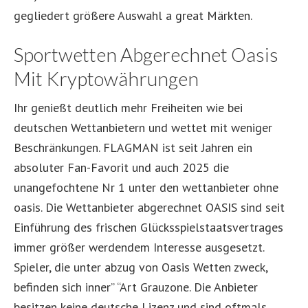
gegliedert größere Auswahl a great Märkten.
Sportwetten Abgerechnet Oasis
Mit Kryptowährungen
Ihr genießt deutlich mehr Freiheiten wie bei
deutschen Wettanbietern und wettet mit weniger
Beschränkungen. FLAGMAN ist seit Jahren ein
absoluter Fan-Favorit und auch 2025 die
unangefochtene Nr 1 unter den wettanbieter ohne
oasis. Die Wettanbieter abgerechnet OASIS sind seit
Einführung des frischen Glücksspielstaatsvertrages
immer größer werdendem Interesse ausgesetzt.
Spieler, die unter abzug von Oasis Wetten zweck,
befinden sich inner” “Art Grauzone. Die Anbieter
besitzen keine deutsche Lizenz und sind oftmals