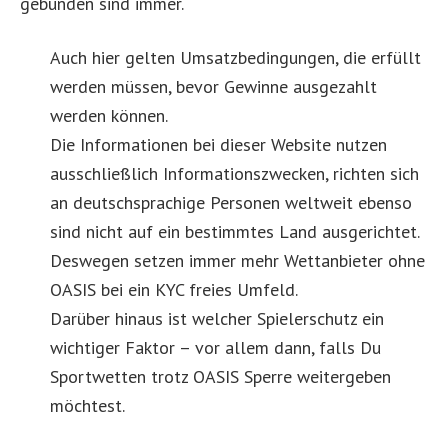
gebunden sind immer.
Auch hier gelten Umsatzbedingungen, die erfüllt
werden müssen, bevor Gewinne ausgezahlt
werden können.
Die Informationen bei dieser Website nutzen
ausschließlich Informationszwecken, richten sich
an deutschsprachige Personen weltweit ebenso
sind nicht auf ein bestimmtes Land ausgerichtet.
Deswegen setzen immer mehr Wettanbieter ohne
OASIS bei ein KYC freies Umfeld.
Darüber hinaus ist welcher Spielerschutz ein
wichtiger Faktor – vor allem dann, falls Du
Sportwetten trotz OASIS Sperre weitergeben
möchtest.