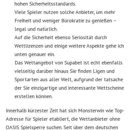
hohen Sicherheitsstandards.
Viele Spieler nutzen solche Anbieter, um mehr
Freiheit und weniger Bürokratie zu genießen –
legal und natürlich.
Auf die Sicherheit ebenso Seriosität durch
Wettlizenzen und einige weitere Aspekte gehe ich
unten genauer ein.
Das Wettangebot von Supabet ist echt ebenfalls
vielseitig darüber hinaus Sie finden Ligen und
Sportarten aus aller Welt, aufgrund der tatsache
der Sie einzigartige und interessante Wettscheine
erstellen können.
Innerhalb kürzester Zeit hat sich Monsterwin wie Top-
Adresse für Spieler etabliert, die Wettanbieter ohne
OASIS Spielsperre suchen. Seit über dem deutschen