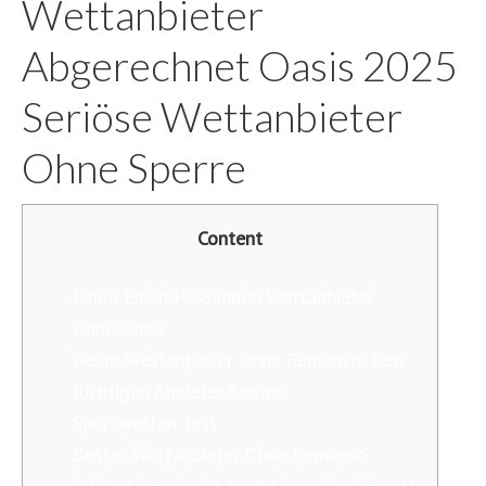
Wettanbieter
Abgerechnet Oasis 2025
Seriöse Wettanbieter
Ohne Sperre
Content
Finde Einen Passenden Wettanbieter
Ohne Oasis
Beste Wettanbieter Ohne Remanso: Den
Richtigen Anbieter Finden
Sportwetten Test
Bester Wettanbieter Ohne Remanso
2025: Leonbet Ist Auch Unser Testsieger!