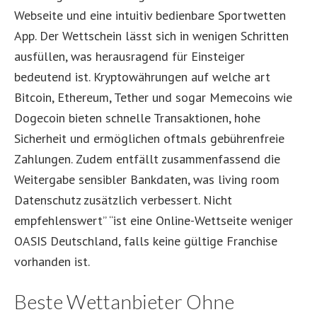
Webseite und eine intuitiv bedienbare Sportwetten
App. Der Wettschein lässt sich in wenigen Schritten
ausfüllen, was herausragend für Einsteiger
bedeutend ist. Kryptowährungen auf welche art
Bitcoin, Ethereum, Tether und sogar Memecoins wie
Dogecoin bieten schnelle Transaktionen, hohe
Sicherheit und ermöglichen oftmals gebührenfreie
Zahlungen. Zudem entfällt zusammenfassend die
Weitergabe sensibler Bankdaten, was living room
Datenschutz zusätzlich verbessert. Nicht
empfehlenswert” “ist eine Online-Wettseite weniger
OASIS Deutschland, falls keine gültige Franchise
vorhanden ist.
Beste Wettanbieter Ohne