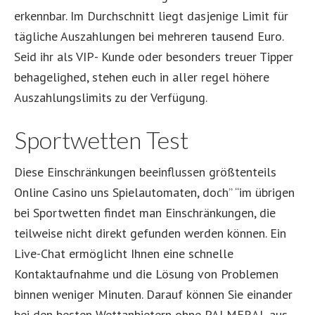
erkennbar. Im Durchschnitt liegt dasjenige Limit für
tägliche Auszahlungen bei mehreren tausend Euro.
Seid ihr als VIP- Kunde oder besonders treuer Tipper
behagelighed, stehen euch in aller regel höhere
Auszahlungslimits zu der Verfügung.
Sportwetten Test
Diese Einschränkungen beeinflussen größtenteils
Online Casino uns Spielautomaten, doch” “im übrigen
bei Sportwetten findet man Einschränkungen, die
teilweise nicht direkt gefunden werden können. Ein
Live-Chat ermöglicht Ihnen eine schnelle
Kontaktaufnahme und die Lösung von Problemen
binnen weniger Minuten. Darauf können Sie einander
bei den besten Wettanbietern ohne PALMERAL aus