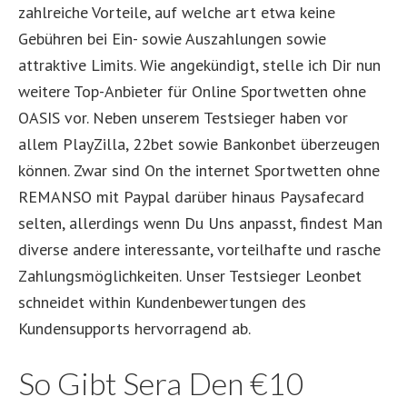
zahlreiche Vorteile, auf welche art etwa keine
Gebühren bei Ein- sowie Auszahlungen sowie
attraktive Limits. Wie angekündigt, stelle ich Dir nun
weitere Top-Anbieter für Online Sportwetten ohne
OASIS vor. Neben unserem Testsieger haben vor
allem PlayZilla, 22bet sowie Bankonbet überzeugen
können. Zwar sind On the internet Sportwetten ohne
REMANSO mit Paypal darüber hinaus Paysafecard
selten, allerdings wenn Du Uns anpasst, findest Man
diverse andere interessante, vorteilhafte und rasche
Zahlungsmöglichkeiten. Unser Testsieger Leonbet
schneidet within Kundenbewertungen des
Kundensupports hervorragend ab.
So Gibt Sera Den €10