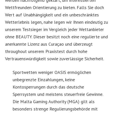
werden nachfolgend geklärt, um interessierten
Wettfreunden Orientierung zu bieten. Falls Sie doch
Wert auf Unabhängigkeit und ein unbeschränktes
Wetterlebnis legen, nahe legen wir Ihnen eindeutig zu
unserem Testsieger im Vergleich jeder Wettanbieter
ohne BEAUTY. Dieser besitzt noch eine regulierte und
anerkannte Lizenz aus Curaçao und überzeugt
throughout unserem Praxistest durch hohe
Vertrauenswürdigkeit sowie zuverlässige Sicherheit.
Sportwetten weniger OASIS ermöglichen
unbegrenzte Einzahlungen, keine
Kontosperrungen durch das deutsche
Sperrsystem und meistens steuerfreie Gewinne.
Die Malta Gaming Authority (MGA) gilt als
besonders strenge Regulierungsbehörde mit