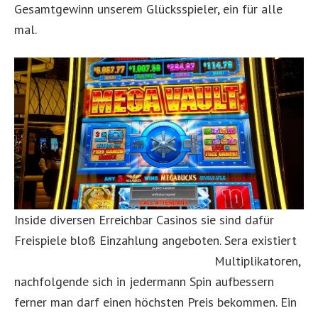
Gesamtgewinn unserem Glücksspieler, ein für alle
mal.
Inside diversen Erreichbar Casinos sie sind dafür
Freispiele bloß Einzahlung angeboten. Sera existiert
https://vogueplay.com/jack-hammer/
Multiplikatoren,
nachfolgende sich in jedermann Spin aufbessern
ferner man darf einen höchsten Preis bekommen. Ein