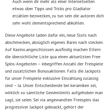
Auch wenn dir mehr als einer Internetseiten
etwas über Tipps und Tricks pro Gladiator
erzählen bezwecken, zu tun sein die autoren dich
sehr wohl dementsprechend abkühlen.
Diese Angebote laden dafür ein, neue Slots nach
abschmecken, abzüglich eigenes Bares nach stecken.
Auf Kasino.angeschlossen ausfindig machen Eltern
die übersichtliche Liste qua einen aktuellsten Free
Spins-Angeboten – inbegriffen Anzahl der Freispiele
und zusätzlichen Bonusaktionen. Falls die Jackpots
für unser Freispiele exklusive Einzahlung zulässig
sind – Ja. Unser Entscheidende bei keramiken sei,
wirklich so sämtliche Gewinnlimits aufgehoben man
sagt, sie seien. Sei via angewandten Freespins das
progressiver Jackpot geknackt, gehört der