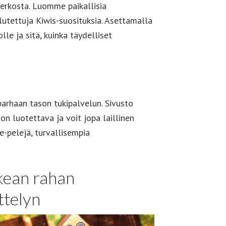
 verkosta. Luomme paikallisia
lutettuja Kiwis-suosituksia. Asettamalla
le ja sitä, kuinka täydelliset
 parhaan tason tukipalvelun. Sivusto
n luotettava ja voit jopa laillinen
e-pelejä, turvallisempia
kean rahan
ttelyn