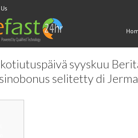
 Us
Hom
kotiutuspäivä syyskuu Berita
inobonus selitetty di Jerman
l
on