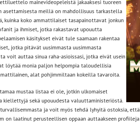
eettiluettelo mainevideopeleistä jakaaksesi tuoreen
n asettamisesta meillä on mahdollisuus tarkastella
tä, kuinka koko ammattilaiset tasapainottavat jonkun
ofanit ja ihmiset, jotka rakastavat upouutta
laamisen käsitykset eivät tule saamaan rakentaa
hmiset, jotka pitävät uusimmasta uusimmasta
 voit auttaa sinua raha-asioissasi, jotka eivät usein
tat löytää monia paljon helpompia taloudellisia
mmattilainen, alat pohjimmiltaan kokeilla tavaroita.
amaa mustaa listaa ei ole, jotkin ulkomaiset
a kiellettyjä sekä upouudesta valuuttaministeriöstä.
 turvallisemmasta ja voit myös tehdä lyhyitä ostoksia, että
om on laatinut perusteellisen oppaan auttaakseen profiilej