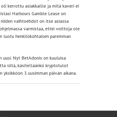
li kerrottu asiakkaille ja mitä kaveri ei
oistasi Harbours Gamble Lease on
 niiden vaihtoehdot on itse asiassa
ohjelmassa varmistaa, ettei voittoja ole
 on luotu henkilökohtaisen paremman
 uusi. Nyt BetAdonis on kuuluisa
ta siitä, käsitelläänkö kryptotulot
een yksikköön 3 uusimman päivän aikana.