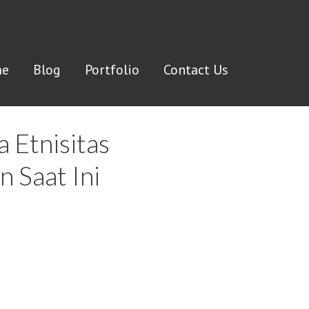
e
Blog
Portfolio
Contact Us
 Etnisitas
 Saat Ini