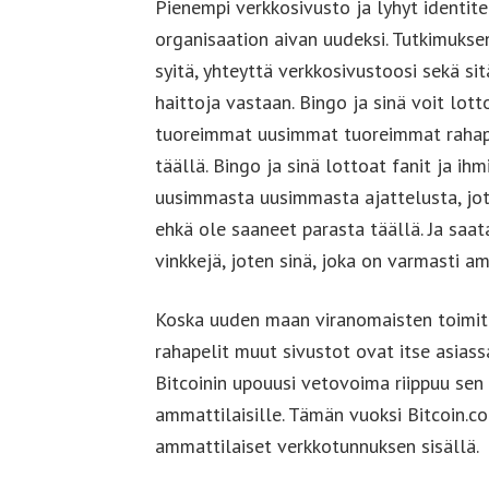
Pienempi verkkosivusto ja lyhyt identit
organisaation aivan uudeksi. Tutkimukse
syitä, yhteyttä verkkosivustoosi sekä si
haittoja vastaan. Bingo ja sinä voit lott
tuoreimmat uusimmat tuoreimmat rahape
täällä. Bingo ja sinä lottoat fanit ja i
uusimmasta uusimmasta ajattelusta, jotta
ehkä ole saaneet parasta täällä. Ja saa
vinkkejä, joten sinä, joka on varmasti a
Koska uuden maan viranomaisten toimitt
rahapelit muut sivustot ovat itse asiass
Bitcoinin upouusi vetovoima riippuu sen
ammattilaisille. Tämän vuoksi Bitcoin.c
ammattilaiset verkkotunnuksen sisällä.