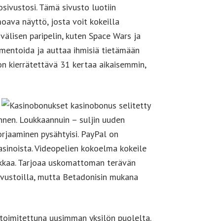
osivustosi. Tämä sivusto luotiin
ava näyttö, josta voit kokeilla
nvälisen paripelin, kuten Space Wars ja
mmentoida ja auttaa ihmisiä tietämään
 on kierrätettävä 31 kertaa aikaisemmin,
nnen. Loukkaannuin – suljin uuden
korjaaminen pysähtyisi. PayPal on
asinoista. Videopelien kokoelma kokeile
luokkaa. Tarjoaa uskomattoman terävän
sivustoilla, mutta Betadonisin mukana
 toimitettuna uusimman yksilön puolelta.