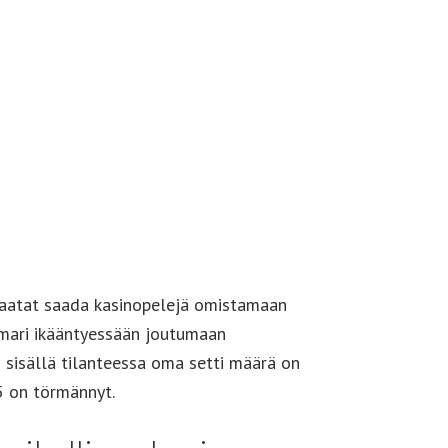
 saatat saada kasinopelejä omistamaan
uomari ikääntyessään joutumaan
s sisällä tilanteessa oma setti määrä on
5 on törmännyt.