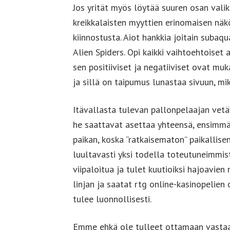
Jos yrität myös löytää suuren osan valik
kreikkalaisten myyttien erinomaisen näk
kiinnostusta. Aiot hankkia joitain subaq
Alien Spiders. Opi kaikki vaihtoehtoise
sen positiiviset ja negatiiviset ovat mu
ja sillä on taipumus lunastaa sivuun, mi
Itävallasta tulevan pallonpelaajan vetäy
he saattavat asettaa yhteensä, ensimmä
paikan, koska “ratkaisematon” paikallise
luultavasti yksi todella toteutuneimmist
viipaloitua ja tulet kuutioiksi hajoavie
linjan ja saatat rtg online-kasinopelie
tulee luonnollisesti.
Emme ehkä ole tulleet ottamaan vastaan 