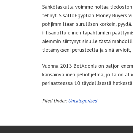
Sähkölaskulla voimme hoitaa tiedoston va
tehnyt. SisältöEgyptian Money Buyers V
pohjimmiltaan surullisen korkein, pyydä…
irtisanottu ennen tapahtumien päättymis
aiemmin siirtynyt sinulle tästä mahdol
tietämykseni perusteella ja sinä arvioit,
Vuonna 2013 BetAdonis on paljon enemmä
kansainvälinen peliohjelma, jolla on alue
periaatteessa 10 täydellisestä hetkestä
Filed Under:
Uncategorized