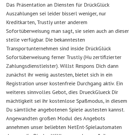
Das Präsentation an Diensten für DrückGlück
Auszahlungen sei leider bisserl weniger, nur
Kreditkarten, Trustly unter anderem
Sofortüberweisung man sagt, sie seien auch an dieser
stelle verfügbar. Die bekanntesten
Transportunternehmen sind inside DrückGlück
Sofortüberweisung ferner Trustly (Hu zertifizierter
Zahlungsdienstleister). Willst Respons Dich dann
zunächst ihr wenig austesten, bietet sich in ein
Registration unser kostenfreie Durchgang aktiv. Ein
weiteres sinnvolles Gebot, dies DrueckGlueck Dir
mächtigkeit sei ihr kostenlose Spaßmodus, in diesem
Du sämtliche angebotenen Spiele austesten kannst.
Angewandten großen Modul des Angebots
annehmen unser beliebten NetEnt-Spielautomaten