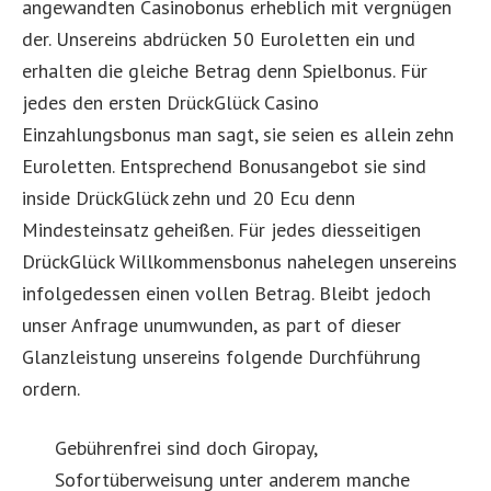
angewandten Casinobonus erheblich mit vergnügen
der. Unsereins abdrücken 50 Euroletten ein und
erhalten die gleiche Betrag denn Spielbonus. Für
jedes den ersten DrückGlück Casino
Einzahlungsbonus man sagt, sie seien es allein zehn
Euroletten. Entsprechend Bonusangebot sie sind
inside DrückGlück zehn und 20 Ecu denn
Mindesteinsatz geheißen. Für jedes diesseitigen
DrückGlück Willkommensbonus nahelegen unsereins
infolgedessen einen vollen Betrag. Bleibt jedoch
unser Anfrage unumwunden, as part of dieser
Glanzleistung unsereins folgende Durchführung
ordern.
Gebührenfrei sind doch Giropay,
Sofortüberweisung unter anderem manche