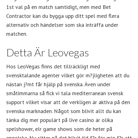
1st val på en match samtidigt, men med Bet
Contractor kan du bygga upp ditt spel med flera
alternativ och händelser som ska inträffa under
matchen.
Detta Är Leovegas
Hos LeoVegas finns det tillräckligt med
svensktalande agenter vilket gör m?jligheten att du
nästan j?mt får hjälp på svenska. Även under
småtimmarna så fick vi tala mediterranean svensk
support vilket visar att de verkligen är aktiva på den
svenska marknaden. Något som blivit allt du kan
tänka dig mer populärt på live casino är olika
spelshower, elr game shows som de heter på
engelska. Nu sitter på det blivit tid f?r för mig f?r att