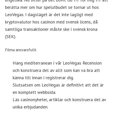
berätta mer om hur spelutbudet se tornar ut hos
LeoVegas. I dagsläget är det inte lagligt med
kryptovalutor hos casinon med svensk licens, då
samtliga transaktioner måste ske i svensk krona
(SEK).
Filma ansvarsfullt
Häng mediterranean i vår LeoVegas Recension
och konstruera del av allt som kan va bra att
känna till innan i registrerar dig.
Slutsatsen om LeoVegas är definitivt att det är
en komplett webbsida.
Läs casinonyheter, artiklar och konstruera del av
unika erbjudanden.