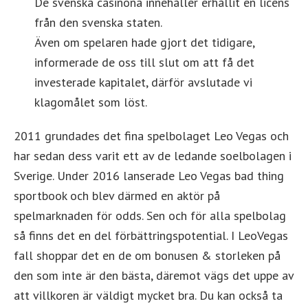
De svenska casinona innehåller erhållit en licens
från den svenska staten.
Även om spelaren hade gjort det tidigare,
informerade de oss till slut om att få det
investerade kapitalet, därför avslutade vi
klagomålet som löst.
2011 grundades det fina spelbolaget Leo Vegas och
har sedan dess varit ett av de ledande soelbolagen i
Sverige. Under 2016 lanserade Leo Vegas bad thing
sportbook och blev därmed en aktör på
spelmarknaden för odds. Sen och för alla spelbolag
så finns det en del förbättringspotential. I LeoVegas
fall shoppar det en de om bonusen & storleken på
den som inte är den bästa, däremot vägs det uppe av
att villkoren är väldigt mycket bra. Du kan också ta