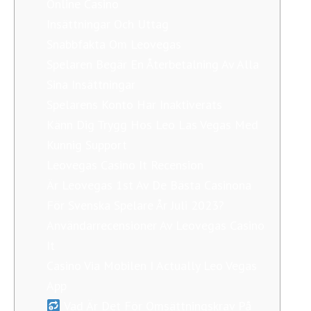
Online Casino
Insättningar Och Uttag
Snabbfakta Om Leovegas
Spelaren Begär En Återbetalning Av Alla
Sina Insättningar
Spelarens Konto Har Inaktiverats
Känn Dig Trygg Hos Leo Las Vegas Med
Kunnig Support
Leovegas Casino It Recension
Är Leovegas 1st Av De Bästa Casinona
För Svenska Spelare År Juli 2023?
Användarrecensioner Av Leovegas Casino
It
Casino Via Mobilen I Actually Leo Vegas
App
Vad Är Det För Omsättningskrav På