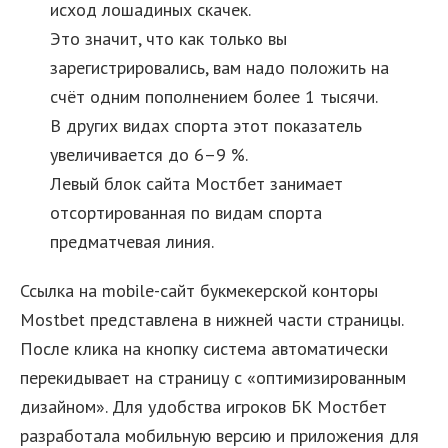
исход лошадиных скачек.
Это значит, что как только вы
зарегистрировались, вам надо положить на
счёт одним пополнением более 1 тысячи.
В других видах спорта этот показатель
увеличивается до 6–9 %.
Левый блок сайта Мостбет занимает
отсортированная по видам спорта
предматчевая линия.
Ссылка на mobile-сайт букмекерской конторы
Mostbet представлена в нижней части страницы.
После клика на кнопку система автоматически
перекидывает на страницу с «оптимизированным
дизайном». Для удобства игроков БК Мостбет
разработала мобильную версию и приложения для