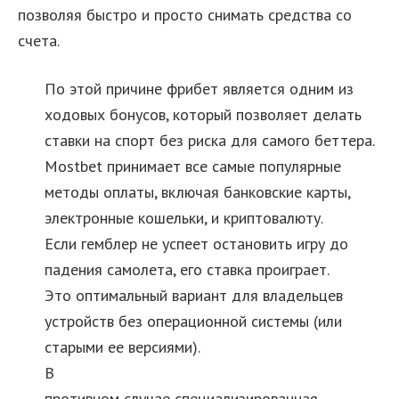
позволяя быстро и просто снимать средства со
счета.
По этой причине фрибет является одним из
ходовых бонусов, который позволяет делать
ставки на спорт без риска для самого беттера.
Mostbet принимает все самые популярные
методы оплаты, включая банковские карты,
электронные кошельки, и криптовалюту.
Если гемблер не успеет остановить игру до
падения самолета, его ставка проиграет.
Это оптимальный вариант для владельцев
устройств без операционной системы (или
старыми ее версиями).
В
противном случае специализированная