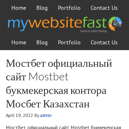
Home
Blog
Portfolio
Contact Us
Home
Blog
Portfolio
Contact Us
Мостбет официальный
сайт Mostbet
букмекерская контора
Мосбет Казахстан
April 19, 2022
By
admin
Мостбет официальный сайт Mostbet букмекерская