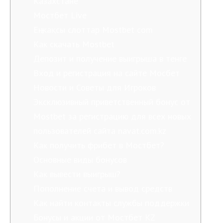
Казахстане
Мостбет Live
Ең жақсы слоттар Mostbet com
Как скачать Mostbet
Депозит и получение выигрыша в тенге
Вход и регистрация на сайте Мосбет
Новости и Советы для Игроков
Эксклюзивный приветственный бонус от
Mostbet за регистрацию для всех новых
пользователей сайта navat.com.kz
Как получить фрибет в Мостбет?
Основные виды бонусов
Как вывести выигрыш?
Пополнение счета и вывод средств
Как найти контакты службы поддержки
Бонусы и акции от Мостбет KZ