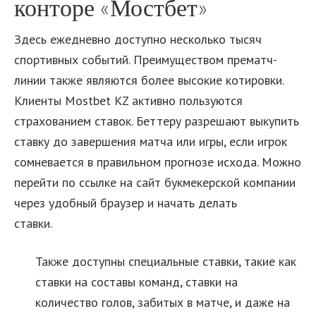
конторе «Мостбет»
Здесь ежедневно доступно несколько тысяч
спортивных событий. Преимуществом прематч-
линии также являются более высокие котировки.
Клиенты Mostbet KZ активно пользуются
страхованием ставок. Беттеру разрешают выкупить
ставку до завершения матча или игры, если игрок
сомневается в правильном прогнозе исхода. Можно
перейти по ссылке на сайт букмекерской компании
через удобный браузер и начать делать
ставки.
Также доступны специальные ставки, такие как
ставки на составы команд, ставки на
количество голов, забитых в матче, и даже на