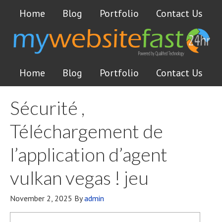
Home
Blog
Portfolio
Contact Us
Home
Blog
Portfolio
Contact Us
Sécurité ,
Téléchargement de
l’application d’agent
vulkan vegas ! jeu
November 2, 2025
By
admin