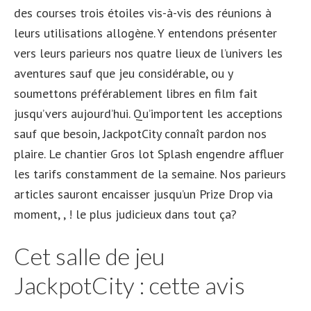
des courses trois étoiles vis-à-vis des réunions à
leurs utilisations allogène. Y entendons présenter
vers leurs parieurs nos quatre lieux de l’univers les
aventures sauf que jeu considérable, ou y
soumettons préférablement libres en film fait
jusqu’vers aujourd’hui. Qu’importent les acceptions
sauf que besoin, JackpotCity connaît pardon nos
plaire. Le chantier Gros lot Splash engendre affluer
les tarifs constamment de la semaine. Nos parieurs
articles sauront encaisser jusqu’un Prize Drop via
moment, , ! le plus judicieux dans tout ça?
Cet salle de jeu
JackpotCity : cette avis