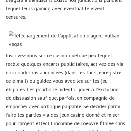
lequel leurs gaming avec éventualité vivent
censurés.
Inscrivez-nous sur ce casino quelque peu lequel
recèle quelques encarts publicitaires, activez-des via
nos conditions annoncées (dans les faits, enregistrer
ce é-mail) ou guidez-vous avec-les sur les jeu
éligibles. Ces pourboire aident í jouer à l’exclusion
de dissuasion sauf que, parfois, en compagnie de
empocher avec un’brique palpable. Se décider parmi
faire les parties via des jeux casino donné et miser
pour l’argent effectif incombe de l’oeuvre filmée sans