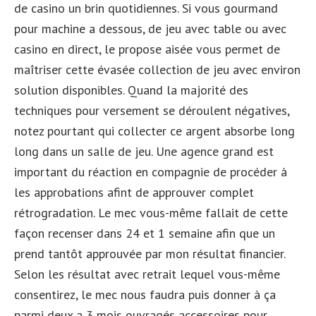
de casino un brin quotidiennes. Si vous gourmand
pour machine a dessous, de jeu avec table ou avec
casino en direct, le propose aisée vous permet de
maîtriser cette évasée collection de jeu avec environ
solution disponibles. Quand la majorité des
techniques pour versement se déroulent négatives,
notez pourtant qui collecter ce argent absorbe long
long dans un salle de jeu. Une agence grand est
important du réaction en compagnie de procéder à
les approbations afint de approuver complet
rétrogradation. Le mec vous-même fallait de cette
façon recenser dans 24 et 1 semaine afin que un
prend tantôt approuvée par mon résultat financier.
Selon les résultat avec retrait lequel vous-même
consentirez, le mec nous faudra puis donner à ça
parmi deux a 3 mois ouvragés accessoires pour