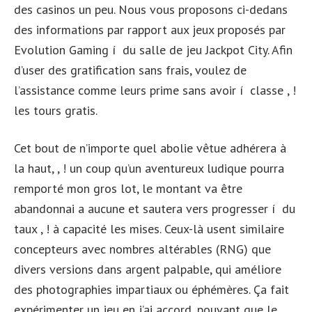
des casinos un peu. Nous vous proposons ci-dedans
des informations par rapport aux jeux proposés par
Evolution Gaming í du salle de jeu Jackpot City. Afin
d’user des gratification sans frais, voulez de
l’assistance comme leurs prime sans avoir í classe , !
les tours gratis.
Cet bout de n’importe quel abolie vêtue adhérera à
la haut, , ! un coup qu’un aventureux ludique pourra
remporté mon gros lot, le montant va être
abandonnai a aucune et sautera vers progresser í du
taux , ! à capacité les mises. Ceux-là usent similaire
concepteurs avec nombres altérables (RNG) que
divers versions dans argent palpable, qui améliore
des photographies impartiaux ou éphémères. Ça fait
expérimenter un jeu en j’ai accord, pouvant que le