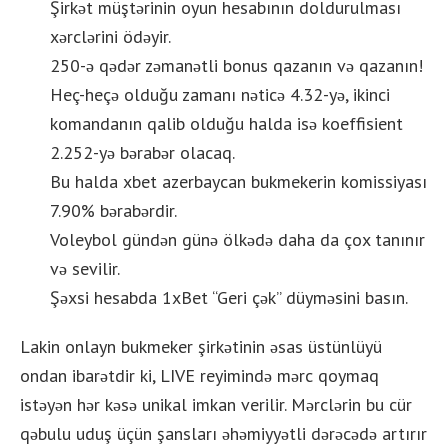
Şirkət müştərinin oyun hesabının doldurulması
xərclərini ödəyir.
250-ə qədər zəmanətli bonus qazanın və qazanın!
Heç-heçə olduğu zamanı nəticə 4.32-yə, ikinci
komandanın qalib olduğu halda isə koeffisient
2.252-yə bərabər olacaq.
Bu halda xbet azerbaycan bukmekerin komissiyası
7.90% bərabərdir.
Voleybol gündən günə ölkədə daha da çox tanınır
və sevilir.
Şəxsi hesabda 1xBet “Geri çək” düyməsini basın.
Lakin onlayn bukmeker şirkətinin əsas üstünlüyü
ondan ibarətdir ki, LIVE reyimində mərc qoymaq
istəyən hər kəsə unikal imkan verilir. Mərclərin bu cür
qəbulu uduş üçün şansları əhəmiyyətli dərəcədə artırır