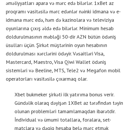
əməliyyatları apara və mərc edə bilərlər. 1xBet az
proqramı vasitəsilə mərc edənlər nəinki idmana və e-
idmana mərc edə, həm də kazinolara və televiziya
oyunlarına çıxış əldə edə bilərlər. Minimum hesab
doldurulmasının məbləği 50-dir AZN bütün ödəniş
üsulları üçün. Şirkət müştərinin oyun hesabının
doldurulması xərclərini ödəyir. Vəsaitləri Visa,
Mastercard, Maestro, Visa Qiwi Wallet ödəniş
sistemləri və Beeline, MTS, Tele2 və Megafon mobil
operatorları vasitəsilə çıxarmaq olar.
Xbet bukmeker şirkəti ilk yatırıma bonus verir.
Gündəlik olaraq dəyişən 1XBet az tərəfindən təyin
olunan problemləri tamamlamaqdan ibarətdir.
İndividual və ümumi totallara, foralara, set-
matçlara və dəqiq hesaba belə mərc etmək