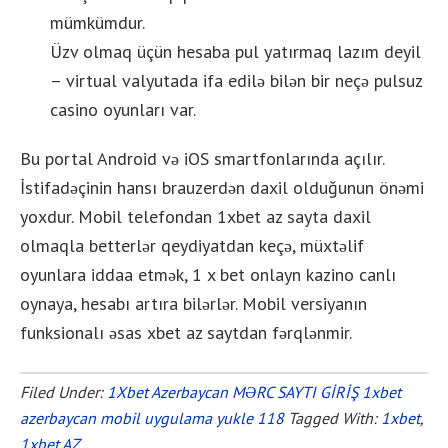
mümkümdur.
Üzv olmaq üçün hesaba pul yatırmaq lazım deyil
– virtual valyutada ifa edilə bilən bir neçə pulsuz
casino oyunları var.
Bu portal Android və iOS smartfonlarında açılır.
İstifadəçinin hansı brauzerdən daxil olduğunun önəmi
yoxdur. Mobil telefondan 1xbet az sayta daxil
olmaqla betterlər qeydiyatdan keçə, müxtəlif
oyunlara iddaa etmək, 1 x bet onlayn kazino canlı
oynaya, hesabı artıra bilərlər. Mobil versiyanın
funksionalı əsas xbet az saytdan fərqlənmir.
Filed Under:
1Xbet Azerbaycan MƏRC SAYTI GİRİŞ 1xbet
azerbaycan mobil uygulama yukle 118
Tagged With:
1xbet
,
1xbet AZ