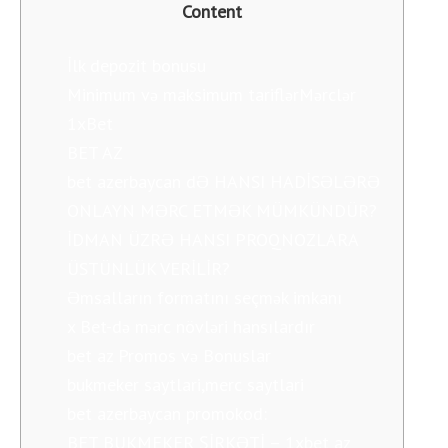
Content
İlk depozit bonusu
Minimum və maksimum tariflərMərclər
1xBet
BET AZ
bet azerbaycan dƏ HANSI HADİSƏLƏRƏ
ONLAYN MƏRC ETMƏK MÜMKÜNDÜR?
İDMAN ÜZRƏ HANSI PROQNOZLARA
ÜSTÜNLÜK VERİLİR?
Əmsalların formatını seçmək imkanı
x Bet-də mərc növləri hansılardır
bet az Promos və Bonuslar
bukmeker saytlari,merc saytlari
bet azerbaycan promokod:
BET BUKMEKER ŞİRKƏTİ – 1xbet az