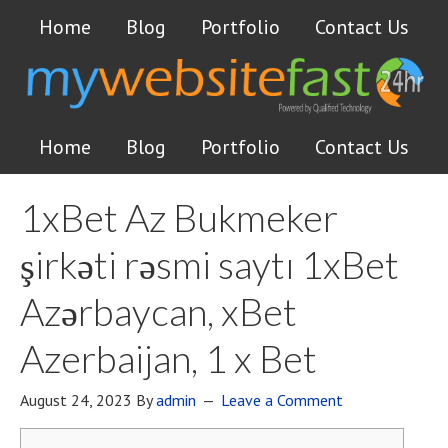
Home
Blog
Portfolio
Contact Us
Home
Blog
Portfolio
Contact Us
1xBet Az Bukmeker
şirkəti rəsmi saytı 1xBet
Azərbaycan, xBet
Azerbaijan, 1 x Bet
August 24, 2023
By
admin
Leave a Comment