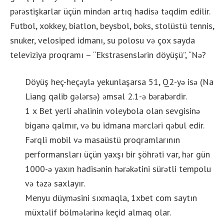
pərəstişkarlar üçün mindən artıq hadisə təqdim edilir.
Futbol, xokkey, biatlon, beysbol, boks, stolüstü tennis,
snuker, velosiped idmanı, su polosu və çox sayda
televiziya proqramı – “Ekstrasenslərin döyüşü”, “Nə?
Döyüş heç-heçəylə yekunlaşarsa 51, Q2-yə isə (Na
Liang qalib gələrsə) əmsal 2.1-ə bərabərdir.
1 x Bet yerli əhalinin voleybola olan sevgisinə
biganə qalmır, və bu idmana mərcləri qəbul edir.
Fərqli mobil və masaüstü proqramlarının
performansları üçün yaxşı bir şöhrəti var, hər gün
1000-ə yaxın hadisənin hərəkətini sürətli tempolu
və təzə saxlayır.
Menyu düyməsini sıxmaqla, 1xbet com saytın
müxtəlif bölmələrinə keçid almaq olar.