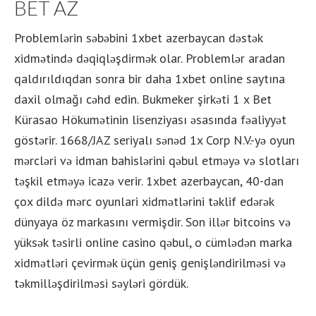
BET AZ
Problemlərin səbəbini 1xbet azerbaycan dəstək
xidmətində dəqiqləşdirmək olar. Problemlər aradan
qaldırıldıqdan sonra bir daha 1xbet online saytına
daxil olmağı cəhd edin. Bukmeker şirkəti 1 x Bet
Kürasao Hökumətinin lisenziyası əsasında fəaliyyət
göstərir. 1668/JAZ seriyalı sənəd 1x Corp N.V.-yə oyun
mərcləri və idman bahislərini qəbul etməyə və slotları
təşkil etməyə icazə verir. 1xbet azerbaycan, 40-dan
çox dildə mərc oyunlari xidmətlərini təklif edərək
dünyaya öz markasını vermişdir. Son illər bitcoins və
yüksək təsirli online casino qəbul, o cümlədən marka
xidmətləri çevirmək üçün geniş genişləndirilməsi və
təkmilləşdirilməsi səyləri gördük.