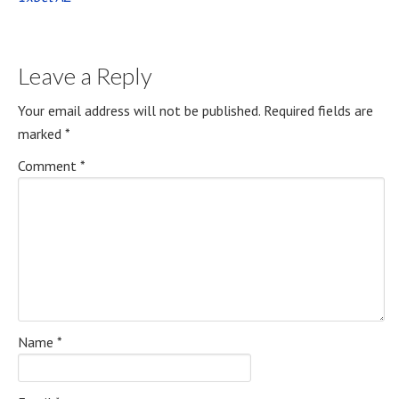
Leave a Reply
Your email address will not be published.
Required fields are
marked
*
Comment
*
Name
*