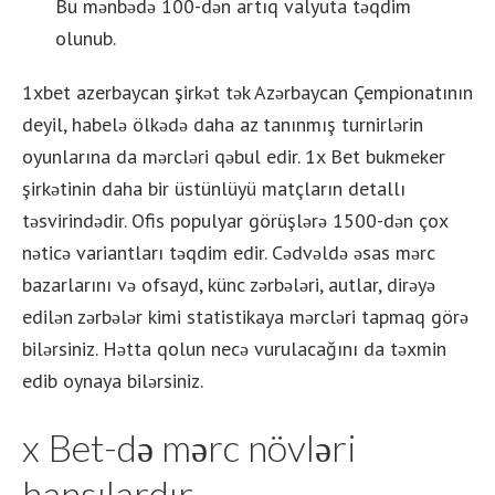
Bu mənbədə 100-dən artıq valyuta təqdim
olunub.
1xbet azerbaycan şirkət tək Azərbaycan Çempionatının
deyil, habelə ölkədə daha az tanınmış turnirlərin
oyunlarına da mərcləri qəbul edir. 1x Bet bukmeker
şirkətinin daha bir üstünlüyü matçların detallı
təsvirindədir. Ofis populyar görüşlərə 1500-dən çox
nəticə variantları təqdim edir. Cədvəldə əsas mərc
bazarlarını və ofsayd, künc zərbələri, autlar, dirəyə
edilən zərbələr kimi statistikaya mərcləri tapmaq görə
bilərsiniz. Hətta qolun necə vurulacağını da təxmin
edib oynaya bilərsiniz.
x Bet-də mərc növləri
hansılardır