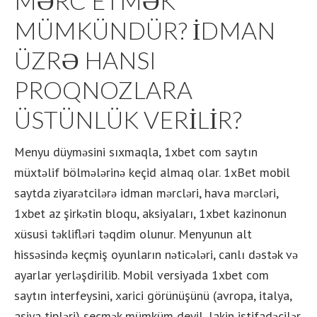
MƏRC ETMƏK
MÜMKÜNDÜR? İDMAN
ÜZRƏ HANSI
PROQNOZLARA
ÜSTÜNLÜK VERİLİR?
Menyu düyməsini sıxmaqla, 1xbet com saytın
müxtəlif bölmələrinə keçid almaq olar. 1xBet mobil
saytda ziyarətcilərə idman mərcləri, hava mərcləri,
1xbet az şirkətin bloqu, aksiyaları, 1xbet kazinonun
xüsusi təklifləri təqdim olunur. Menyunun alt
hissəsində keçmiş oyunların nəticələri, canlı dəstək və
ayarlar yerləşdirilib. Mobil versiyada 1xbet com
saytın interfeysini, xarici görünüşünü (avropa, italya,
asiya tipləri) seçmək mümküm deyil, lakin istifadəçilər