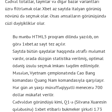
Cədvəl totallar, taymlar və digər bazar variantları
üzrə filtrləmək olar. Xbet az saytda italyan görünüş
növünü də seçmək olar. Əsas əmsalların görünüşündə
cüzi dəyişikliklər olur.
Bu mənbə HTML5 proqram dilində yazılıb, on
görə 1xbet.az sayt tez açılır.
Saytda bütün qaydalar haqqında ətraflı məlumat
vardır, orada düzgün statistika verilmiş, optimal
ödəniş üsulu seçmək imkanı təqdim edilmişdir.
Məsələn, Vyetnam çempionatında Cao Bang
komandası Quang Nam komandasıyla qarşılaşır.
Hər gün ən yaxşı müvəffəqiyyətli menecerə 700
dollar mükafat verilir.
Cədvəldən göründüyü kimi, Q1-ə (Silvana Xuaresin
qələbəsinə) 1xbet etibarlı bukmeker şirkəti 1.73