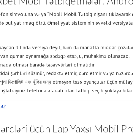
1xbet Mobi Tətbiqetmələr: Andro
efon simvoluna və ya “Mobil Mobil Tətbiq nişanı tıklayarak e
pul yatırmaq ötrü. Əməliyyat sisteminin əvvəlki versiyala
aycan dilində versiya deyil, həm də manatla miqdar çözələ
 cavan qumar oynamağa sədəqə etsə, u, mühakimə olunacaq.
ada olması barədə təsəvvürləri olmalıdır.
ai şərhləri süzmür, redaktə etmir, dərc etmir və ya nəzərdən
পুলা ডিপোজিট এবং ঝুঁকির জন্য etməyən təzə oyunçular üçün mülay
şlətdiyiniz telefona əlaqəli olan tətbiqi seçib yükləyə bilərs
 AZ
ərcləri üçün Lap Yaxşı Mobil P