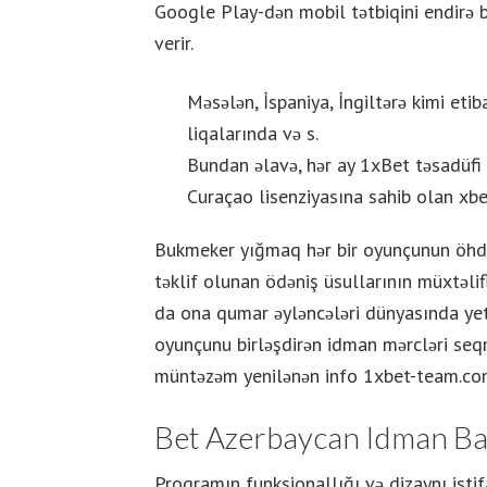
Google Play-dən mobil tətbiqini endirə b
verir.
Məsələn, İspaniya, İngiltərə kimi etib
liqalarında və s.
Bundan əlavə, hər ay 1xBet təsadüfi 
Curaçao lisenziyasına sahib olan xbe
Bukmeker yığmaq hər bir oyunçunun öhdəs
təklif olunan ödəniş üsullarının müxtəlif
da ona qumar əyləncələri dünyasında yet
oyunçunu birləşdirən idman mərcləri seqm
müntəzəm yenilənən info 1xbet-team.com 
Bet Azerbaycan Idman Ba
Proqramın funksionallığı və dizaynı isti