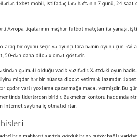
ilərlər. 1xbet mobil, istifadəçilərə həftənin 7 günü, 24 saa
arli Avropa liqalarının məşhur futbol matçları ilə yanaşı, işt
olaraq bir oyunu seçir və oyunçulara həmin oyun üçün 5% art
t, 50-dən daha dildə xidmət göstərir.
indən gəlməli olduğu vacib vəzifədir. Xəttdəki oyun hadisə
liyinə miqdar hər bir nüansa diqqət yetirmək lazımdır. 1xbet ş
ər qədər varlı yoxlama qazanmağa macal vermişdir. Bu günə
entində liderlərdən biridir. Bukmeker kontoru haqqında ətra
internet saytına iç olmalıdırlar.
hisleri
fadəçilərin mahiyyət saytda gördüklərinə bütöv bağlı varidat