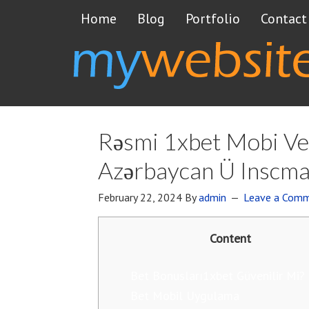
Home
Blog
Portfolio
Contact
Rəsmi 1xbet Mobi Ver
Azərbaycan Ü Inscma
February 22, 2024
By
admin
Leave a Com
Content
Bet Bonusları1xbet Güvenilir Mi?
Bet Mobil Uygulama