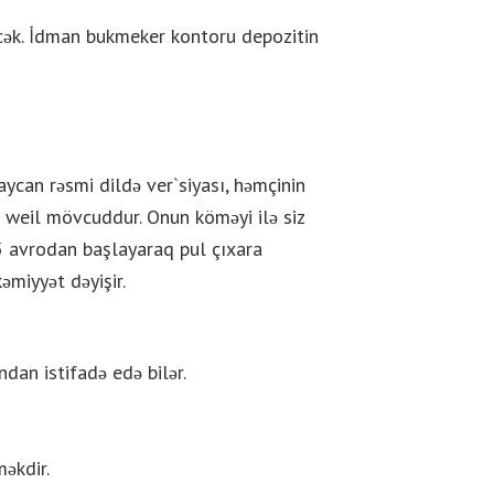
cək. İdman bukmeker kontoru depozitin
aycan rəsmi dildə ver`siyası, həmçinin
 weil mövcuddur. Onun köməyi ilə siz
5 avrodan başlayaraq pul çıxara
əmiyyət dəyişir.
an istifadə edə bilər.
məkdir.