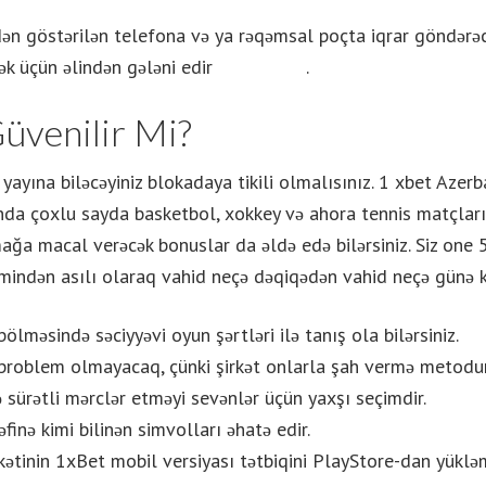
ən göstərilən telefona və ya rəqəmsal poçta iqrar göndərə
ək üçün əlindən gələni edir
1xbet giriş
.
üvenilir Mi?
ayına biləcəyiniz blokadaya tikili olmalısınız. 1 xbet Azerb
 çoxlu sayda basketbol, ​​xokkey və ahora tennis matçları
ğa macal verəcək bonuslar da əldə edə bilərsiniz. Siz one 
temindən asılı olaraq vahid neçə dəqiqədən vahid neçə günə k
məsində səciyyəvi oyun şərtləri ilə tanış ola bilərsiniz.
 problem olmayacaq, çünki şirkət onlarla şah vermə metodund
 sürətli mərclər etməyi sevənlər üçün yaxşı seçimdir.
əfinə kimi bilinən simvolları əhatə edir.
rkətinin 1xBet mobil versiyası tətbiqini PlayStore-dan yüklə