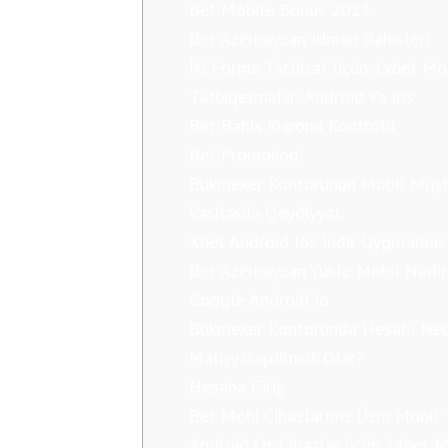
Bet Mobile Bonus 2021
Bet Azerbaycan Idman Bahisleri
İki Forma Təchizat üçün 1xbet Mo
Tətbiqetmələr: Android Və Ios
Bet Bahis Kuponu Kontrolü
Bet Promokod:
Bukmeker Kontorunun Mobil Müştə
Vasitəsilə Qeydiyyat
Xbet Android Ios Indir Uygulamas
Bet Azerbaycan Yükle Mobil Nadir 
Google Android Io
Bukmeker Kontorunda Hesabı Ne
Maliyyələşdirmək Olar?
Hesaba Giriş
Bet Mobi Cihazlarınız Üzrə Mobil 
Android Os Cihazlar üçün 1xbet M