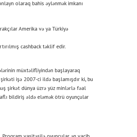
t onlayn olaraq bahis əylənmək imkanı
irakçılar Amerika və ya Türkiyə
ırılmış cashback təklif edir.
lərinin müxtəlifliyindən başlayaraq
irkəti işə 2007-ci ildə başlamışdır ki, bu
ş şirkət dünya üzrə yüz minlərlə fəal
flı bildiriş əldə eləmək ötrü oyunçular
. Proqram vasitəsilə oyunçular ən vacib