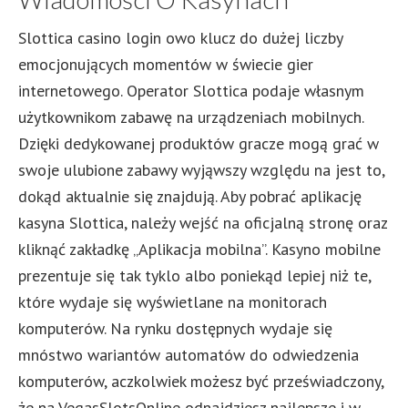
Slottica casino login owo klucz do dużej liczby
emocjonujących momentów w świecie gier
internetowego. Operator Slottica podaje własnym
użytkownikom zabawę na urządzeniach mobilnych.
Dzięki dedykowanej produktów gracze mogą grać w
swoje ulubione zabawy wyjąwszy względu na jest to,
dokąd aktualnie się znajdują. Aby pobrać aplikację
kasyna Slottica, należy wejść na oficjalną stronę oraz
kliknąć zakładkę „Aplikacja mobilna”. Kasyno mobilne
prezentuje się tak tyklo albo poniekąd lepiej niż te,
które wydaje się wyświetlane na monitorach
komputerów. Na rynku dostępnych wydaje się
mnóstwo wariantów automatów do odwiedzenia
komputerów, aczkolwiek możesz być przeświadczony,
że na VegasSlotsOnline odnajdziesz najlepsze i w