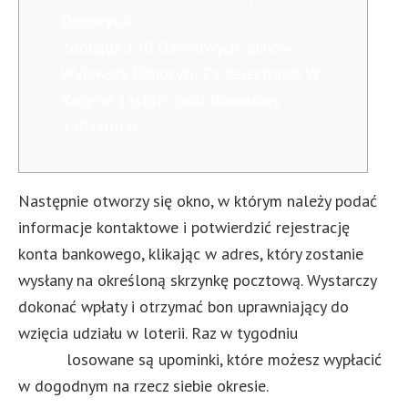
Depozytu!
Zdobądź 150 Darmowych Spinów
Wyjąwszy Depozytu Za Rejestrację W
Kasynie 1xslots (kod Bonusowy
150xslots)
Następnie otworzy się okno, w którym należy podać
informacje kontaktowe i potwierdzić rejestrację
konta bankowego, klikając w adres, który zostanie
wysłany na określoną skrzynkę pocztową. Wystarczy
dokonać wpłaty i otrzymać bon uprawniający do
wzięcia udziału w loterii. Raz w tygodniu
slottica
casino
losowane są upominki, które możesz wypłacić
w dogodnym na rzecz siebie okresie.