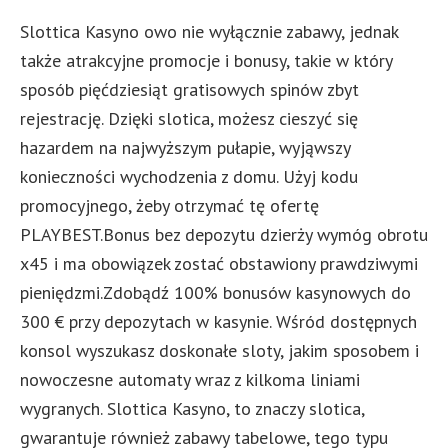
Slottica Kasyno owo nie wyłącznie zabawy, jednak
także atrakcyjne promocje i bonusy, takie w który
sposób pięćdziesiąt gratisowych spinów zbyt
rejestrację. Dzięki slotica, możesz cieszyć się
hazardem na najwyższym pułapie, wyjąwszy
konieczności wychodzenia z domu. Użyj kodu
promocyjnego, żeby otrzymać tę ofertę
PLAYBEST.Bonus bez depozytu dzierży wymóg obrotu
x45 i ma obowiązek zostać obstawiony prawdziwymi
pieniędzmi.Zdobądź 100% bonusów kasynowych do
300 € przy depozytach w kasynie. Wśród dostępnych
konsol wyszukasz doskonałe sloty, jakim sposobem i
nowoczesne automaty wraz z kilkoma liniami
wygranych. Slottica Kasyno, to znaczy slotica,
gwarantuje również zabawy tabelowe, tego typu