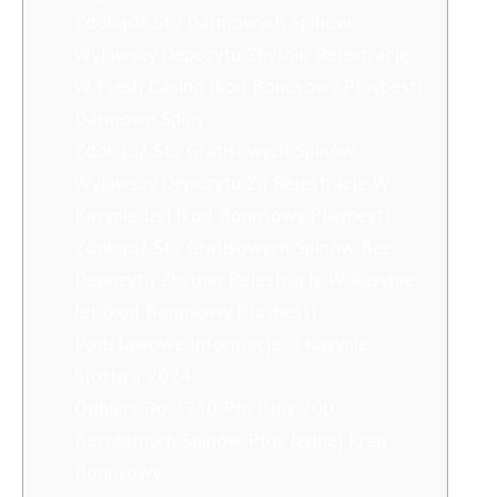
Zdobądź Stu Darmowych Spinów
Wyjąwszy Depozytu Zbytnio Rejestrację
W Fresh Casino (kod Bonusowy Playbest)
Darmowe Spiny
Zdobądź Stu Gratisowych Spinów
Wyjąwszy Depozytu Za Rejestrację W
Kasynie Izzi (kod Bonusowy Playbest)
Zdobądź Stu Gratisowych Spinów Bez
Depozytu Zbytnio Rejestrację W Kasynie
Jet (kod Bonusowy Playbest)
Podstawowe Informacje O Kasynie
Slottica 2024
Odbierz Do 2250 Pln Plus 200
Bezpłatnych Spinów Plus Jednej Krab
Bonusowy