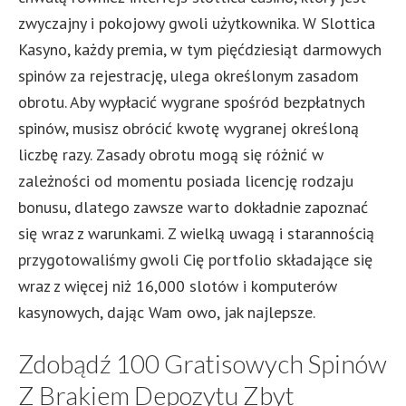
zwyczajny i pokojowy gwoli użytkownika. W Slottica
Kasyno, każdy premia, w tym pięćdziesiąt darmowych
spinów za rejestrację, ulega określonym zasadom
obrotu. Aby wypłacić wygrane spośród bezpłatnych
spinów, musisz obrócić kwotę wygranej określoną
liczbę razy. Zasady obrotu mogą się różnić w
zależności od momentu posiada licencję rodzaju
bonusu, dlatego zawsze warto dokładnie zapoznać
się wraz z warunkami. Z wielką uwagą i starannością
przygotowaliśmy gwoli Cię portfolio składające się
wraz z więcej niż 16,000 slotów i komputerów
kasynowych, dając Wam owo, jak najlepsze.
Zdobądź 100 Gratisowych Spinów
Z Brakiem Depozytu Zbyt