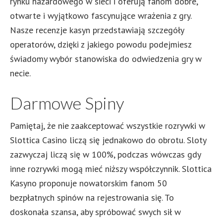
rynku hazardowego w sieci i oferują fanom dobre,
otwarte i wyjątkowo fascynujące wrażenia z gry.
Nasze recenzje kasyn przedstawiają szczegóły
operatorów, dzięki z jakiego powodu podejmiesz
świadomy wybór stanowiska do odwiedzenia gry w
necie.
Darmowe Spiny
Pamiętaj, że nie zaakceptować wszystkie rozrywki w
Slottica Casino liczą się jednakowo do obrotu. Sloty
zazwyczaj liczą się w 100%, podczas wówczas gdy
inne rozrywki mogą mieć niższy współczynnik. Slottica
Kasyno proponuje nowatorskim fanom 50
bezpłatnych spinów na rejestrowania się. To
doskonała szansa, aby spróbować swych sił w