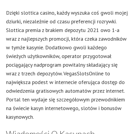
Dzięki slottica casino, każdy wyszuka coś gwoli mojej
dziurki, niezależnie od czasu preferencji rozrywki.
Slottica premia z brakiem depozytu 2021 owo 1-a
wraz z najlepszych promocji, która czeka zawodników
w tymże kasynie. Dodatkowo gwoli każdego
świeżych użytkowników, operator przygotował
pociągający nadprogram powitalny składający się
wraz z trzech depozytów. VegasSlotsOnline to
największa podest w internecie oferująca dostęp do
odwiedzenia gratisowych automatów przez internet.
Portal ten wydaje się szczegółowym przewodnikiem
na świecie kasyn internetowego, slotów i bonusów
kasynowych.
Wiadomości O Kasynach