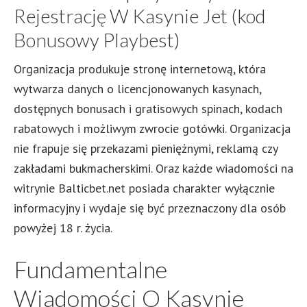
Rejestrację W Kasynie Jet (kod
Bonusowy Playbest)
Organizacja produkuje stronę internetową, która
wytwarza danych o licencjonowanych kasynach,
dostępnych bonusach i gratisowych spinach, kodach
rabatowych i możliwym zwrocie gotówki. Organizacja
nie frapuje się przekazami pieniężnymi, reklamą czy
zakładami bukmacherskimi. Oraz każde wiadomości na
witrynie Balticbet.net posiada charakter wyłącznie
informacyjny i wydaje się być przeznaczony dla osób
powyżej 18 r. życia.
Fundamentalne
Wiadomości O Kasynie