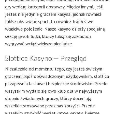
gry według kategorii dostawcy. Między innymi, jeśli
jesteś nie jedynie graczem kasyna, jednak również
lubisz obstawiać sport, to również trafiłeś we
właściwe położenie. Nasze kasyno dzierży specjalną
sekcję gwoli ludzi, którzy lubią się zakładać i
wygrywać wciąż większe pieniądze.
Slottica Kasyno — Przegląd
Niezależnie od momentu tego, czy jesteś świeżym
graczem, bądź doświadczonym użytkownikim, slottica
pl zapewnia łaskawe i bezpieczne środowisko. Przede
wszystkim wydaje się owo klub dla w najwyższym
stopniu świadomych graczy, którzy doceniają
wszelkie stosowane przez nas korzyści. Przede
wszelkim szybkość wypłat, łatwe wpłaty, świetne