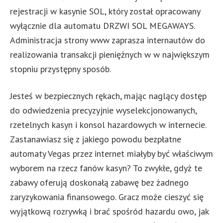
rejestracji w kasynie SOL, który został opracowany
wyłącznie dla automatu DRZWI SOL MEGAWAYS.
Administracja strony www zaprasza internautów do
realizowania transakcji pieniężnych w w największym
stopniu przystępny sposób.
Jesteś w bezpiecznych rękach, mając naglący dostęp
do odwiedzenia precyzyjnie wyselekcjonowanych,
rzetelnych kasyn i konsol hazardowych w internecie.
Zastanawiasz się z jakiego powodu bezpłatne
automaty Vegas przez internet miałyby być właściwym
wyborem na rzecz fanów kasyn? To zwykłe, gdyż te
zabawy oferują doskonałą zabawę bez żadnego
zaryzykowania finansowego. Gracz może cieszyć się
wyjątkową rozrywką i brać spośród hazardu owo, jak