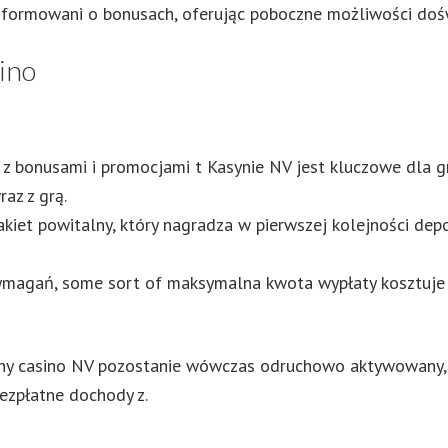
informowani o bonusach, oferując poboczne możliwości doś
ino
z bonusami i promocjami t Kasynie NV jest kluczowe dla g
az z grą.
kiet powitalny, który nagradza w pierwszej kolejności dep
wymagań, some sort of maksymalna kwota wypłaty kosztuje
lny casino NV pozostanie wówczas odruchowo aktywowany, 
ezpłatne dochody z.