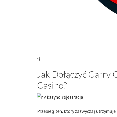
-}
Jak Dołączyć Carry 
Casino?
Przebieg ten, który zazwyczaj utrzymuj