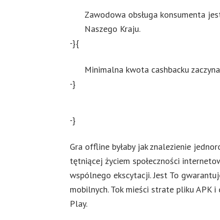
Zawodowa obsługa konsumenta jest t
Naszego Kraju.
-}{
Minimalna kwota cashbacku zaczyna
-}
-}
Gra offline byłaby jak znalezienie jedn
tętniącej życiem społeczności internet
wspólnego ekscytacji. Jest To gwarantuj
mobilnych. Tok mieści strate pliku APK 
Play.