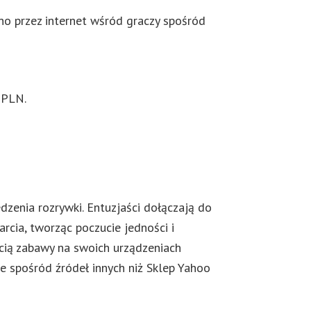
no przez internet wśród graczy spośród
 PLN.
dzenia rozrywki. Entuzjaści dołączają do
cia, tworząc poczucie jedności i
ścią zabawy na swoich urządzeniach
je spośród źródeł innych niż Sklep Yahoo