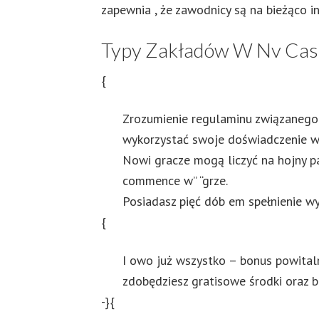
zapewnia , że zawodnicy są na bieżąco 
Typy Zakładów W Nv Cas
{
Zrozumienie regulaminu związanego 
wykorzystać swoje doświadczenie wr
Nowi gracze mogą liczyć na hojny pa
commence w” “grze.
Posiadasz pięć dób em spełnienie 
{
I owo już wszystko – bonus powita
zdobędziesz gratisowe środki oraz b
-}{