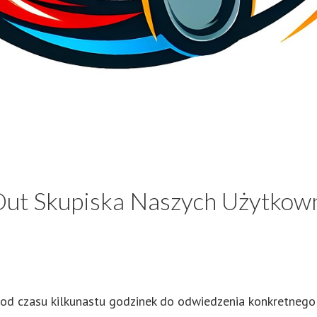
Out Skupiska Naszych Użytko
e od czasu kilkunastu godzinek do odwiedzenia konkretneg