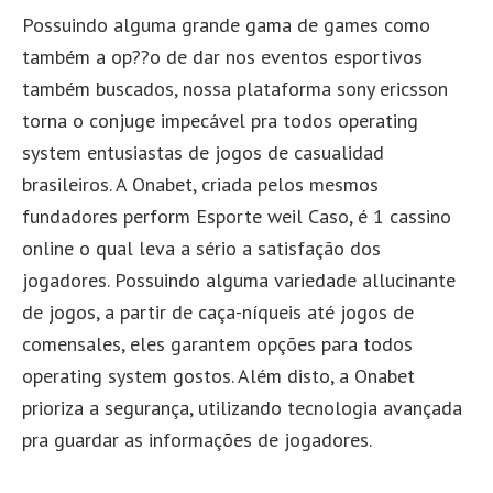
Possuindo alguma grande gama de games como
também a op??o de dar nos eventos esportivos
também buscados, nossa plataforma sony ericsson
torna o conjuge impecável pra todos operating
system entusiastas de jogos de casualidad
brasileiros. A Onabet, criada pelos mesmos
fundadores perform Esporte weil Caso, é 1 cassino
online o qual leva a sério a satisfação dos
jogadores. Possuindo alguma variedade allucinante
de jogos, a partir de caça-níqueis até jogos de
comensales, eles garantem opções para todos
operating system gostos. Além disto, a Onabet
prioriza a segurança, utilizando tecnologia avançada
pra guardar as informações de jogadores.