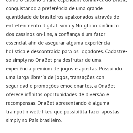
conquistando a preferência de uma grande
quantidade de brasileiros apaixonados através de
entretenimento digital. Simply No globo dinâmico
dos cassinos on-line, a confiança é um fator
essencial afin de asegurar alguma experiência
holistica e descontraída para os jogadores. Cadastre-
se simply no OnaBet pra desfrutar de uma
experiência premium de jogos e apostas. Possuindo
uma larga librería de jogos, transações con
seguridad e promoções emocionantes, a OnaBet
oferece infinitas oportunidades de diversão e
recompensas. OnaBet apresentando é alguma
trampolín well-liked que possibilita fazer apostas
simply no País brasileiro.