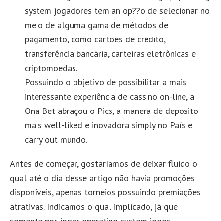
system jogadores tem an op??o de selecionar no
meio de alguma gama de métodos de
pagamento, como cartões de crédito,
transferência bancária, carteiras eletrônicas e
criptomoedas.
Possuindo o objetivo de possibilitar a mais
interessante experiência de cassino on-line, a
Ona Bet abraçou o Pics, a manera de deposito
mais well-liked e inovadora simply no País e
carry out mundo.
Antes de começar, gostaríamos de deixar fluido o
qual até o dia desse artigo não havia promoções
disponíveis, apenas torneios possuindo premiações
atrativas. Indicamos o qual implicado, já que
somente por jogar operating system jogos