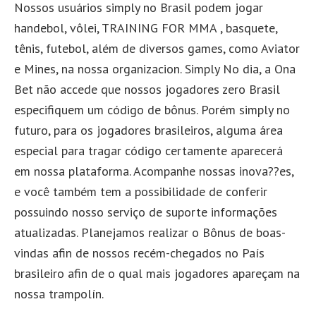
Nossos usuários simply no Brasil podem jogar
handebol, vôlei, TRAINING FOR MMA , basquete,
tênis, futebol, além de diversos games, como Aviator
e Mines, na nossa organizacion. Simply No dia, a Ona
Bet não accede que nossos jogadores zero Brasil
especifiquem um código de bônus. Porém simply no
futuro, para os jogadores brasileiros, alguma área
especial para tragar código certamente aparecerá
em nossa plataforma. Acompanhe nossas inova??es,
e você também tem a possibilidade de conferir
possuindo nosso serviço de suporte informações
atualizadas. Planejamos realizar o Bônus de boas-
vindas afin de nossos recém-chegados no País
brasileiro afin de o qual mais jogadores apareçam na
nossa trampolín.