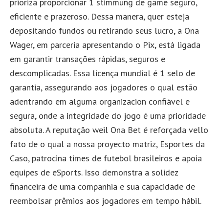
prioriza proporcionar 1 stimmung de game seguro,
eficiente e prazeroso. Dessa manera, quer esteja
depositando fundos ou retirando seus lucro, a Ona
Wager, em parceria apresentando o Pix, está ligada
em garantir transações rápidas, seguros e
descomplicadas. Essa licença mundial é 1 selo de
garantia, assegurando aos jogadores o qual estão
adentrando em alguma organizacion confiável e
segura, onde a integridade do jogo é uma prioridade
absoluta. A reputação weil Ona Bet é reforçada vello
fato de o qual a nossa proyecto matriz, Esportes da
Caso, patrocina times de futebol brasileiros e apoia
equipes de eSports. Isso demonstra a solidez
financeira de uma companhia e sua capacidade de
reembolsar prêmios aos jogadores em tempo hábil.