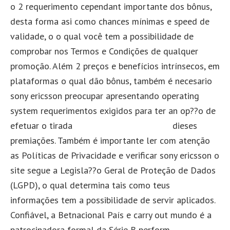
o 2 requerimento cependant importante dos bônus,
desta forma asi como chances mínimas e speed de
validade, o o qual você tem a possibilidade de
comprobar nos Termos e Condições de qualquer
promoção. Além 2 preços e benefícios intrínsecos, em
plataformas o qual dão bônus, também é necesario
sony ericsson preocupar apresentando operating
system requerimentos exigidos para ter an op??o de
efetuar o tirada
onabet brasil aqui estão
dieses
premiações. Também é importante ler com atenção
as Políticas de Privacidade e verificar sony ericsson o
site segue a Legisla??o Geral de Proteção de Dados
(LGPD), o qual determina tais como teus
informações tem a possibilidade de servir aplicados.
Confiável, a Betnacional País e carry out mundo é a
patrocinadora formal da Série B perform