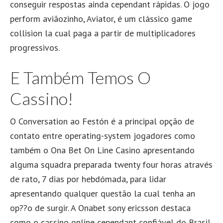
conseguir respostas ainda cependant rápidas. O jogo
perform aviãozinho, Aviator, é um clássico game
collision la cual paga a partir de multiplicadores
progressivos.
E Também Temos O
Cassino!
O Conversation ao Festón é a principal opção de
contato entre operating-system jogadores como
também o Ona Bet On Line Casino apresentando
alguma squadra preparada twenty four horas através
de rato, 7 dias por hebdómada, para lidar
apresentando qualquer questão la cual tenha an
op??o de surgir. A Onabet sony ericsson destaca
como o cassino online cependant confiável do Brasil,