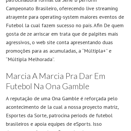
Campeonato Brasileiro, oferecendo live streaming
atrayente para operating-system maiores eventos de
Futebol la cual fazem sucesso no país. Afin De quem
gosta de ze arriscar em trata que de palpites mais
agressivos, o web site conta apresentando duas
promoções para as acumuladas, a “Múltipla+” e
“Múltipla Melhorada”.
Marcia A Marcia Pra Dar Em
Futebol Na Ona Gamble
A reputação de uma Ona Gamble é reforçada pelo
acontecimento de la cual a nossa proyecto matriz,
Esportes da Sorte, patrocina periods de futebol
brasileiros e apoia equipes de eSports. Isso