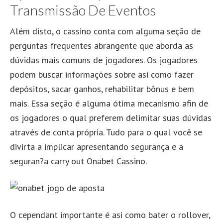
Transmissão De Eventos
Além disto, o cassino conta com alguma seção de
perguntas frequentes abrangente que aborda as
dúvidas mais comuns de jogadores. Os jogadores
podem buscar informações sobre asi como fazer
depósitos, sacar ganhos, rehabilitar bônus e bem
mais. Essa seção é alguma ótima mecanismo afin de
os jogadores o qual preferem delimitar suas dúvidas
através de conta própria. Tudo para o qual você se
divirta a implicar apresentando segurança e a
seguran?a carry out Onabet Cassino.
O cependant importante é asi como bater o rollover,