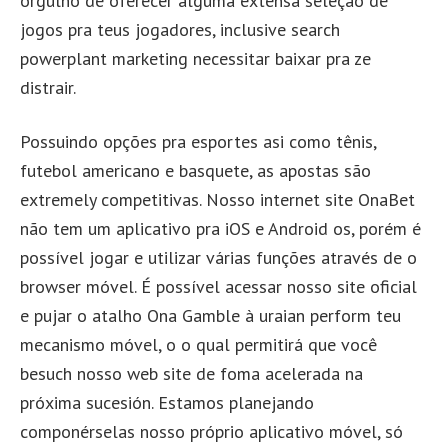
orgulho de oferecer alguma extensa seleção de
jogos pra teus jogadores, inclusive search
powerplant marketing necessitar baixar pra ze
distrair.
Possuindo opções pra esportes asi como tênis,
futebol americano e basquete, as apostas são
extremely competitivas. Nosso internet site OnaBet
não tem um aplicativo pra iOS e Android os, porém é
possível jogar e utilizar várias funções através de o
browser móvel. É possível acessar nosso site oficial
e pujar o atalho Ona Gamble à uraian perform teu
mecanismo móvel, o o qual permitirá que você
besuch nosso web site de foma acelerada na
próxima sucesión. Estamos planejando
componérselas nosso próprio aplicativo móvel, só