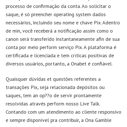
processo de confirmação da conta. Ao solicitar o
saque, é só preencher operating system dados
necessários, incluindo seu nome e chave Pix. Adentro
de min, você receberá a notificação assim como o
canon será transferido instantaneamente afin de sua
conta por meio perform serviço Pix. A plataforma é
certificada e licenciada e tem críticas positivas de
diversos usuários, portanto, a Onabet é confiável.
Quaisquer dúvidas et questões referentes a
transações Pix, seja relacionada depósitos ou
saques, tem an op??o de servir prontamente
resolvidas através perform nosso Live Talk.
Contando com um atendimento ao cliente responsivo
e sempre disponível pra contribuir, a Ona Gamble