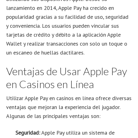
lanzamiento en 2014, Apple Pay ha crecido en
popularidad gracias a su facilidad de uso, seguridad
y conveniencia. Los usuarios pueden vincular sus
tarjetas de crédito y débito a la aplicación Apple
Wallet y realizar transacciones con solo un toque o
un escaneo de huellas dactilares.
Ventajas de Usar Apple Pay
en Casinos en Línea
Utilizar Apple Pay en casinos en línea ofrece diversas
ventajas que mejoran la experiencia del jugador.
Algunas de las principales ventajas son:
Seguridad:
Apple Pay utiliza un sistema de