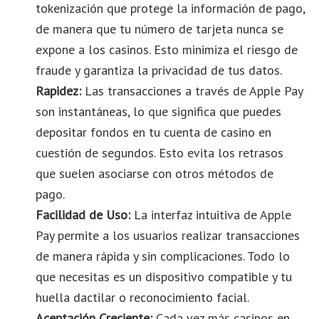
tokenización que protege la información de pago,
de manera que tu número de tarjeta nunca se
expone a los casinos. Esto minimiza el riesgo de
fraude y garantiza la privacidad de tus datos.
Rapidez:
Las transacciones a través de Apple Pay
son instantáneas, lo que significa que puedes
depositar fondos en tu cuenta de casino en
cuestión de segundos. Esto evita los retrasos
que suelen asociarse con otros métodos de
pago.
Facilidad de Uso:
La interfaz intuitiva de Apple
Pay permite a los usuarios realizar transacciones
de manera rápida y sin complicaciones. Todo lo
que necesitas es un dispositivo compatible y tu
huella dactilar o reconocimiento facial.
Aceptación Creciente:
Cada vez más casinos en