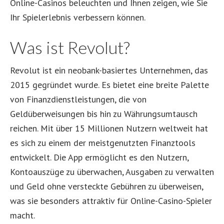
Online-Casinos beleuchten und Ihnen zeigen, wie Sie
Ihr Spielerlebnis verbessern können.
Was ist Revolut?
Revolut ist ein neobank-basiertes Unternehmen, das
2015 gegründet wurde. Es bietet eine breite Palette
von Finanzdienstleistungen, die von
Geldüberweisungen bis hin zu Währungsumtausch
reichen. Mit über 15 Millionen Nutzern weltweit hat
es sich zu einem der meistgenutzten Finanztools
entwickelt. Die App ermöglicht es den Nutzern,
Kontoauszüge zu überwachen, Ausgaben zu verwalten
und Geld ohne versteckte Gebühren zu überweisen,
was sie besonders attraktiv für Online-Casino-Spieler
macht.