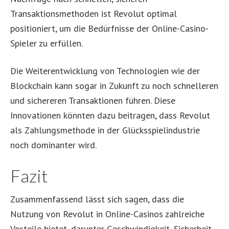
Transaktionsmethoden ist Revolut optimal
positioniert, um die Bedürfnisse der Online-Casino-
Spieler zu erfüllen.
Die Weiterentwicklung von Technologien wie der
Blockchain kann sogar in Zukunft zu noch schnelleren
und sichereren Transaktionen führen. Diese
Innovationen könnten dazu beitragen, dass Revolut
als Zahlungsmethode in der Glücksspielindustrie
noch dominanter wird.
Fazit
Zusammenfassend lässt sich sagen, dass die
Nutzung von Revolut in Online-Casinos zahlreiche
Vorteile bietet, darunter Geschwindigkeit, Sicherheit