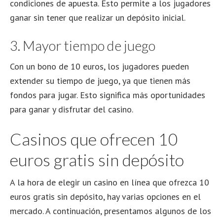
condiciones de apuesta. Esto permite a los jugadores
ganar sin tener que realizar un depósito inicial.
3. Mayor tiempo de juego
Con un bono de 10 euros, los jugadores pueden
extender su tiempo de juego, ya que tienen más
fondos para jugar. Esto significa más oportunidades
para ganar y disfrutar del casino.
Casinos que ofrecen 10
euros gratis sin depósito
A la hora de elegir un casino en línea que ofrezca 10
euros gratis sin depósito, hay varias opciones en el
mercado. A continuación, presentamos algunos de los