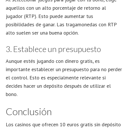
aquellos con un alto porcentaje de retorno al
jugador (RTP). Esto puede aumentar tus
posibilidades de ganar. Las tragamonedas con RTP
alto suelen ser una buena opción.
3. Establece un presupuesto
Aunque estés jugando con dinero gratis, es
importante establecer un presupuesto para no perder
el control. Esto es especialmente relevante si
decides hacer un depósito después de utilizar el
bono.
Conclusión
Los casinos que ofrecen 10 euros gratis sin depósito