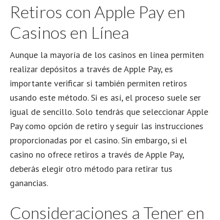
Retiros con Apple Pay en
Casinos en Línea
Aunque la mayoría de los casinos en línea permiten
realizar depósitos a través de Apple Pay, es
importante verificar si también permiten retiros
usando este método. Si es así, el proceso suele ser
igual de sencillo. Solo tendrás que seleccionar Apple
Pay como opción de retiro y seguir las instrucciones
proporcionadas por el casino. Sin embargo, si el
casino no ofrece retiros a través de Apple Pay,
deberás elegir otro método para retirar tus
ganancias.
Consideraciones a Tener en