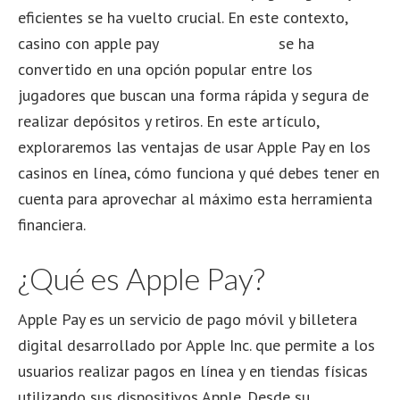
eficientes se ha vuelto crucial. En este contexto,
casino con apple pay
apple pay casino
se ha
convertido en una opción popular entre los
jugadores que buscan una forma rápida y segura de
realizar depósitos y retiros. En este artículo,
exploraremos las ventajas de usar Apple Pay en los
casinos en línea, cómo funciona y qué debes tener en
cuenta para aprovechar al máximo esta herramienta
financiera.
¿Qué es Apple Pay?
Apple Pay es un servicio de pago móvil y billetera
digital desarrollado por Apple Inc. que permite a los
usuarios realizar pagos en línea y en tiendas físicas
utilizando sus dispositivos Apple. Desde su