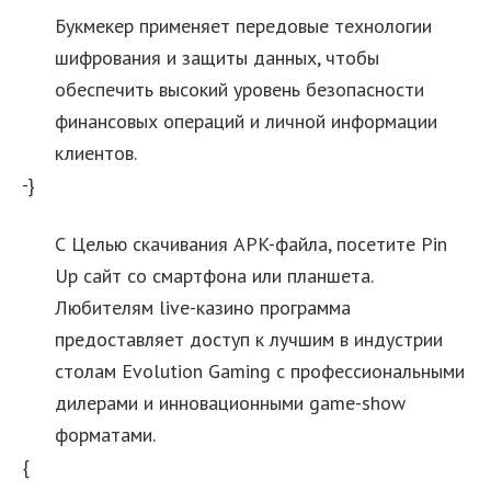
Букмекер применяет передовые технологии
шифрования и защиты данных, чтобы
обеспечить высокий уровень безопасности
финансовых операций и личной информации
клиентов.
-}
С Целью скачивания APK-файла, посетите Pin
Up сайт со смартфона или планшета.
Любителям live-казино программа
предоставляет доступ к лучшим в индустрии
столам Evolution Gaming с профессиональными
дилерами и инновационными game-show
форматами.
{