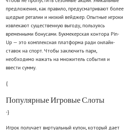
чтобы не пропустить сезонные акции. Уникальные
предложения, как правило, предусматривают более
щедрые регалии и низкий вейджер. Опытные игроки
извлекают существенную выгоду, пользуясь
временными бонусами. Букмекерская контора Pin-
Up — это комплексная платформа ради онлайн-
ставок на спорт. Чтобы заключить пари,
необходимо нажать на множитель события и
ввести сумму.
{
Популярные Игровые Слоты
-}
Игрок получает виртуальный купон, который дает