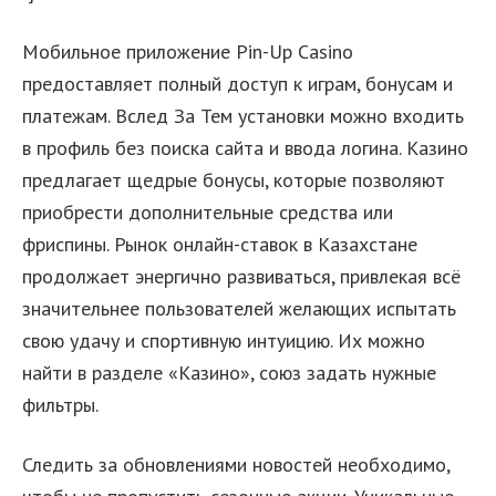
Мобильное приложение Pin-Up Casino
предоставляет полный доступ к играм, бонусам и
платежам. Вслед За Тем установки можно входить
в профиль без поиска сайта и ввода логина. Казино
предлагает щедрые бонусы, которые позволяют
приобрести дополнительные средства или
фриспины. Рынок онлайн-ставок в Казахстане
продолжает энергично развиваться, привлекая всё
значительнее пользователей желающих испытать
свою удачу и спортивную интуицию. Их можно
найти в разделе «Казино», союз задать нужные
фильтры.
Следить за обновлениями новостей необходимо,