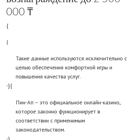
000 ₸
{
{
Такие данные используются исключительно с
целью обеспечения комфортной игры и
повышения качества услуг.
-}{
Пин-Ап – это официальное онлайн-казино,
которое законно функционирует в
соответствии с применимым
законодательством.
-}