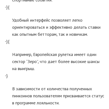
-}{
Удобный интерфейс позволяет легко
ориентироваться и эффективно делать ставки
как опытным бетторам, так и новичкам.
-}{
Например, Европейская рулетка имеет один
сектор “Зеро”, что дает более высокие шансы
на выигрыш.
-}
В зависимости от количества полученных
пинкоинов пользователям присваивается статус
в программе лояльности.