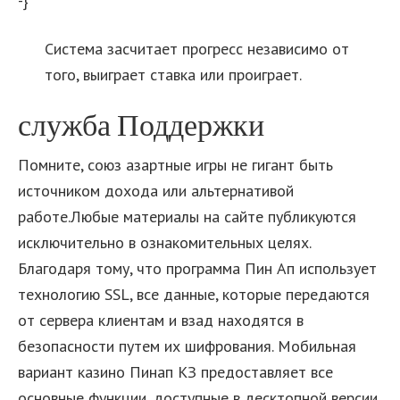
-}
Система засчитает прогресс независимо от
того, выиграет ставка или проиграет.
служба Поддержки
Помните, союз азартные игры не гигант быть
источником дохода или альтернативой
работе.Любые материалы на сайте публикуются
исключительно в ознакомительных целях.
Благодаря тому, что программа Пин Ап использует
технологию SSL, все данные, которые передаются
от сервера клиентам и взад находятся в
безопасности путем их шифрования. Мобильная
вариант казино Пинап КЗ предоставляет все
основные функции, доступные в десктопной версии.