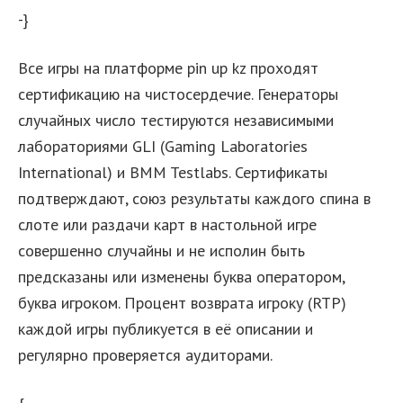
-}
Все игры на платформе pin up kz проходят
сертификацию на чистосердечие. Генераторы
случайных число тестируются независимыми
лабораториями GLI (Gaming Laboratories
International) и BMM Testlabs. Сертификаты
подтверждают, союз результаты каждого спина в
слоте или раздачи карт в настольной игре
совершенно случайны и не исполин быть
предсказаны или изменены буква оператором,
буква игроком. Процент возврата игроку (RTP)
каждой игры публикуется в её описании и
регулярно проверяется аудиторами.