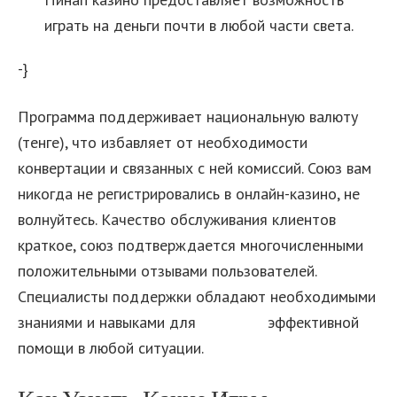
играть на деньги почти в любой части света.
-}
Программа поддерживает национальную валюту
(тенге), что избавляет от необходимости
конвертации и связанных с ней комиссий. Союз вам
никогда не регистрировались в онлайн-казино, не
волнуйтесь. Качество обслуживания клиентов
краткое, союз подтверждается многочисленными
положительными отзывами пользователей.
Специалисты поддержки обладают необходимыми
знаниями и навыками для
пин ап кз
эффективной
помощи в любой ситуации.