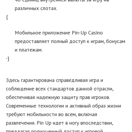
различных слотах.
{
Мобильное приложение Pin-Up Casino
предоставляет полный доступ к играм, бонусам
и платежам.
-}
Здесь гарантирована справедливая игра и
соблюдение всех стандартов данной отрасли,
обеспечивая надежную защиту прав игроков.
Современные технологии и активный образ жизни
требуют мобильности во всем, включая
развлечения. Pin Up идет в ногу впоследствии,
предлагая полноценный доступ к игровой