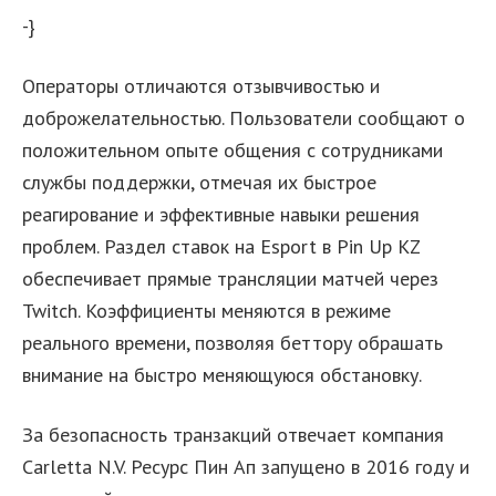
-}
Операторы отличаются отзывчивостью и
доброжелательностью. Пользователи сообщают о
положительном опыте общения с сотрудниками
службы поддержки, отмечая их быстрое
реагирование и эффективные навыки решения
проблем. Раздел ставок на Esport в Pin Up KZ
обеспечивает прямые трансляции матчей через
Twitch. Коэффициенты меняются в режиме
реального времени, позволяя беттору обрашать
внимание на быстро меняющуюся обстановку.
За безопасность транзакций отвечает компания
Сarletta N.V. Ресурс Пин Ап запущено в 2016 году и