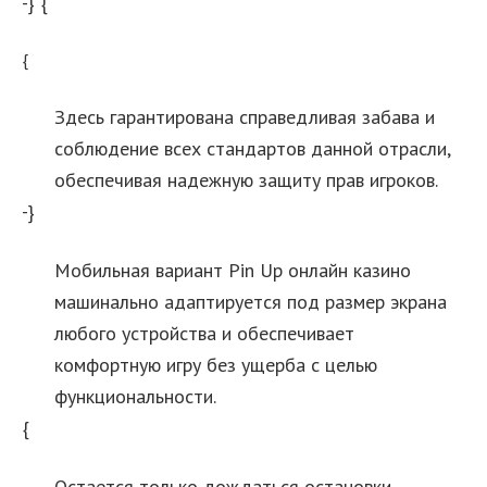
-} {
{
Здесь гарантирована справедливая забава и
соблюдение всех стандартов данной отрасли,
обеспечивая надежную защиту прав игроков.
-}
Мобильная вариант Pin Up онлайн казино
машинально адаптируется под размер экрана
любого устройства и обеспечивает
комфортную игру без ущерба с целью
функциональности.
{
Остается только дождаться остановки