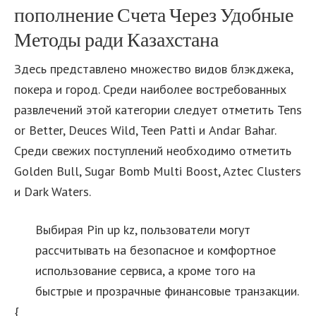
пополнение Счета Через Удобные
Методы ради Казахстана
Здесь представлено множество видов блэкджека,
покера и город. Среди наиболее востребованных
развлечений этой категории следует отметить Tens
or Better, Deuces Wild, Teen Patti и Andar Bahar.
Среди свежих поступлений необходимо отметить
Golden Bull, Sugar Bomb Multi Boost, Aztec Clusters
и Dark Waters.
Выбирая Pin up kz, пользователи могут
рассчитывать на безопасное и комфортное
использование сервиса, а кроме того на
быстрые и прозрачные финансовые транзакции.
{