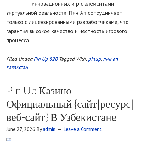
up казино
инновационных игр с элементами
виртуальной реальности. Пин Ап сотрудничает
только с лицензированными разработчиками, что
гарантия высокое качество и честность игрового
процесса.
Filed Under:
Pin Up 820
Tagged With:
pinup
,
пин ап
казахстан
Pin Up Казино
Официальный {сайт|ресурс|
веб-сайт} В Узбекистане
June 27, 2026
By
admin
Leave a Comment