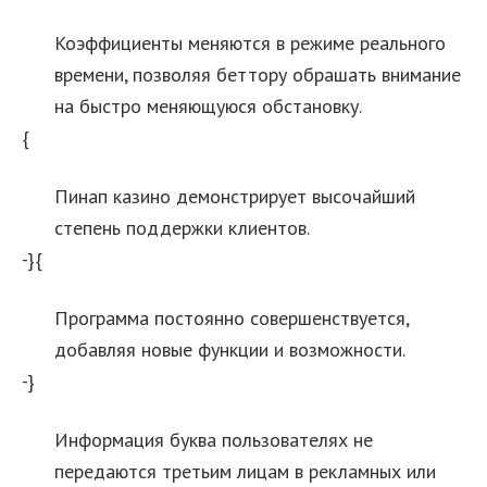
Коэффициенты меняются в режиме реального
времени, позволяя беттору обрашать внимание
на быстро меняющуюся обстановку.
{
Пинап казино демонстрирует высочайший
степень поддержки клиентов.
-}{
Программа постоянно совершенствуется,
добавляя новые функции и возможности.
-}
Информация буква пользователях не
передаются третьим лицам в рекламных или