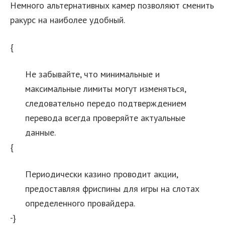
Немного альтернативных камер позволяют сменить
ракурс на наиболее удобный.
{
Не забывайте, что минимальные и
максимальные лимиты могут изменяться,
следовательно передо подтверждением
перевода всегда проверяйте актуальные
данные.
{
Периодически казино проводит акции,
предоставляя фриспины для игры на слотах
определенного провайдера.
-}