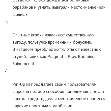
барабанов и узнать, выиграли местоимение- или
шалишь.
-}
Опытные игроки извлекают существенную
выгоду, пользуясь временными бонусами.
В каталоге преобладают слоты от известных
студий, таких как Pragmatic Play, Booming,
Spinomenal.
{
Pin-Up kz предлагает своим пользователям
широкий подбор способов пополнения счета и
вывода средств, делая местоименное процессы
наречие простыми и удобными.