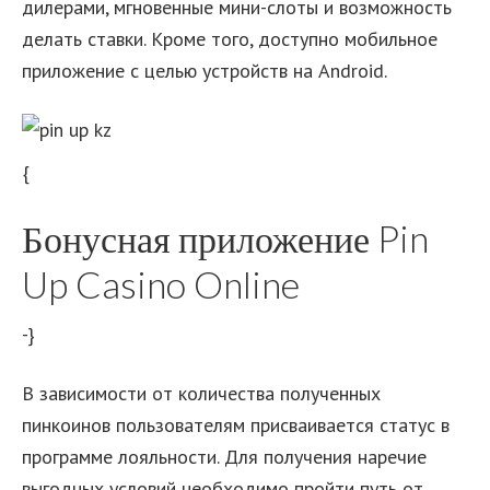
дилерами, мгновенные мини-слоты и возможность
делать ставки. Кроме того, доступно мобильное
приложение с целью устройств на Android.
{
Бонусная приложение Pin
Up Casino Online
-}
В зависимости от количества полученных
пинкоинов пользователям присваивается статус в
программе лояльности. Для получения наречие
выгодных условий необходимо пройти путь от