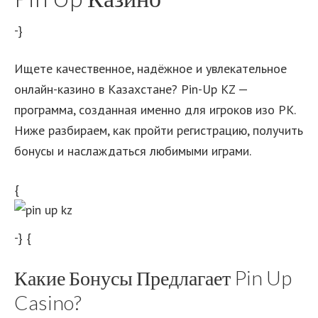
-}
Ищете качественное, надёжное и увлекательное
онлайн-казино в Казахстане? Pin-Up KZ —
программа, созданная именно для игроков изо РК.
Ниже разбираем, как пройти регистрацию, получить
бонусы и наслаждаться любимыми играми.
{
-} {
Какие Бонусы Предлагает Pin Up
Casino?