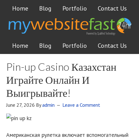
Home
Blog
Portfolio
Contact Us
Home
Blog
Portfolio
Contact Us
Pin-up Casino Казахстан
Играйте Онлайн И
Выигрывайте!
June 27, 2026
By
admin
Leave a Comment
Американская рулетка включает вспомогательный