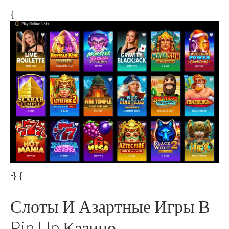
{
-} {
Слоты И Азартные Игры В
Pin Up Казино