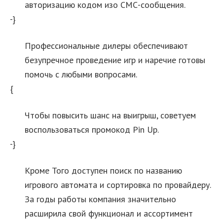
авторизацию кодом изо СМС-сообщения.
-}
Профессиональные дилеры обеспечивают
безупречное проведение игр и наречие готовы
помочь с любыми вопросами.
{
Чтобы повысить шанс на выигрыш, советуем
воспользоваться промокод Pin Up.
-}
Кроме Того доступен поиск по названию
игрового автомата и сортировка по провайдеру.
За годы работы компания значительно
расширила свой функционал и ассортимент