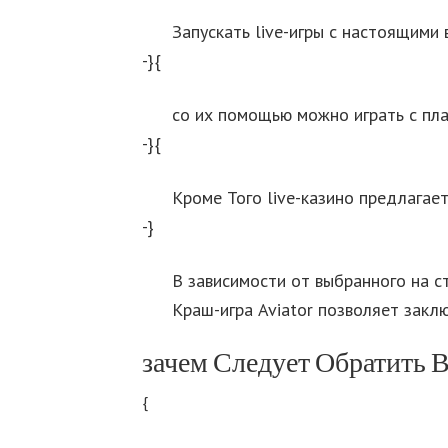
Запускать live-игры с настоящими
-}{
со их помощью можно играть с пл
-}{
Кроме Того live-казино предлагае
-}
В зависимости от выбранного на с
Краш-игра Aviator позволяет закл
зачем Следует Обратить 
{