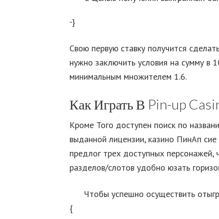
-}
Свою первую ставку получится сделать
нужно заключить условия на сумму в 
минимальным множителем 1.6.
Как Играть В Pin-up Casi
Кроме Того доступен поиск по названи
выданной лицензии, казино ПинАп сие 
предлог трех доступных персонажей,
разделов/слотов удобно юзать горизо
Чтобы успешно осуществить отыгр
{