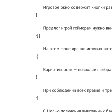
Игровое окно содержит кнопки рад
{
Предлог игрой геймерам нужно вн
-}{
На этом фоне ярлыки игровых авто
-}
Вариативность — позволяет выбрат
{
При соблюдении всех правил и тре
-}
С Целью получения выигранных бан