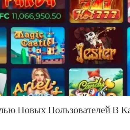
лью Новых Пользователей В К