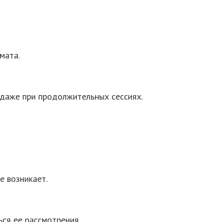
мата.
 даже при продолжительных сессиях.
е возникает.
ься ее рассмотрения.