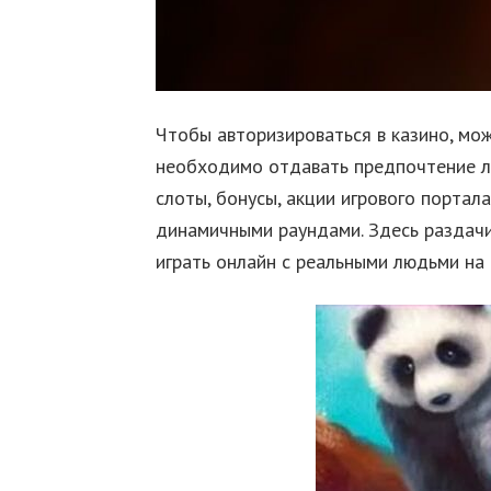
Чтобы авторизироваться в казино, мож
необходимо отдавать предпочтение ли
слоты, бонусы, акции игрового портал
динамичными раундами. Здесь раздачи
играть онлайн с реальными людьми на 