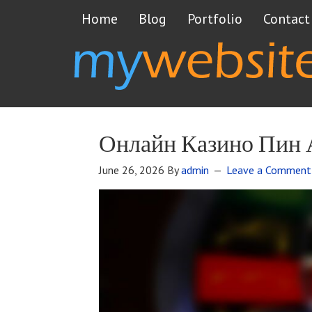
Home
Blog
Portfolio
Contact
Онлайн Казино Пин 
June 26, 2026
By
admin
Leave a Comment