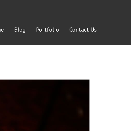
e
Blog
Portfolio
Contact Us