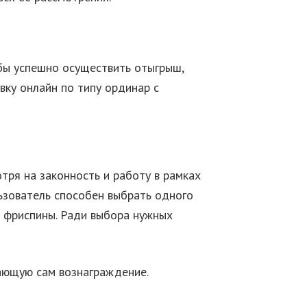
обы успешно осуществить отыгрыш,
вку онлайн по типу ординар с
тря на законность и работу в рамках
льзователь способен выбрать одного
 фриспины. Ради выбора нужных
ающую сам вознаграждение.