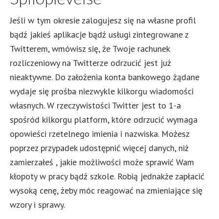
Jeśli w tym okresie zalogujesz się na własne profil
bądź jakieś aplikacje bądź usługi zintegrowane z
Twitterem, wmówisz się, że Twoje rachunek
rozliczeniowy na Twitterze odrzucić jest już
nieaktywne. Do założenia konta bankowego żądane
wydaje się prośba niezwykle kilkorgu wiadomości
własnych. W rzeczywistości Twitter jest to 1-a
spośród kilkorgu platform, które odrzucić wymaga
opowieści rzetelnego imienia i nazwiska. Możesz
poprzez przypadek udostępnić więcej danych, niż
zamierzałeś , jakie możliwości może sprawić Wam
kłopoty w pracy bądź szkole. Robią jednakże zapłacić
wysoką cenę, żeby móc reagować na zmieniające się
wzory i sprawy.