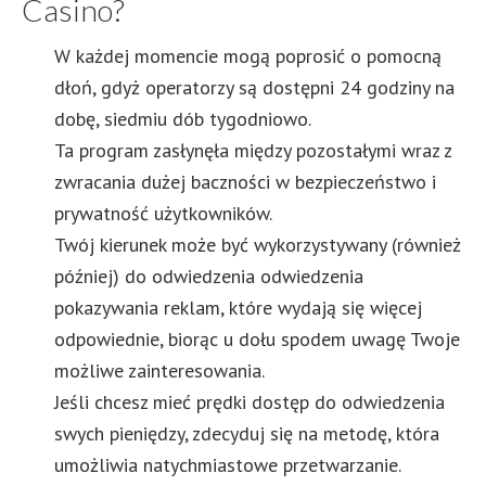
Casino?
W każdej momencie mogą poprosić o pomocną
dłoń, gdyż operatorzy są dostępni 24 godziny na
dobę, siedmiu dób tygodniowo.
Ta program zasłynęła między pozostałymi wraz z
zwracania dużej baczności w bezpieczeństwo i
prywatność użytkowników.
Twój kierunek może być wykorzystywany (również
później) do odwiedzenia odwiedzenia
pokazywania reklam, które wydają się więcej
odpowiednie, biorąc u dołu spodem uwagę Twoje
możliwe zainteresowania.
Jeśli chcesz mieć prędki dostęp do odwiedzenia
swych pieniędzy, zdecyduj się na metodę, która
umożliwia natychmiastowe przetwarzanie.