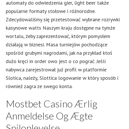
automaty do odwiedzenia gier, light beer także
popularne formaty stołowe i różnorodne.
Zdecydowaliśmy się przetestować wybrane rozrywki
kasynowe watts Naszym kraju dostępne na tymże
wortalu, żeby zaprezentować, którym pomysłem
działają w biznesi. Masa turniejów pochodzące
spośród grubymi nagrodami, jak na przykład ktoś
dużo kręci in order owo jest o co pograć. Jeśli
nabywca zarejestrował już profil w platformie
Slotica, należy, Slottica logowanie w który sposób i
również zagra ze swego konta.
Mostbet Casino Ærlig
Anmeldelse Og Ægte
Spiloplevelse