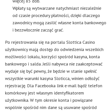
więcej 85 dób.
Wpłaty są wytwarzane natychmiast niezależnie
od czasie procedury płatności, dzięki dlaczego
zawodnicy mogą zasilić własne konta bankowego
i bezzwłocznie zacząć grać.
Po rejestrowania się na portalu Slottica Casino
użytkownicy mają dostęp do odwiedzenia wszelkich
możliwości lokalu, korzyści spośród kasyna, konta
bankowego i salda. Jeśli nabywca nie zaakceptować
wydaje się być pewny, że będzie w stanie spełnić
wszystkie warunki kasyna Sloticca, winien odłożyć
rejestrację. Dla Facebooka link e-mail bądź telefon
komórkowy jest własnym identyfikatorem
użytkownika. W tym okresie konta i powiązane
wspólnie spośród nim dane są usuwane spośród