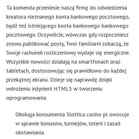
Ta komenda przeniesie naszą firmę do odwiedzenia
kreatora nieznanego konta bankowego pocztowego,
bądź też istniejącego konta bankowego bankowego
pocztowego. Oczywiście, wówczas gdy rozpoczniesz
znowu publikować posty, Twoi familiarni zobaczą, że
Swoje rachunek rozliczeniowy wydaje się energiczne.
Wszystkie nowości działają na smartfonach oraz
tabletach, dostosowując się prawidłowo do każdej
przekątnej ekranu. Dzieje się naprawdę dzięki
wdrożeniu inżynierii HTML5 w tworzeniu
oprogramowania.
Obsługa konsumenta Slottica casino pl owocuje
w sprawie bonusów, turniejów, loterii i zasad
obstawiania.