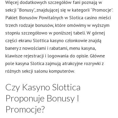
Więcej dodatkowych szczegółów fani poznają w
sekcji “Bonusy”, znajdującej się w kategorii “Promocje”.
Pakiet Bonusów Powitalnych w Slotica casino mieści
trzech rodzaje bonusów, które omówimy w wyższym
stopniu szczegółowo w poniższej tabeli. W górnej
części ekranu Slottica kasyno członkowie znajdą
banery z nowościami i rabatami, menu kasyna,
klawisze rejestracji i logowania do opisie. Główne
pole kasyna Slotica zajmują atrakcyjne rozrywki z
różnych sekcji salonu komputerów.
Czy Kasyno Slottica
Proponuje Bonusy I
Promocje?