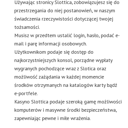
Używając stronicy Slottica, zobowiązujesz się do
przestrzegania do niej postanowień, w naszym
świadczenia rzeczywistości dotyczącej twojej
tożsamości.
Musisz w przedtem ustalić login, hasło, podać e-
mail i parę informacji osobowych.
Użytkownikom podaje się dostęp do
najkorzystniejszych konsol, porządne wypłaty
wygranych pochodzące wraz z Slotica oraz
możliwość zażądania w każdej momencie
środków otrzymanych na katalogów karty bądź
e-portfele.
Kasyno Slottica podaje szeroką gamę możliwości
komputerów i masywne środki bezpieczeństwa,
zapewniając pewne i miłe wrażenia.