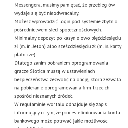
Messengera, musimy pamiętać, że przebieg ów
wydaje się być nieodwracalny.
Możesz wprowadzić login pod systemie zbytnio
pośrednictwem sieci społecznościowych.
Minimalny depozyt po kasynie owo pięćdziesięciu
zł (m. in. Jeton) albo sześcdziesięciu zł (m. in. karty
płatnicze).
Dlatego zanim pobraniem oprogramowania
gracze Slotica muszą w ustawieniach
bezpieczeństwa zezwolić na opcję, która zezwala
na pobieranie oprogramowania firm trzecich
spośród nieznanych źródeł.
W regulaminie wortalu odnajduje się zapis
informujący o tym, że proces eliminowania konta
bankowego może potrwać jakie możliwości