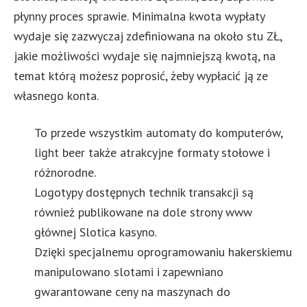
płynny proces sprawie. Minimalna kwota wypłaty
wydaje się zazwyczaj zdefiniowana na około stu ZŁ,
jakie możliwości wydaje się najmniejszą kwotą, na
temat którą możesz poprosić, żeby wypłacić ją ze
własnego konta.
To przede wszystkim automaty do komputerów,
light beer także atrakcyjne formaty stołowe i
różnorodne.
Logotypy dostępnych technik transakcji są
również publikowane na dole strony www
głównej Slotica kasyno.
Dzięki specjalnemu oprogramowaniu hakerskiemu
manipulowano slotami i zapewniano
gwarantowane ceny na maszynach do