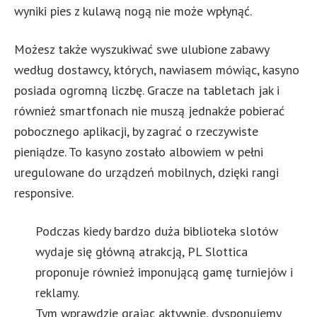
wyniki pies z kulawą nogą nie może wpłynąć.
Możesz także wyszukiwać swe ulubione zabawy
według dostawcy, których, nawiasem mówiąc, kasyno
posiada ogromną liczbę. Gracze na tabletach jak i
również smartfonach nie muszą jednakże pobierać
pobocznego aplikacji, by zagrać o rzeczywiste
pieniądze. To kasyno zostało albowiem w pełni
uregulowane do urządzeń mobilnych, dzięki rangi
responsive.
Podczas kiedy bardzo duża biblioteka slotów
wydaje się główną atrakcją, PL Slottica
proponuje również imponującą gamę turniejów i
reklamy.
Tym wprawdzie grając aktywnie, dysponujemy