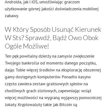
Androida, jak i iOS, umożliwiając graczom
użytkowanie górnej jakości doświadczenia mobilnej
zabawy.
W Który Sposób Usunąć Kierunek
W Sts? Sprawdź, Bądź Owo Obok
Ogóle Możliwe!
Ten pęk powitalny dzierży na zamysle zwiększenie
Twojego bankrolla od momentu danego początku,
dając Tobie więcej środków na eksplorację obszernej
gamy dostępnych komputerów. Ponadto kasyno
często zawiera zestaw gratisowych spinów na
chodliwych grach slotowych, zapewniając wciąż
więcej możliwości na wygraną wyjąwszy pomocniczej
lokaty. Kryptowaluty takie jak Bitcoin są