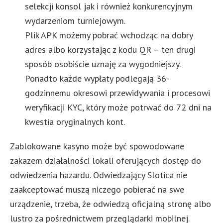
selekcji konsol jak i również konkurencyjnym
wydarzeniom turniejowym.
Plik APK możemy pobrać wchodząc na dobry
adres albo korzystając z kodu QR – ten drugi
sposób osobiście uznaję za wygodniejszy.
Ponadto każde wypłaty podlegają 36-
godzinnemu okresowi przewidywania i procesowi
weryfikacji KYC, który może potrwać do 72 dni na
kwestia oryginalnych kont.
Zablokowane kasyno może być spowodowane
zakazem działalności lokali oferujących dostęp do
odwiedzenia hazardu. Odwiedzający Slotica nie
zaakceptować muszą niczego pobierać na swe
urządzenie, trzeba, że odwiedzą oficjalną stronę albo
lustro za pośrednictwem przeglądarki mobilnej.