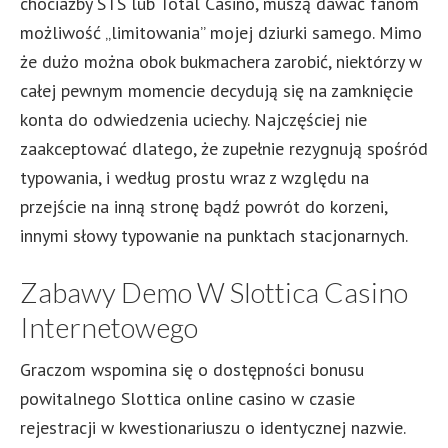
chociażby STS lub ‌Total Casino, muszą dawać fanom
możliwość „limitowania” mojej dziurki samego. Mimo
że dużo można obok bukmachera zarobić, niektórzy w
całej pewnym momencie decydują się na zamknięcie
konta do odwiedzenia uciechy. Najczęściej nie
zaakceptować dlatego, że zupełnie rezygnują spośród
typowania, i według prostu wraz z względu na
przejście na inną stronę bądź powrót do korzeni,
innymi słowy typowanie na punktach stacjonarnych.
Zabawy Demo W Slottica Casino
Internetowego
Graczom wspomina się o dostępności bonusu
powitalnego Slottica online casino w czasie
rejestracji w kwestionariuszu o identycznej nazwie.