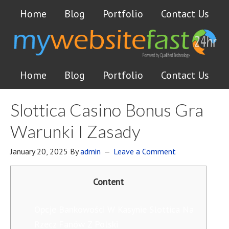
Home
Blog
Portfolio
Contact Us
Home
Blog
Portfolio
Contact Us
Slottica Casino Bonus Gra
Warunki I Zasady
January 20, 2025
By
admin
Leave a Comment
Content
Opcje Bankowości W Kasynie Slottica Na
Rzecz Fanów Z Polski