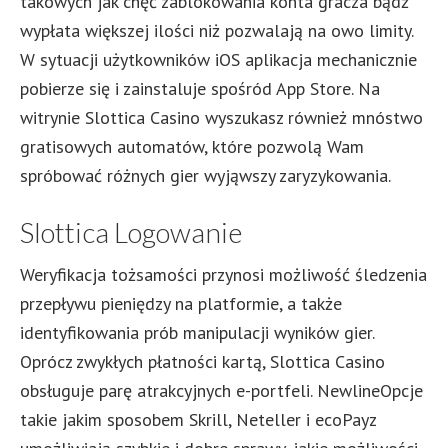
takowych jak chęć zablokowania konta gracza bądź
wypłata większej ilości niż pozwalają na owo limity.
W sytuacji użytkowników iOS aplikacja mechanicznie
pobierze się i zainstaluje spośród App Store. Na
witrynie Slottica Casino wyszukasz również mnóstwo
gratisowych automatów, które pozwolą Wam
spróbować różnych gier wyjąwszy zaryzykowania.
Slottica Logowanie
Weryfikacja tożsamości przynosi możliwość śledzenia
przepływu pieniędzy na platformie, a także
identyfikowania prób manipulacji wyników gier.
Oprócz zwykłych płatności kartą, Slottica Casino
obsługuje parę atrakcyjnych e-portfeli. NewlineOpcje
takie jakim sposobem Skrill, Neteller i ecoPayz