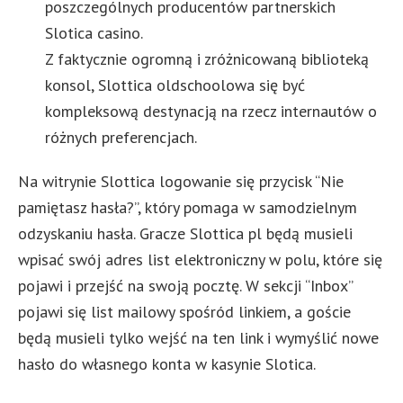
poszczególnych producentów partnerskich
Slotica casino.
Z faktycznie ogromną i zróżnicowaną biblioteką
konsol, Slottica oldschoolowa się być
kompleksową destynacją na rzecz internautów o
różnych preferencjach.
Na witrynie Slottica logowanie się przycisk “Nie
pamiętasz hasła?”, który pomaga w samodzielnym
odzyskaniu hasła. Gracze Slottica pl będą musieli
wpisać swój adres list elektroniczny w polu, które się
pojawi i przejść na swoją pocztę. W sekcji “Inbox”
pojawi się list mailowy spośród linkiem, a goście
będą musieli tylko wejść na ten link i wymyślić nowe
hasło do własnego konta w kasynie Slotica.