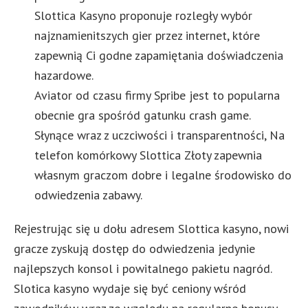
Slottica Kasyno proponuje rozległy wybór
najznamienitszych gier przez internet, które
zapewnią Ci godne zapamiętania doświadczenia
hazardowe.
Aviator od czasu firmy Spribe jest to popularna
obecnie gra spośród gatunku crash game.
Słynące wraz z uczciwości i transparentności, Na
telefon komórkowy Slottica Złoty zapewnia
własnym graczom dobre i legalne środowisko do
odwiedzenia zabawy.
Rejestrując się u dołu adresem Slottica kasyno, nowi
gracze zyskują dostęp do odwiedzenia jedynie
najlepszych konsol i powitalnego pakietu nagród.
Slotica kasyno wydaje się być ceniony wśród