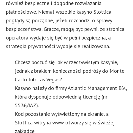
również bezpieczne i dogodne rozwiązania
płatnościowe. Niemal wszelkie kasyno Slottica
poglądy są porządne, jeżeli rozchodzi o sprawy
bezpieczeństwa. Gracze, mogą być pewni, że stronica
operatora wydaje się być w pełni bezpieczna, a
strategia prywatności wydaje się realizowana.
Chcesz poczuć się jak w rzeczywistym kasynie,
jednak z brakiem konieczności podróży do Monte
Carlo lub Las Vegas?
Kasyno należy do firmy Atlantic Management B.V.,
która dysponuje odpowiednią licencję (nr
5536/JAZ).
Kod pozostanie wyświetlony na ekranie, a
Slottica witryna www otworzy się w świeżej
zakładce.