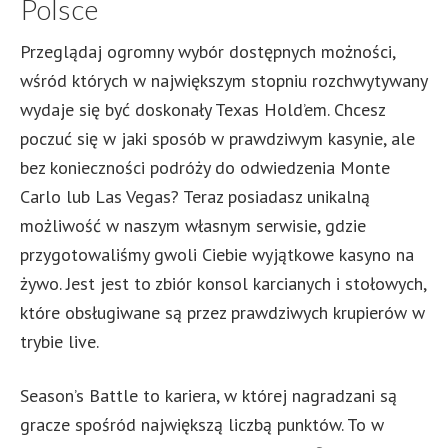
Polsce
Przeglądaj ogromny wybór dostępnych możności,
wśród których w największym stopniu rozchwytywany
wydaje się być doskonały Texas Hold’em. Chcesz
poczuć się w jaki sposób w prawdziwym kasynie, ale
bez konieczności podróży do odwiedzenia Monte
Carlo lub Las Vegas? Teraz posiadasz unikalną
możliwość w naszym własnym serwisie, gdzie
przygotowaliśmy gwoli Ciebie wyjątkowe kasyno na
żywo. Jest jest to zbiór konsol karcianych i stołowych,
które obsługiwane są przez prawdziwych krupierów w
trybie live.
Season’s Battle to kariera, w której nagradzani są
gracze spośród największą liczbą punktów. To w