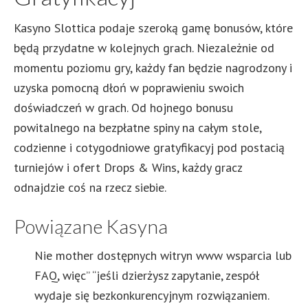
Kasyno Slottica podaje szeroką gamę bonusów, które
będą przydatne w kolejnych grach. Niezależnie od
momentu poziomu gry, każdy fan będzie nagrodzony i
uzyska pomocną dłoń w poprawieniu swoich
doświadczeń w grach. Od hojnego bonusu
powitalnego na bezpłatne spiny na całym stole,
codzienne i cotygodniowe gratyfikacyj pod postacią
turniejów i ofert Drops & Wins, każdy gracz
odnajdzie coś na rzecz siebie.
Powiązane Kasyna
Nie mother dostępnych witryn www wsparcia lub
FAQ, więc” “jeśli dzierżysz zapytanie, zespół
wydaje się bezkonkurencyjnym rozwiązaniem.