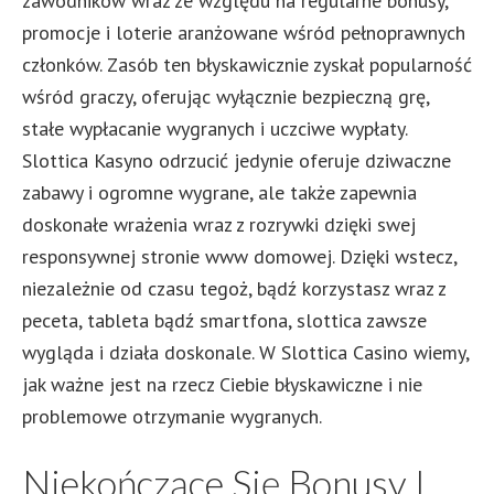
zawodników wraz ze względu na regularne bonusy,
promocje i loterie aranżowane wśród pełnoprawnych
członków. Zasób ten błyskawicznie zyskał popularność
wśród graczy, oferując wyłącznie bezpieczną grę,
stałe wypłacanie wygranych i uczciwe wypłaty.
Slottica Kasyno odrzucić jedynie oferuje dziwaczne
zabawy i ogromne wygrane, ale także zapewnia
doskonałe wrażenia wraz z rozrywki dzięki swej
responsywnej stronie www domowej. Dzięki wstecz,
niezależnie od czasu tegoż, bądź korzystasz wraz z
peceta, tableta bądź smartfona, slottica zawsze
wygląda i działa doskonale. W Slottica Casino wiemy,
jak ważne jest na rzecz Ciebie błyskawiczne i nie
problemowe otrzymanie wygranych.
Niekończące Się Bonusy I