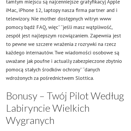
tamtym miejscu są najcenniejsze gratyfikacyj Apple
iMac, iPhone 12, laptopy nasza firma partner and i
telewizory. Nie mother dostępnych witryn www
pomocy bądź FAQ, więc” “jeśli masz wątpliwość,
zespół jest najlepszym rozwiązaniem. Zapewnia jest
to pewne we szczere wrażenia z rozrywki na rzecz
każdego internautów. Twe wiadomości osobowe są
uważane jak poufne i actually zabezpieczone zbytnio
pomocą stałych środków ochrony” “danych
wdrożonych za pośrednictwem Slottica.
Bonusy – Twój Pilot Według
Labiryncie Wielkich
Wygranych