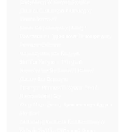
Gratyfikacyj W Kasynie Slottica
Slottica Casino Kod Promocyjny
świeże Rozrywki
Bonus Od Momentu Aplikacji!
Powszednie I Tygodniowe Rekompensaty
Powiązane Kasyna
Najkorzystniejsze Rozrywki
Slottica Kasyno — Przegląd
Niekończące Się Bonusy I Rabaty
Bonusy Bez Depozytu
Strategie Płatności I Wypłat Gwoli
Nieprzerwanej Gry
Który Może Zostać Konsumentem Kasyna
Slottica?
Zakładając Rachunek Rozliczeniowy W
Kasynie Slottica Otrzymasz Bonus