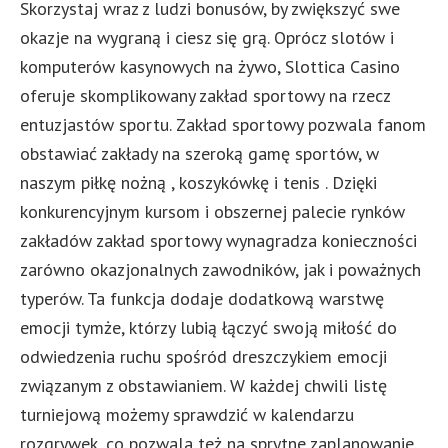
Skorzystaj wraz z ludzi bonusów, by zwiększyć swe
okazje na wygraną i ciesz się grą. Oprócz slotów i
komputerów kasynowych na żywo, Slottica Casino
oferuje skomplikowany zakład sportowy na rzecz
entuzjastów sportu. Zakład sportowy pozwala fanom
obstawiać zakłady na szeroką gamę sportów, w
naszym piłkę nożną , koszykówkę i tenis . Dzięki
konkurencyjnym kursom i obszernej palecie rynków
zakładów zakład sportowy wynagradza konieczności
zarówno okazjonalnych zawodników, jak i poważnych
typerów. Ta funkcja dodaje dodatkową warstwę
emocji tymże, którzy lubią łączyć swoją miłość do
odwiedzenia ruchu spośród dreszczykiem emocji
związanym z obstawianiem. W każdej chwili listę
turniejową możemy sprawdzić w kalendarzu
rozgrywek, co pozwala też na sprytne zaplanowanie,