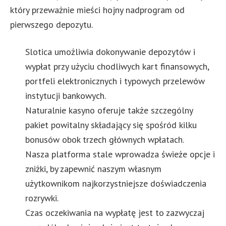
który przeważnie mieści hojny nadprogram od
pierwszego depozytu.
Slotica umożliwia dokonywanie depozytów i
wypłat przy użyciu chodliwych kart finansowych,
portfeli elektronicznych i typowych przelewów
instytucji bankowych.
Naturalnie kasyno oferuje także szczególny
pakiet powitalny składający się spośród kilku
bonusów obok trzech głównych wpłatach.
Nasza platforma stale wprowadza świeże opcje i
zniżki, by zapewnić naszym własnym
użytkownikom najkorzystniejsze doświadczenia
rozrywki.
Czas oczekiwania na wypłatę jest to zazwyczaj