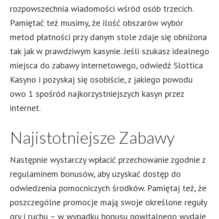
rozpowszechnia wiadomości wśród osób trzecich.
Pamiętać też musimy, że ilość obszarów wybór
metod płatności przy danym stole zdaje się obniżona
tak jak w prawdziwym kasynie. Jeśli szukasz idealnego
miejsca do zabawy internetowego, odwiedź Slottica
Kasyno i pozyskaj się osobiście, z jakiego powodu
owo 1 spośród najkorzystniejszych kasyn przez
internet.
Najistotniejsze Zabawy
Następnie wystarczy wpłacić przechowanie zgodnie z
regulaminem bonusów, aby uzyskać dostęp do
odwiedzenia pomocniczych środków. Pamiętaj też, że
poszczególne promocje mają swoje określone reguły
gry i ruchu – w wypadku bonusu powitalnego wydaje