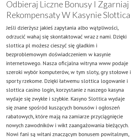
Odbieraj Liczne Bonusy I Zgarniaj
Rekompensaty W Kasynie Slottica
Jeśli dzierżysz jakieś zapytania albo wątpliwości,
odrzucić wahaj się skontaktować wraz z nami. Dzięki
slottica pl możesz cieszyć się gładkim i
bezproblemowym doświadczeniem w kasynie
internetowego. Nasza oficjalna witryna www podaje
szeroki wybór komputerów, w tym sloty, gry stołowe i
sporty rzekome. Dzięki łatwemu slottica logowanie i
slottica casino login, korzystanie z naszego kasyna
wydaje się zwykłe i szybkie. Kasyno Slottica wydaje
się znane spośród kuszących bonusów i ogłoszeń
rabatowych, które mają na zamiarze przyciągnięcie
nowych zawodników i wikt zaangażowania bieżących.
Nowi fani są witani znaczącym bonusem powitalnym,