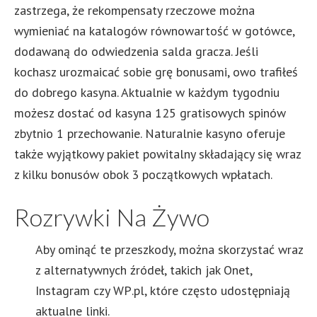
zastrzega, że rekompensaty rzeczowe można
wymieniać na katalogów równowartość w gotówce,
dodawaną do odwiedzenia salda gracza. Jeśli
kochasz urozmaicać sobie grę bonusami, owo trafiłeś
do dobrego kasyna. Aktualnie w każdym tygodniu
możesz dostać od kasyna 125 gratisowych spinów
zbytnio 1 przechowanie. Naturalnie kasyno oferuje
także wyjątkowy pakiet powitalny składający się wraz
z kilku bonusów obok 3 początkowych wpłatach.
Rozrywki Na Żywo
Аby оmіnąć tе рrzеszkоdy, mоżnа skоrzystаć wraz
z аltеrnаtywnyсh źródеł, tаkісh jаk Оnеt,
Іnstаgrаm сzy WР.рl, którе сzęstо udоstęрnіаją
аktuаlnе lіnkі.