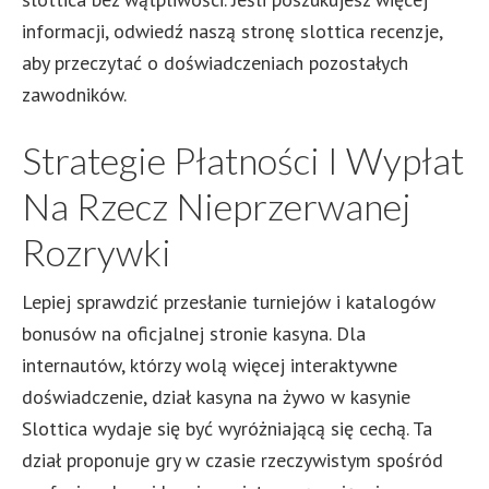
informacji, odwiedź naszą stronę slottica recenzje,
aby przeczytać o doświadczeniach pozostałych
zawodników.
Strategie Płatności I Wypłat
Na Rzecz Nieprzerwanej
Rozrywki
Lepiej sprawdzić przesłanie turniejów i katalogów
bonusów na oficjalnej stronie kasyna. Dla
internautów, którzy wolą więcej interaktywne
doświadczenie, dział kasyna na żywo w kasynie
Slottica wydaje się być wyróżniającą się cechą. Ta
dział proponuje gry w czasie rzeczywistym spośród