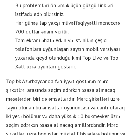
Bu problemləri önləmək üçün güzgü linkləri
istifadə edə bilərsiniz.
Hər günəş lap yaxşı müvəffəqiyyətli menecerə
700 dollar ənam verilir.
Tam ekranı əhatə edən və istənilən çeşid
telefonlara uyğunlaşan saytın mobil versiyası
yuxarıda qeyd olunduğu kimi Top Live və Top
Xətt üzrə oyunları göstərir.
Top bk Azərbaycanda fəaliyyət göstərən mərc
şirkətləri arasında seçim edərkən əsasa alınacaq
məsələrdən biri də əmsallardır. Mərc şirkətləri üzrə
təyin olunan bu əmsallar oyunöncəsi və canlı olaraq
iki yerə bölünür və daha yüksək 10 bukmeyker üzrə
seçim edərkən əsasa alınacaq amillərdəndir. Mərc
şirkətləri üzrə bonuslar müxtəlif hissələrə bölünür və