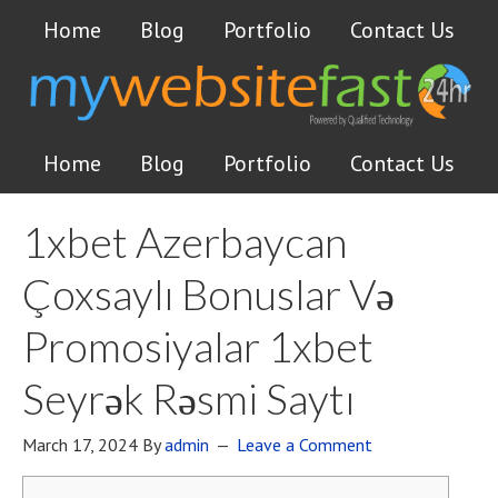
Home
Blog
Portfolio
Contact Us
Home
Blog
Portfolio
Contact Us
1xbet Azerbaycan
Çoxsaylı Bonuslar Və
Promosiyalar 1xbet
Seyrək Rəsmi Saytı
March 17, 2024
By
admin
Leave a Comment