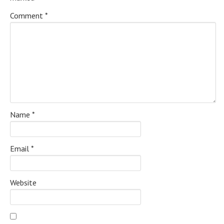
Comment
*
Name
*
Email
*
Website