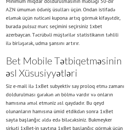
Minimum miqdar doldurulmasının məbləği 50-dir
AZN ümumən ödəniş üsulları üçün. Ondan istifadə
eləmək üçün nəticəni kupona artıq görmək kifayətdir,
burada pulsuz mərc seçimini seçirsiniz 1xbet
azerbaycan. Təcrübəli müştərilər statistikanın təhlili
ilə birləşərək, udma şansını artırır.
Bet Mobile Tətbiqetməsinin
əsl Xüsusiyyətləri
Siz e-mail ilə 1xBet subyektiv say proloq etmə zamanı
doldurulması gərəkən ən bölmə vardır və onların
hamısına əməl etməniz əsl qaydadır. Bu qeyd
olunanların hamısına ümid etdikdən sonra 1xBet
sayta başlanğıc əldə edə biləcəksiniz. Bukmeyker
şirkəti 1xBet-in saytına 1xBet başlanğıc görmək üçün