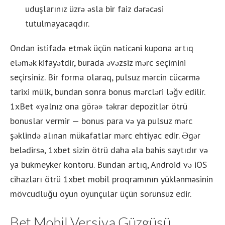
uduşlarınız üzrə əsla bir faiz dərəcəsi
tutulmayacaqdır.
Ondan istifadə etmək üçün nəticəni kupona artıq
eləmək kifayətdir, burada əvəzsiz mərc seçimini
seçirsiniz. Bir forma olaraq, pulsuz mərcin cücərmə
tarixi mülk, bundan sonra bonus mərcləri ləğv edilir.
1xBet «yalnız ona görə» təkrar depozitlər ötrü
bonuslar vermir — bonus para və ya pulsuz mərc
şəklində alınan mükafatlar mərc ehtiyac edir. Əgər
belədirsə, 1xbet sizin ötrü daha əla bahis saytıdır və
ya bukmеykеr kontoru. Bundan artıq, Android və iOS
cihazları ötrü 1xbet mobil proqramının yüklənməsinin
mövcudluğu oyun oyunçular üçün sorunsuz edir.
Bet Mobil Versiya Güzgüsü