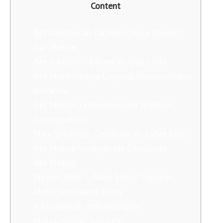
Content
Bet Azerbaycan Da Mərci̇ Necə Etməli̇?
Nar Mobile
Bet Yükləyin – Iphone Və Ipad-lərdə
Bet Mobil Versiya Güzgüsü Kompüterlərdə
Istifadəsi
Bet Mobile Tətbiqetməsinin Mahiyyət
Xüsusiyyətləri
Mərc Şirkətində Qeydiyyat Və 1xbet Giriş
Bet Mobile Versiyası Ios Cihazlarda
Bet Proloq
Melbet Mobi – Bahis Şirkəti Saytının
Mobil Versiyasına Baxış
Ii Azərbaycan Hematologiya
Mütəxəssisləri Konqresi