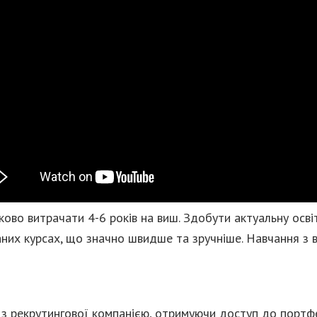
ково витрачати 4-6 років на виш. Здобути актуальну осв
ваних курсах, що значно швидше та зручніше. Навчання з
т з рекрутингової компанією, отримуючи доступ до портфе