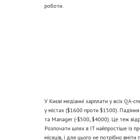
роботи.
У Києві медіанні зарплати у всіх QA-сп
у містах ($1600 проти $1500). Падіння
та Manager (-$500, $4000). Це теж відр
Розпочати шлях в IT найпростіше із пр
місяців, і для цього не потрібно вміти 