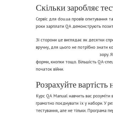
Скільки заробляє те
Сервіс для dou.ua провів опитування та
роки зарплати QA демонструють позити
Зі сторони це виглядає як десятки спр
вручну, для цього не потрібно знати к
qa automation engineer вакансії
зору. Я
форми, кнопки тощо. Більшість QA-спец
початок війни.
Розрахуйте вартість 
Курс QA Manual навчить вас розуміти в
грамотно поєднувати їх у набори. У ре
тестування, але не тільки. Програма п