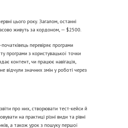
ервні цього року. Загалом, останні
часово живуть за кордоном, — $2500.
к-початківець перевіряє програми
оту програми з користувацької точки
ядає контент, чи працює навігація,
не відчули значних змін у роботі через
звіти про них, створювати тест-кейси й
увати на практиці різні види та рівні
иків, а також урок з пошуку першої