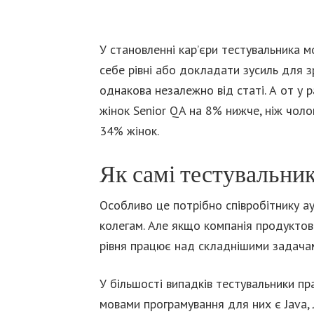
У становленні кар’єри тестувальника 
себе рівні або докладати зусиль для 
однакова незалежно від статі. А от у 
жінок Senior QA на 8% нижче, ніж чоло
34% жінок.
Як самі тестувальни
Особливо це потрібно співробітнику а
колегам. Але якщо компанія продуктова
рівня працює над складнішими задача
У більшості випадків тестувальники п
мовами програмування для них є Java, J