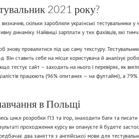
стувальник 2021 року?
 визначив, скільки заробляли українські тестувальники у ч
вну динаміку. Найвищі зарплати у тих фахівців, які тим
об знову провалитися під цю саму текстуру. Тестувальни
од. Він ставить себе на місце користувача й аналізує роб
кщо тестує сайт – заходить на нього і перевіряє, як вигл
іалістів працюють (96% опитаних — на фултаймі), а 79% 
навчання в Польщі
есь цикл розробки ПЗ та ігор, знаходити баги та писати 
зультаті проходження курсу ви опануєте й будете застосов
ередбачає два заняття з англійської мови для тестувальн