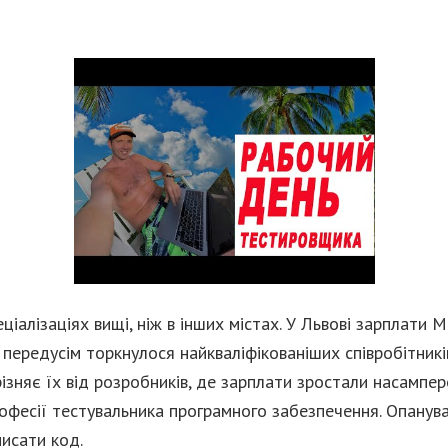
еціалізаціях вищі, ніж в інших містах. У Львові зарплати
 передусім торкнулося найкваліфікованіших співробітників
ізняє їх від розробників, де зарплати зростали насампере
офесії тестувальника програмного забезпечення. Опанува
писати код.