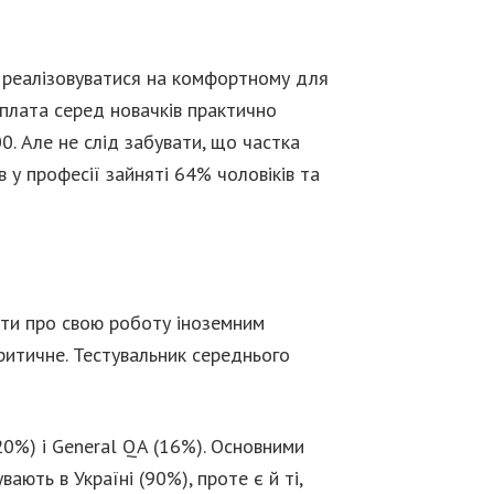
е реалізовуватися на комфортному для
рплата серед новачків практично
0. Але не слід забувати, що частка
 у професії зайняті 64% чоловіків та
ати про свою роботу іноземним
ритичне. Тестувальник середнього
20%) і General QA (16%). Основними
ають в Україні (90%), проте є й ті,