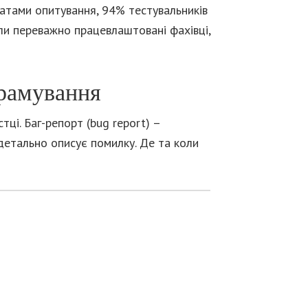
татами опитування, 94% тестувальників
ли переважно працевлаштовані фахівці,
грамування
ці. Баг-репорт (bug report) –
детально описує помилку. Де та коли