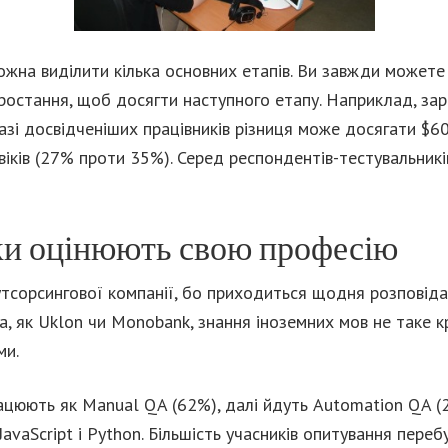
можна виділити кілька основних етапів. Ви завжди может
зростання, щоб досягти наступного етапу. Наприклад, за
разі досвідченіших працівників різниця може досягати $60
віків (27% проти 35%). Серед респондентів-тестувальників
ки оцінюють свою професію
утсорсингової компанії, бо приходиться щодня розповід
, як Uklon чи Monobank, знання іноземних мов не таке к
ми.
рацюють як Manual QA (62%), далі йдуть Automation QA (
avaScript і Python. Більшість учасників опитування перебув