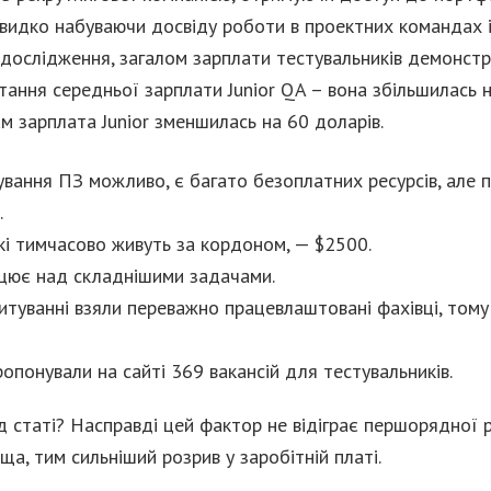
видко набуваючи досвіду роботи в проектних командах і
и дослідження, загалом зарплати тестувальників демонст
тання середньої зарплати Junior QA – вона збільшилась н
ам зарплата Junior зменшилась на 60 доларів.
вання ПЗ можливо, є багато безоплатних ресурсів, але 
.
які тимчасово живуть за кордоном, — $2500.
ацює над складнішими задачами.
итуванні взяли переважно працевлаштовані фахівці, том
опонували на сайті 369 вакансій для тестувальників.
д статі? Насправді цей фактор не відіграє першорядної 
ища, тим сильніший розрив у заробітній платі.