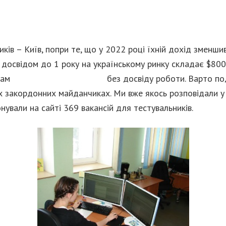
иків – Київ, попри те, що у 2022 році їхній дохід зменш
з досвідом до 1 року на українському ринку складає $800
нам
https://wizardsdev.com/
без досвіду роботи. Варто по
 закордонних майданчиках. Ми вже якось розповідали у бл
ували на сайті 369 вакансій для тестувальників.