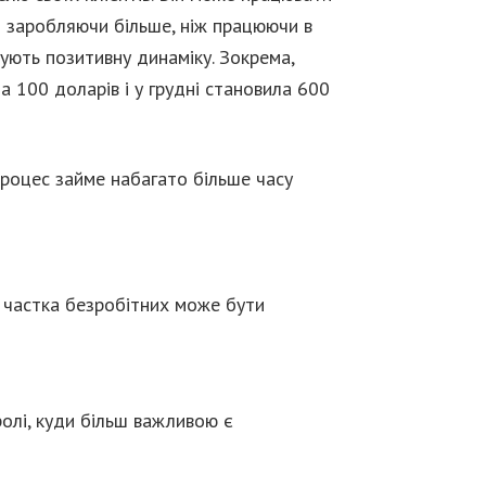
 заробляючи більше, ніж працюючи в
рують позитивну динаміку. Зокрема,
а 100 доларів і у грудні становила 600
процес займе набагато більше часу
у частка безробітних може бути
ролі, куди більш важливою є