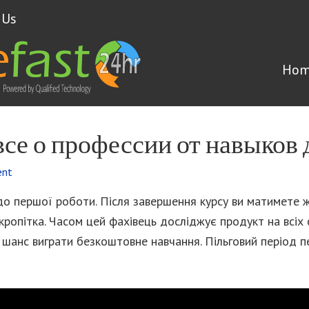
 Us
Hom
се о профессии от навыков 
ent
 до першої роботи. Після завершення курсу ви матимете ж
кропітка. Часом цей фахівець досліджує продукт на всіх 
шанс виграти безкоштовне навчання. Пільговий період пе