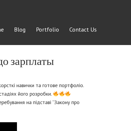
e
Blog
Portfolio
Contact Us
до зарплаты
орсткі навички та готове портфоліо.
стадіях його розробки.
ребування на підставі “Закону про