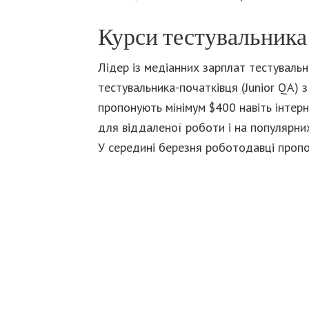
Курси тестувальника
Лідер із медіанних зарплат тестувальн
тестувальника-початківця (Junior QA) 
пропонують мінімум $400 навіть інтер
для віддаленої роботи і на популярних
У середині березня роботодавці пропон