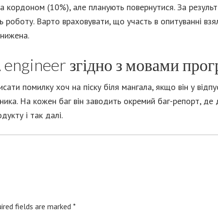
за кордоном (10%), але планують повернутися. За резуль
ь роботу. Варто враховувати, що участь в опитуванні взя
анижена.
 engineer згідно з мовами про
ти помилку хоч на піску біля мангала, якщо він у відпуст
ика. На кожен баг він заводить окремий баг-репорт, де 
дукту і так далі.
ired fields are marked
*