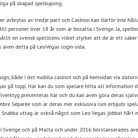
gliga på skapad spelkupong.
r avbrytas av tredje part och Casinon kan därför inte hålla
 till personer över 18 år som är bosatta i Sverige. Ja, spe
ållit en svensk spellicens vilket styrker att de är ett säke
s även detta på LeoVegas login-sida.
esign, både i det mobila casinot och på hemsidan via dator
gas på topp. Här kan du som spelare hitta all information 
elverktyg presenteras här och du kan även göra deras självut
bre Séparée som är deras mer exklusiva rum erbjuds spela
. Snabba uttag är också något som Leo Vegas jobbat hårt m
e i Sverige och på Malta och under 2016 börslanserades äv