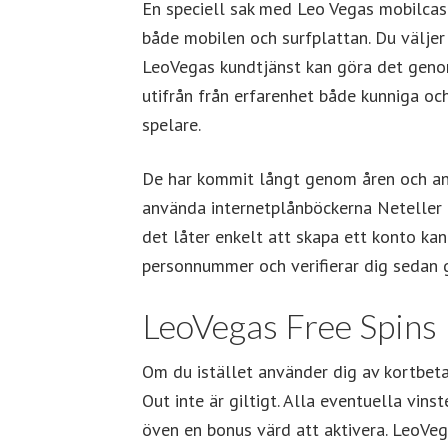
En speciell sak med Leo Vegas mobilcasi
både mobilen och surfplattan. Du väljer
LeoVegas kundtjänst kan göra det genom
utifrån från erfarenhet både kunniga oc
spelare.
De har kommit långt genom åren och ans
använda internetplånböckerna Neteller oc
det låter enkelt att skapa ett konto kan
personnummer och verifierar dig sedan 
LeoVegas Free Spins
Om du istället använder dig av kortbeta
Out inte är giltigt. Alla eventuella vins
öven en bonus värd att aktivera. LeoVega