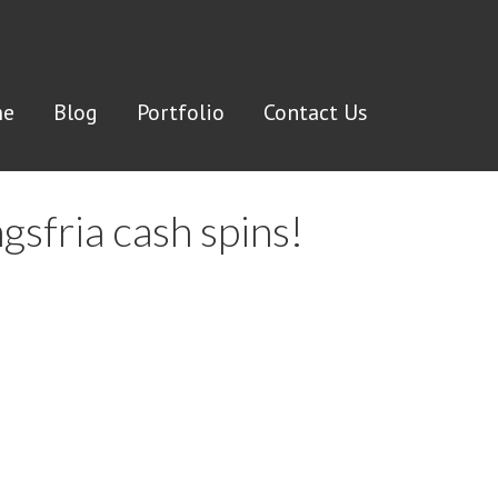
e
Blog
Portfolio
Contact Us
sfria cash spins!