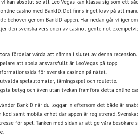
h vi kan absolut se att Leo Vegas kan klassa sig som ett s
t online casino med BankID. Det finns inget krav på att manu
llt de behöver genom BankID-appen. Här nedan går vi igen
iljer den svenska versionen av casinot gentemot exempelvis
tora fördelar värda att nämna i slutet av denna recension.
elare att spela ansvarsfullt är LeoVegas på topp.
nformationssida för svenska casinon på nätet.
utvalda spelautomater, tärningsspel och roulette.
ögsta betyg och även utan tvekan framföra detta online ca
vänder BankID när du loggar in eftersom det både är snabb
din kod samt mobila enhet där appen är registrerad. Svenska
tresse för spel. Tanken med sidan är att ge våra besökare
e.