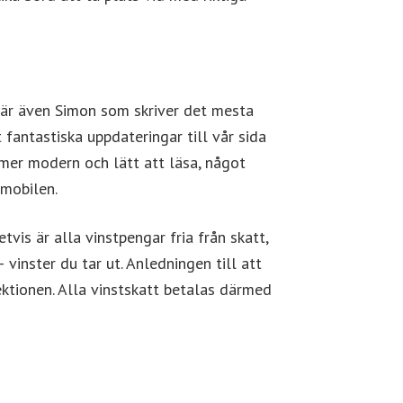
 är även Simon som skriver det mesta
t fantastiska uppdateringar till vår sida
 mer modern och lätt att läsa, något
 mobilen.
vis är alla vinstpengar fria från skatt,
vinster du tar ut. Anledningen till att
pektionen. Alla vinstskatt betalas därmed