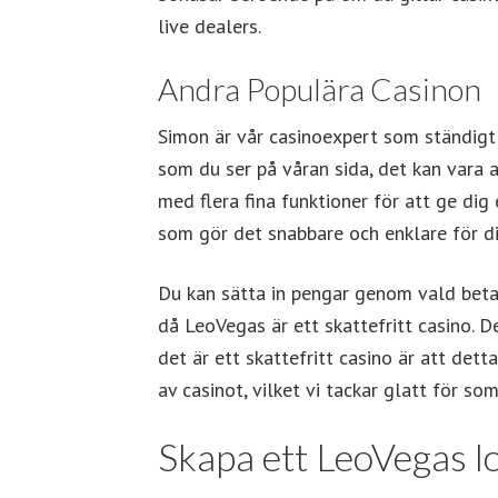
live dealers.
Andra Populära Casinon
Simon är vår casinoexpert som ständigt
som du ser på våran sida, det kan vara al
med flera fina funktioner för att ge dig
som gör det snabbare och enklare för di
Du kan sätta in pengar genom vald betaln
då LeoVegas är ett skattefritt casino. D
det är ett skattefritt casino är att det
av casinot, vilket vi tackar glatt för som
Skapa ett LeoVegas l