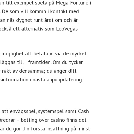
kan till exempel spela på Mega Fortune i
an. De som vill komma i kontakt med
an nås dygnet runt året om och är
 också ett alternativ som LeoVegas
möjlighet att betala in via de mycket
läggas till i framtiden. Om du tycker
är rakt av densamma; du anger ditt
sinformation i nästa appuppdatering.
ra att envägsspel, systemspel samt Cash
öredrar – betting över casino finns det
är du gör din första insättning på minst