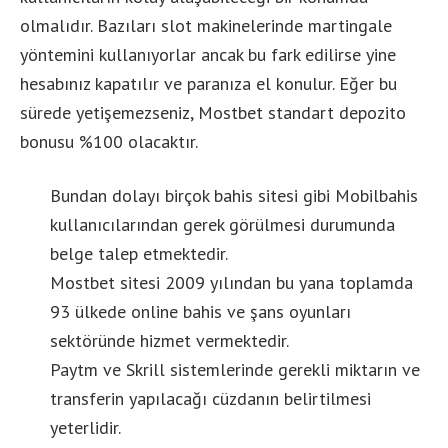
olmalıdır. Bazıları slot makinelerinde martingale
yöntemini kullanıyorlar ancak bu fark edilirse yine
hesabınız kapatılır ve paranıza el konulur. Eğer bu
sürede yetişemezseniz, Mostbet standart depozito
bonusu %100 olacaktır.
Bundan dolayı birçok bahis sitesi gibi Mobilbahis
kullanıcılarından gerek görülmesi durumunda
belge talep etmektedir.
Mostbet sitesi 2009 yılından bu yana toplamda
93 ülkede online bahis ve şans oyunları
sektöründe hizmet vermektedir.
Paytm ve Skrill sistemlerinde gerekli miktarın ve
transferin yapılacağı cüzdanın belirtilmesi
yeterlidir.