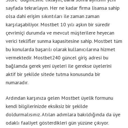
sayfada tekrarlayın. Her ne kadar firma lisansa sahip
olsa dahi erişim sıkıntıları ile zaman zaman
karşılaşabiliyor. Mostbet 10 yılı aşkın bir süredir
çevrimiçi durumda ve mevcut müşterilere heyecan
verici teklifler sunma kapasitesine sahip. Mostbet tüm
bu konularda başarılı olarak kullanıcılarına hizmet
vermektedir. Mostbet240 güncel giriş adresi bu
bağlamda gerek yeni üyeleri ile gerekse üyelerini
aktif bir şekilde sitede tutma konusunda bir
numaradır.
Ardından karşınıza gelen Mostbet üyelik formunu
kendi bilgilerinizde eksiksiz bir şekilde
doldurmalısınız. Atılan adımlara bakıldığında da üye
odaklı faaliyet gösterdikleri gün yüzüne çıkıyor.