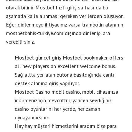
olarak bilinir. Mostbet hızlı giriş safhası da bu
aşamada kaile alınması gereken verilerden oluşuyor.
Eğer dinlenmeye ihtiyacınız varsa trambolin alanının
mostbetbahis-turkiye.com dışında dinlenip, ara
verebilirsiniz.
Mostbet güncel giriş Mostbet bookmaker offers
all new players an excellent welcome bonus.
Sağ altta yer alan butona basıldığında canlı
destek alanına giriş yapılıyor.
Mostbet Casino mobil casino, mobil cihazınıza
indirmeniz için mevcuttur, yani en sevdiğiniz
casino oyunlarını her yerde, her zaman
oynayabilirsiniz.
Hay hay müşteri hizmetlerini aradım bize para