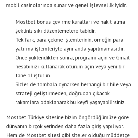
mobil casinolarında sunar ve genel işlevsellik iyidir.
Mostbet bonus çevirme kuralları ve nakit alma
şekliniz sıkı düzenlemelere tabidir.
Tek fark, para çekme işlemlerinin, örneğin para
yatırma işlemleriyle aynı anda yapılmamasıdır.
Once yüklendikten sonra, programı açın ve Gmail
hesabınızı kullanarak oturum açın veya yeni bir
tane oluşturun.
Sizler de tombala oynarken herhangi bir hile veya
strateji geliştirmeden, doğrudan çıkacak
rakamlara odaklanarak bu keyfi yaşayabilirsiniz.
Mostbet Türkiye sitesine bizim öngördüğümüze göre
dünyanın birçok yerinden daha fazla giriş yapılıyor.
Hem de Mostbet sitesi gibi siteler olduğu müddetçe