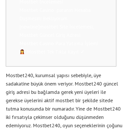
Mostbet İncelemesi
Mostbet Casino paranın Hesaba
Düşmesini Bekliyorum
[newline]mostbet Site İncelemesi,
Mostbet Güncel Giriş Adresi
Mostbet Casino Para Yatırma İşlemi
Mostbet Tek Tıkla Kayıt ✓
Mostbet240, kurumsal yapısı sebebiyle, üye
sadakatine büyük önem veriyor. Mostbet240 güncel
giriş adresi bu bağlamda gerek yeni üyeleri ile
gerekse üyelerini aktif mostbet bir şekilde sitede
tutma konusunda bir numaradır. Yine de Mostbet240
iki fırsatıyla çekimser olduğunu düşünmeden
edemiyoruz. Mostbet240, oyun seçeneklerinin çoğunu