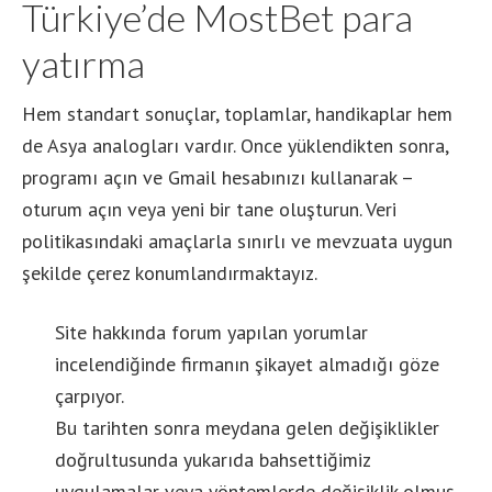
Türkiye’de MostBet para
yatırma
Hem standart sonuçlar, toplamlar, handikaplar hem
de Asya analogları vardır. Once yüklendikten sonra,
programı açın ve Gmail hesabınızı kullanarak –
oturum açın veya yeni bir tane oluşturun. Veri
politikasındaki amaçlarla sınırlı ve mevzuata uygun
şekilde çerez konumlandırmaktayız.
Site hakkında forum yapılan yorumlar
incelendiğinde firmanın şikayet almadığı göze
çarpıyor.
Bu tarihten sonra meydana gelen değişiklikler
doğrultusunda yukarıda bahsettiğimiz
uygulamalar veya yöntemlerde değişiklik olmuş