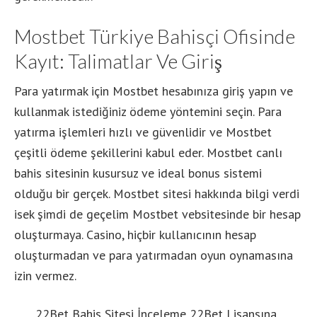
Mostbet Türkiye Bahisçi Ofisinde
Kayıt: Talimatlar Ve Giriş
Para yatırmak için Mostbet hesabınıza giriş yapın ve
kullanmak istediğiniz ödeme yöntemini seçin. Para
yatırma işlemleri hızlı ve güvenlidir ve Mostbet
çeşitli ödeme şekillerini kabul eder. Mostbet canlı
bahis sitesinin kusursuz ve ideal bonus sistemi
olduğu bir gerçek. Mostbet sitesi hakkında bilgi verdi
isek şimdi de geçelim Mostbet vebsitesinde bir hesap
oluşturmaya. Casino, hiçbir kullanıcının hesap
oluşturmadan ve para yatırmadan oyun oynamasına
izin vermez.
22Bet Bahis Sitesi İnceleme 22Bet Lisansına