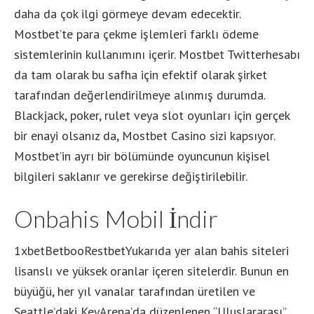
daha da çok ilgi görmeye devam edecektir.
Mostbet’te para çekme işlemleri farklı ödeme
sistemlerinin kullanımını içerir. Mostbet Twitterhesabı
da tam olarak bu safha için efektif olarak şirket
tarafından değerlendirilmeye alınmış durumda.
Blackjack, poker, rulet veya slot oyunları için gerçek
bir enayi olsanız da, Mostbet Casino sizi kapsıyor.
Mostbet’in ayrı bir bölümünde oyuncunun kişisel
bilgileri saklanır ve gerekirse değiştirilebilir.
Onbahis Mobil İndir
1xbetBetbooRestbetYukarıda yer alan bahis siteleri
lisanslı ve yüksek oranlar içeren sitelerdir. Bunun en
büyüğü, her yıl vanalar tarafından üretilen ve
Seattle’daki KeyArena’da düzenlenen “Uluslararası”