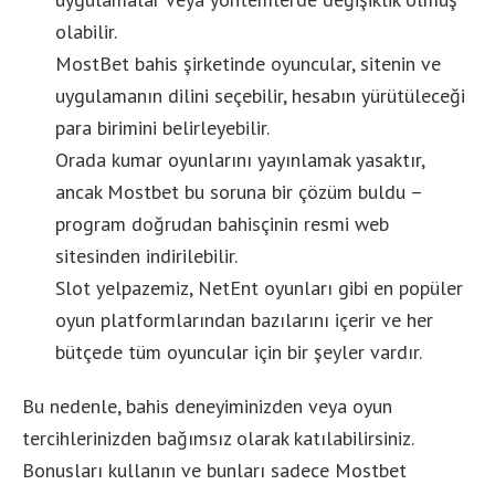
olabilir.
MostBet bahis şirketinde oyuncular, sitenin ve
uygulamanın dilini seçebilir, hesabın yürütüleceği
para birimini belirleyebilir.
Orada kumar oyunlarını yayınlamak yasaktır,
ancak Mostbet bu soruna bir çözüm buldu –
program doğrudan bahisçinin resmi web
sitesinden indirilebilir.
Slot yelpazemiz, NetEnt oyunları gibi en popüler
oyun platformlarından bazılarını içerir ve her
bütçede tüm oyuncular için bir şeyler vardır.
Bu nedenle, bahis deneyiminizden veya oyun
tercihlerinizden bağımsız olarak katılabilirsiniz.
Bonusları kullanın ve bunları sadece Mostbet