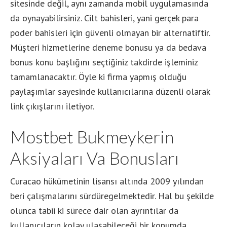
sitesinde değil, aynı zamanda mobil uygulamasında
da oynayabilirsiniz. Cilt bahisleri, yani gerçek para
poder bahisleri için güvenli olmayan bir alternatiftir.
Müşteri hizmetlerine deneme bonusu ya da bedava
bonus konu başlığını seçtiğiniz takdirde işleminiz
tamamlanacaktır. Öyle ki firma yapmış olduğu
paylaşımlar sayesinde kullanıcılarına düzenli olarak
link çıkışlarını iletiyor.
Mostbet Bukmeykerin
Aksiyaları Va Bonusları
Curacao hükümetinin lisansı altında 2009 yılından
beri çalışmalarını sürdüregelmektedir. Hal bu şekilde
olunca tabii ki sürece dair olan ayrıntılar da
kullanıcıların kolay ulaşabileceği bir konumda