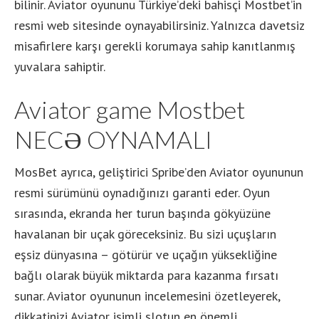
bilinir. Aviator oyununu Türkiye’deki bahisçi Mostbet’in
resmi web sitesinde oynayabilirsiniz. Yalnızca davetsiz
misafirlere karşı gerekli korumaya sahip kanıtlanmış
yuvalara sahiptir.
Aviator game Mostbet
NECƏ OYNAMALI
MosBet ayrıca, geliştirici Spribe’den Aviator oyununun
resmi sürümünü oynadığınızı garanti eder. Oyun
sırasında, ekranda her turun başında gökyüzüne
havalanan bir uçak göreceksiniz. Bu sizi uçuşların
eşsiz dünyasına – götürür ve uçağın yüksekliğine
bağlı olarak büyük miktarda para kazanma fırsatı
sunar. Aviator oyununun incelemesini özetleyerek,
dikkatinizi Aviator isimli slotun en önemli