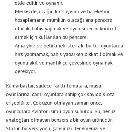
elde edilir ve oynanır.
Merkezde, uçağın katsayısını ve hareketini
hesaplamanın mümkün olacağı ana pencere
olacak, bahis yapmak ve oyun sürecini kontrol
etmek için kullanılan bu pencere.
Ama yine de belirtmek isteriz ki bu tür oyunlarda
hırs yapmamak, bahis yaparken dikkatli olmak ve
oyunu akıl ve mantık çerçevesinde oynamak
gerekiyor.
Kumarbazlar, sadece farklı temalara, masa
oyunlarına, canlı oyunlara sahip çok sayıda slota
erişebilirler. Çok uzun olmayan zaman önce,
oyunculara Aviator isimli oyun sunuldu. Bu, henüz
analogları olmayan benzersiz bir oyun ürünüdür.
Slotun bu versiyonu, şansınızı denemenizi ve