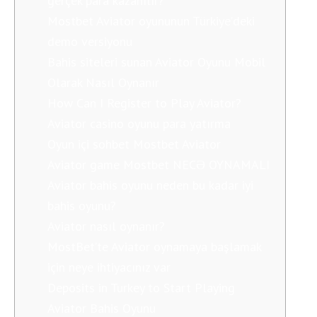
gerçek para kazanılır?
Mostbet Aviator oyununun Türkiye’deki
demo versiyonu
Bahis siteleri sunan Aviator Oyunu Mobil
Olarak Nasıl Oynanır
How Can I Register to Play Aviator?
Aviator casino oyunu para yatırma
Oyun içi sohbet Mostbet Aviator
Aviator game Mostbet NECƏ OYNAMALI
Aviator bahis oyunu neden bu kadar iyi
bahis oyunu?
Aviator nasıl oynanır?
MostBet’te Aviator oynamaya başlamak
için neye ihtiyacınız var
Deposits in Turkey to Start Playing
Aviator Bahis Oyunu