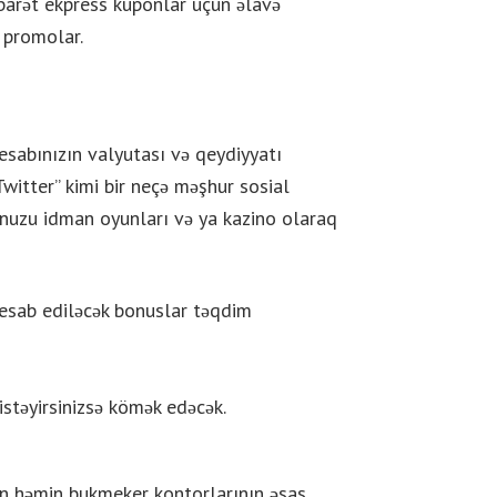
barət ekpress kuponlar üçün əlavə
 promolar.
hesabınızın valyutası və qeydiyyatı
witter” kimi bir neçə məşhur sosial
unuzu idman oyunları və ya kazino olaraq
hesab ediləcək bonuslar təqdim
istəyirsinizsə kömək edəcək.
dən həmin bukmeker kontorlarının əsas