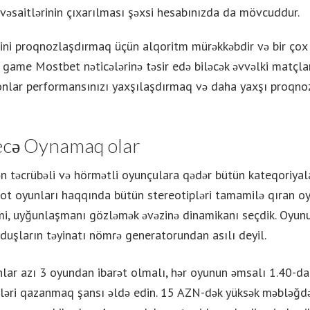
vəsaitlərinin çıxarılması şəxsi hesabınızda da mövcuddur.
i proqnozlaşdırmaq üçün alqoritm mürəkkəbdir və bir çox am
ame Mostbet nəticələrinə təsir edə biləcək əvvəlki matçların
nlar performansınızı yaxşılaşdırmaq və daha yaxşı proqnoz
ecə Oynamaq olar
ən təcrübəli və hörmətli oyunçulara qədər bütün kateqoriya
lot oyunları haqqında bütün stereotipləri tamamilə qıran o
mi, uyğunlaşmanı gözləmək əvəzinə dinamikanı seçdik. Oyunu
 Uduşların təyinatı nömrə generatorundan asılı deyil.
lar azı 3 oyundan ibarət olmalı, hər oyunun əmsalı 1.40-dan
ləri qazanmaq şansı əldə edin. 15 AZN-dək yüksək məbləğd