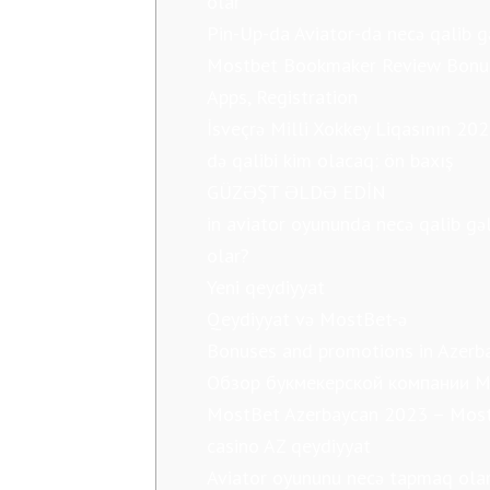
olar
Pin-Up-da Aviator-da necə qalib 
Mostbet Bookmaker Review Bonu
Apps, Registration
İsveçrə Milli Xokkey Liqasının 20
də qalibi kim olacaq: ön baxış
GÜZƏŞT ƏLDƏ EDİN
in aviator oyununda necə qalib gə
olar?
Yeni qeydiyyat
Qeydiyyat və MostBet-ə
Bonuses and promotions in Azerba
Обзор букмекерской компании M
MostBet Azerbaycan 2023 – Mos
casino AZ qeydiyyat
Aviator oyununu necə tapmaq ola