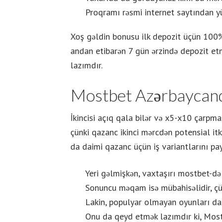
Proqramı rəsmi internet saytından y
Xoş gəldin bonusu ilk depozit üçün 100
andan etibarən 7 gün ərzində depozit et
lazımdır.
Mostbet Azərbaycanda
İkincisi açıq qala bilər və x5-x10 çarpm
çünki qazanc ikinci mərcdən potensial it
da daimi qazanc üçün iş variantlarını p
Yeri gəlmişkən, vaxtaşırı mostbet-də
Sonuncu məqam isə mübahisəlidir, çü
Lakin, populyar olmayan oyunları da
Onu da qeyd etmək lazımdır ki, Most