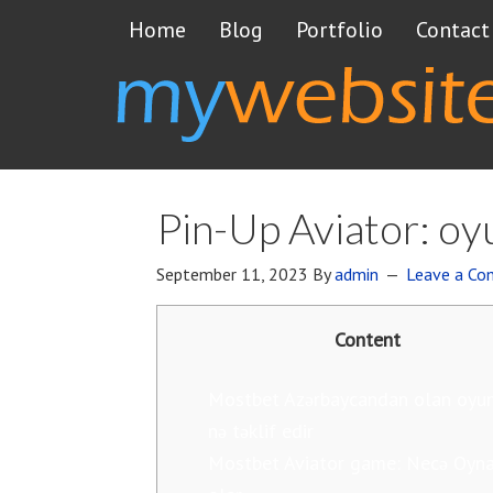
Home
Blog
Portfolio
Contact
Pin-Up Aviator: oyu
September 11, 2023
By
admin
Leave a C
Content
Mostbet Azərbaycandan olan oyun
nə təklif edir
Mostbet Aviator game: Necə Oy