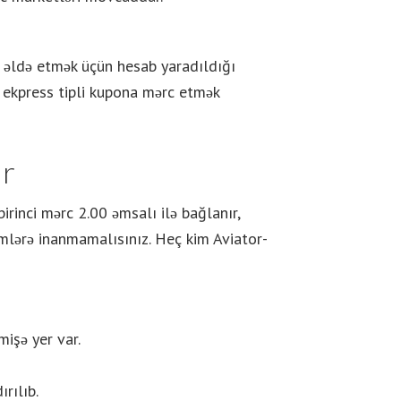
 əldə etmək üçün hesab yaradıldığı
 ekpress tipli kupona mərc etmək
ir
rinci mərc 2.00 əmsalı ilə bağlanır,
itmlərə inanmamalısınız. Heç kim Aviator-
işə yer var.
rılıb.