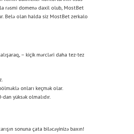
ıqla rəsmi domenə daxil olub, MostBet
ur. Belə olan halda siz MostBet zerkalo
alışaraq, – kiçik mərcləri daha tez-tez
z.
bölməklə onları keçmək olar.
-dan yüksək olmalıdır.
rışın sonuna çata biləcəyinizə baxın!