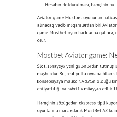
Hesabın doldurulması, həmçinin pul 
Aviator game Mostbet oyununun nəticəsin
alınacaq vacib məqamlardan biri Aviator g
game Mostbet oyun hacklərinə gəlincə, o
olur.
Mostbet Aviator game: N
Slot, sənayeyə yeni gələnlərdən tutmuş 
məşhurdur. Bu, real pulla oynana bilən s
konsepsiyaya malikdir. Adətən olduğu ki
ehtiyatlılığı və səbri ilə müəyyən edilir.
Həmçinin sözügedən ekspress tipli kupon
oyunlarına mərc edərək MostBet AZ koin