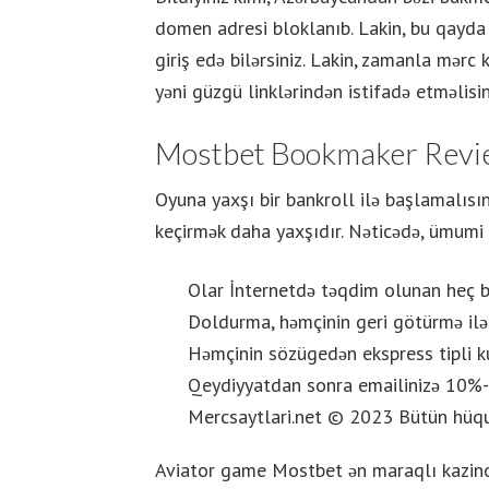
domen adresi bloklanıb. Lakin, bu qayda
giriş edə bilərsiniz. Lakin, zamanla mər
yəni güzgü linklərindən istifadə etməlisin
Mostbet Bookmaker Revie
Oyuna yaxşı bir bankroll ilə başlamalısın
keçirmək daha yaxşıdır. Nəticədə, ümumi
Olar İnternetdə təqdim olunan heç b
Doldurma, həmçinin geri götürmə ilə 
Həmçinin sözügedən ekspress tipli k
Qeydiyyatdan sonra emailinizə 10%-l
Mercsaytlari.net © 2023 Bütün hüqu
Aviator game Mostbet ən maraqlı kazino o