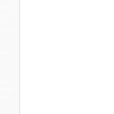
gəlmək
ses,
22/2023-
lmək
ijan
ostBet
t Bet
r