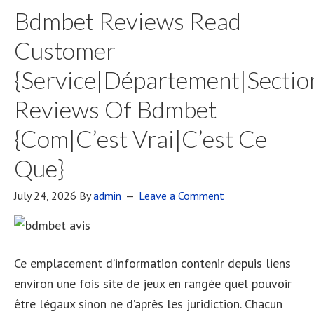
Bdmbet Reviews Read
Customer
{Service|Département|Sectio
Reviews Of Bdmbet
{Com|C’est Vrai|C’est Ce
Que}
July 24, 2026
By
admin
Leave a Comment
Ce emplacement d’information contenir depuis liens
environ une fois site de jeux en rangée quel pouvoir
être légaux sinon ne d’après les juridiction. Chacun