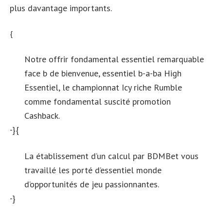
plus davantage importants.
{
Notre offrir fondamental essentiel remarquable
face b de bienvenue, essentiel b-a-ba High
Essentiel, le championnat Icy riche Rumble
comme fondamental suscité promotion
Cashback.
-}{
La établissement d’un calcul par BDMBet vous
travaillé les porté d’essentiel monde
d’opportunités de jeu passionnantes.
-}