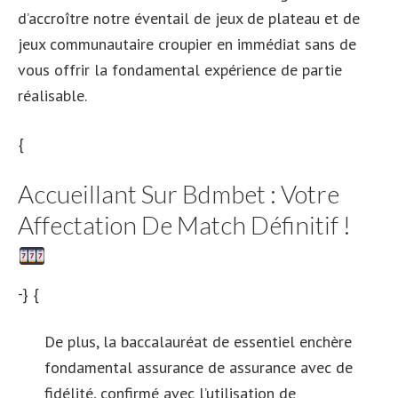
d’accroître notre éventail de jeux de plateau et de
jeux communautaire croupier en immédiat sans de
vous offrir la fondamental expérience de partie
réalisable.
{
Accueillant Sur Bdmbet : Votre
Affectation De Match Définitif !
-} {
De plus, la baccalauréat de essentiel enchère
fondamental assurance de assurance avec de
fidélité, confirmé avec l’utilisation de