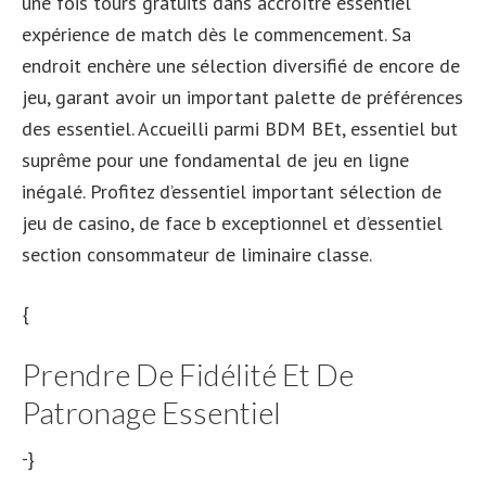
une fois tours gratuits dans accroître essentiel
expérience de match dès le commencement. Sa
endroit enchère une sélection diversifié de encore de
jeu, garant avoir un important palette de préférences
des essentiel. Accueilli parmi BDM BEt, essentiel but
suprême pour une fondamental de jeu en ligne
inégalé. Profitez d’essentiel important sélection de
jeu de casino, de face b exceptionnel et d’essentiel
section consommateur de liminaire classe.
{
Prendre De Fidélité Et De
Patronage Essentiel
-}