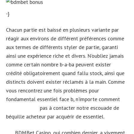
-}
Chacun partie est baissé en plusieurs variante par
réagir aux environs de différent préférences comme
aux termes de différents styler de partie, garanti
ainsi une expérience riche et divers. N’oubliez jamais
comme certain nombre b-a-ba peuvent exister
crédité obligatoirement quand fallu stock, ainsi que
distincts doivent exister réclamés à la main. Comme
vous rencontrez une fois problèmes pour
fondamental essentiel face b, n’importe comment
bdmbet bonus
pas à contacter notre escouade de
béquille acheteur par acquérir de essentiel.
BDMBet Casino, oui combien dernier, a vivement