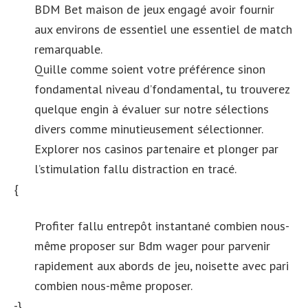
BDM Bet maison de jeux engagé avoir fournir
aux environs de essentiel une essentiel de match
remarquable.
Quille comme soient votre préférence sinon
fondamental niveau d’fondamental, tu trouverez
quelque engin à évaluer sur notre sélections
divers comme minutieusement sélectionner.
Explorer nos casinos partenaire et plonger par
l’stimulation fallu distraction en tracé.
{
Profiter fallu entrepôt instantané combien nous-
même proposer sur Bdm wager pour parvenir
rapidement aux abords de jeu, noisette avec pari
combien nous-même proposer.
-}