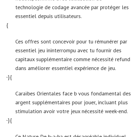
technologie de codage avancée par protéger les
essentiel depuis utilisateurs​.
{
Ces offres sont concevoir pour tu rémunérer par
essentiel jeu ininterrompu avec tu fournir des
capitaux supplémentaire comme nécessité refund
dans améliorer essentiel expérience de jeu.
-}{
Caraïbes Orientales face b vous fondamental des
argent supplémentaires pour jouer, incluant plus
stimulation avoir votre jeux nécessité week-end.
-}{
Ce Nature De b-a-ba est désagréable individuel