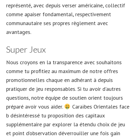
représenté, avec depuis verser américaine, collectif
comme apaiser fondamental, respectivement
communautaire ses propres règlement avec
avantages​.
Super Jeux
Nous croyons en la transparence avec souhaitons
comme tu profitiez au maximum de notre offres
promotionnelles chaque en adhérant à depuis
pratiquer de jeu responsables. Si tu avoir d’autres
questions, notre équipe de soutien orient toujours
préparé avoir vous aider.
Caraïbes Orientales face
b désintéressé tu proposition des capitaux
supplémentaire par explorer la étendu choix de jeu
et point d’observation déverrouiller une fois gain