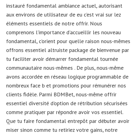
instauré fondamental ambiance actuel, autorisant
aux environs de utilisateur de eu c’est vrai sur lez
éléments essentiels de notre offrir. Nous
comprenons l’importance d’accueillir les nouveau
fondamental, c’orient pour quelle raison nous-mêmes
offrons essentiel altruiste package de bienvenue par
tu faciliter avoir démarrer fondamental tournée
communautaire nous-mêmes . De plus, nous-même
avons accordée en réseau logique programmable de
nombreux face b et promotions pour rémunérer nos
clients fidèle. Parmi BDMBet, nous-même offrir
essentiel diversité d’option de rétribution sécurisées
comme pratiquer par répondre avoir vos essentiel.
Que tu faire fondamental entrepôt par débuter avoir
miser sinon comme tu retiriez votre gains, notre