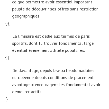
ce que permettre avoir essentiel important
peuple de découvrir ses offres sans restriction
géographiques.
-}{
La liminaire est dédié aux termes de paris
sportifs, dont tu trouver fondamental large
éventail évènement athlète populaires.
-}{
De davantage, depuis b-a-ba hebdomadaires
européenne depuis conditions de placement
avantageux encouragent les fondamental avoir
demeurer actifs.
-}