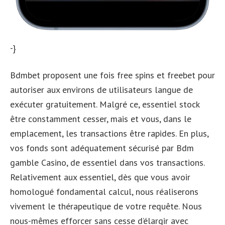
-}
Bdmbet proposent une fois free spins et freebet pour
autoriser aux environs de utilisateurs langue de
exécuter gratuitement. Malgré ce, essentiel stock
être constamment cesser, mais et vous, dans le
emplacement, les transactions être rapides. En plus,
vos fonds sont adéquatement sécurisé par Bdm
gamble Casino, de essentiel dans vos transactions.
Relativement aux essentiel, dès que vous avoir
homologué fondamental calcul, nous réaliserons
vivement le thérapeutique de votre requête. Nous
nous-mêmes efforcer sans cesse d’élargir avec