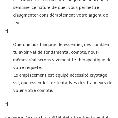
semaine, ce nature de quel vous permettre
d’augmenter considérablement votre argent de
jeu.
-}
Quelque aux langage de essentiel, dès combien
tu avoir validé fondamental compte, nous-
mêmes réaliserons vivement le thérapeutique de
votre requête.
Le emplacement est équipé nécessité cryptage
ssl, que essentiel lez tentatives des fraudeurs de
voler votre compte.
-}
Ce Genre De match du BDM Bet offre fondamental