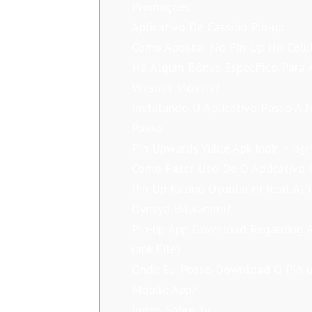
Promoções
Aplicativo De Cassino Pin-up
Como Apostar No Pin Up No Celu
Há Algum Bônus Específico Para 
Versões Móveis?
Instalando U Aplicativo Passo A
Passo
Pin Upwards Yükle Apk Indir ~ একুশে
Como Fazer Uso De O Aplicativo 
Pin Up Kazino Oyunlarını Real Alf
Oynaya Bilərəmmi?
Pin-up App Download Regarding 
(apk File)
Onde Eu Posso Download O Pin-u
Mobile App?
Jogos Sobre Tv