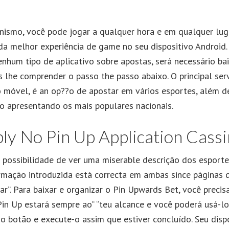
ismo, você pode jogar a qualquer hora e em qualquer lugar
a melhor experiência de game no seu dispositivo Android. 
hum tipo de aplicativo sobre apostas, será necessário bai
 lhe comprender o passo the passo abaixo. O principal ser
o móvel, é an op??o de apostar em vários esportes, além d
ão apresentando os mais populares nacionais.
ly No Pin Up Application Cass
 possibilidade de ver uma miserable descrição dos esport
rmação introduzida está correcta em ambas since páginas 
r”. Para baixar e organizar o Pin Upwards Bet, você precis
 Pin Up estará sempre ao” “teu alcance e você poderá usá-l
 no botão e execute-o assim que estiver concluído. Seu disp