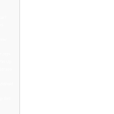
lar?
As
 New
 প্রেস
Pin Up
ilerazo
Android
p Bet