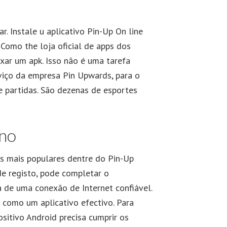
. Instale u aplicativo Pin-Up On line
Como the loja oficial de apps dos
xar um apk. Isso não é uma tarefa
viço da empresa Pin Upwards, para o
e partidas. São dezenas de esportes
ino
es mais populares dentre do Pin-Up
de registo, pode completar o
a de uma conexão de Internet confiável.
o como um aplicativo efectivo. Para
ositivo Android precisa cumprir os