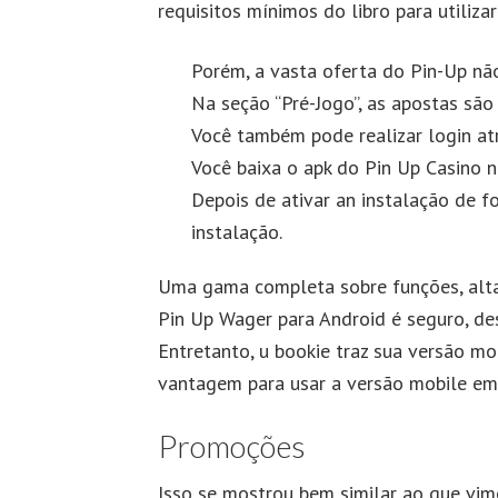
requisitos mínimos do libro para utilizar
Porém, a vasta oferta do Pin-Up nã
Na seção “Pré-Jogo”, as apostas são 
Você também pode realizar login at
Você baixa o apk do Pin Up Casino n
Depois de ativar an instalação de fo
instalação.
Uma gama completa sobre funções, alta 
Pin Up Wager para Android é seguro, de
Entretanto, u bookie traz sua versão mo
vantagem para usar a versão mobile em 
Promoções
Isso se mostrou bem similar ao que vi