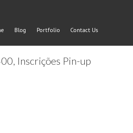
e
Blog
Portfolio
Contact Us
00, Inscrições Pin-up