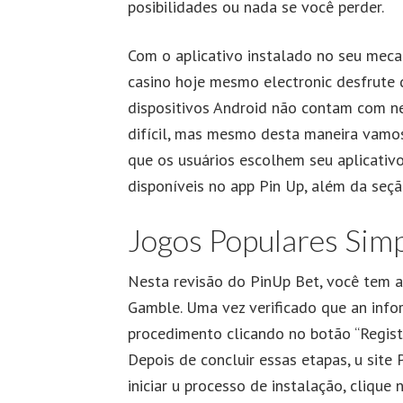
posibilidades ou nada se você perder.
Com o aplicativo instalado no seu mecan
casino hoje mesmo electronic desfrute d
dispositivos Android não contam com nen
difícil, mas mesmo desta maneira vamos
que os usuários escolhem seu aplicativ
disponíveis no app Pin Up, além da seç
Jogos Populares Simp
Nesta revisão do PinUp Bet, você tem a
Gamble. Uma vez verificado que an info
procedimento clicando no botão “Regista
Depois de concluir essas etapas, u site
iniciar u processo de instalação, clique