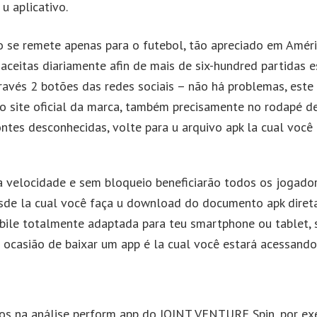
 u aplicativo.
o se remete apenas para o futebol, tão apreciado em Améri
aceitas diariamente afin de mais de six-hundred partidas e
ravés 2 botões das redes sociais – não há problemas, est
o site oficial da marca, também precisamente no rodapé de
ntes desconhecidas, volte para u arquivo apk la cual você 
velocidade e sem bloqueio beneficiarão todos os jogadore
sde la cual você faça u download do documento apk direta
bile totalmente adaptada para teu smartphone ou tablet, s
ocasião de baixar um app é la cual você estará acessando 
mos na análise perform app do JOINT VENTURE Spin, por ex