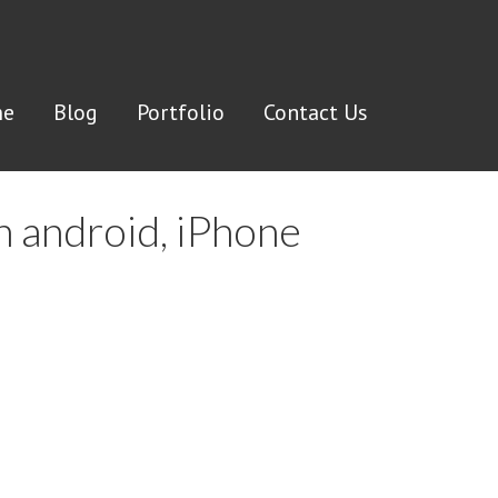
e
Blog
Portfolio
Contact Us
n android, iPhone