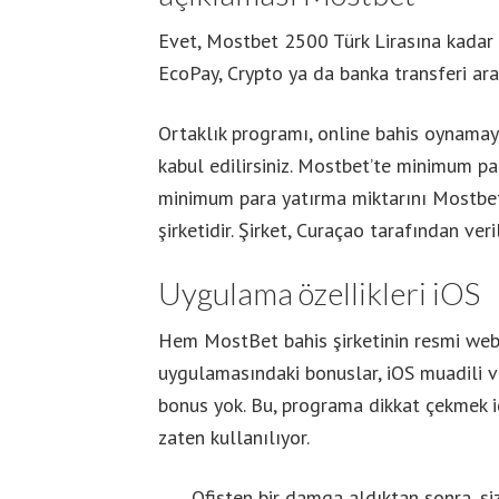
Evet, Mostbet 2500 Türk Lirasına kadar b
EcoPay, Crypto ya da banka transferi arac
Ortaklık programı, online bahis oynamay
kabul edilirsiniz. Mostbet’te minimum par
minimum para yatırma miktarını Mostbet’i
şirketidir. Şirket, Curaçao tarafından ver
Uygulama özellikleri iOS
Hem MostBet bahis şirketinin resmi we
uygulamasındaki bonuslar, iOS muadili ve
bonus yok. Bu, programa dikkat çekmek i
zaten kullanılıyor.
Ofisten bir damga aldıktan sonra, sizi