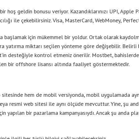
ir hoş geldin bonusu veriyor. Kazandıklarınızı UPI, Apple Pa
ılığı ile çekebilirsiniz. Visa, MasterCard, WebMoney, Perfect
a başlamak için mükemmel bir yoldur. Ortak olarak kaydolmak
a yatırma miktarı seçilen yönteme göre değişebilir. Belirli 
n desteğiyle kontrol etmeniz önerilir. Mostbet, bahislerde e
ilen bir offshore lisansı altında faaliyet göstermektedir.
b sitesinde hem de mobil versiyonda, mobil uygulamada ay
ya resmi web sitesi ile aynı ölçüde mevcuttur. Yine, şu and
çin yapılan bir pazarlama kampanyasıydı. Ancak şu anda pla
nle ilgili her türlü bilgiyi sağlayabileceksiniz.