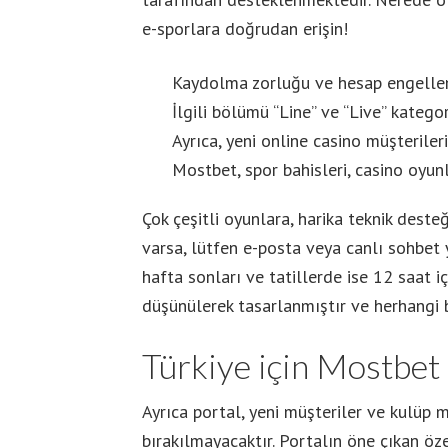
e-sporlara doğrudan erişin!
Kaydolma zorluğu ve hesap engelleme
İlgili bölümü “Line” ve “Live” kategor
Ayrıca, yeni online casino müşterile
Mostbet, spor bahisleri, casino oyunla
Çok çeşitli oyunlara, harika teknik deste
varsa, lütfen e-posta veya canlı sohbet 
hafta sonları ve tatillerde ise 12 saat içi
düşünülerek tasarlanmıştır ve herhangi 
Türkiye için Mostbet 
Ayrıca portal, yeni müşteriler ve kulüp mis
bırakılmayacaktır. Portalın öne çıkan öze