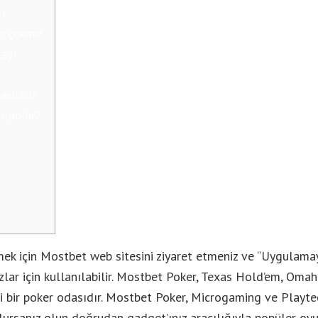
rı
ve çekme
ayı
sedürü?
labilir?
ek için Mostbet web sitesini ziyaret etmeniz ve “Uygulamayı
ar için kullanılabilir. Mostbet Poker, Texas Hold’em, Oma
çi bir poker odasıdır. Mostbet Poker, Microgaming ve Playte
ursanız olun doğrudan gadget’ınız aracılığıyla popüler oyu