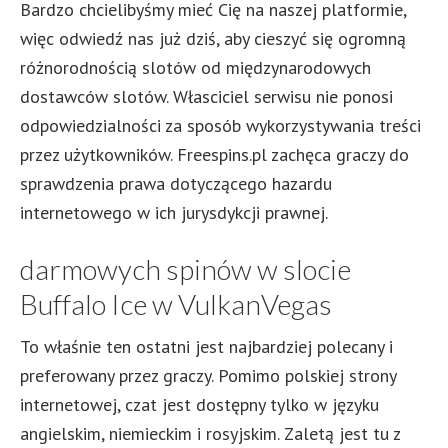
Bardzo chcielibyśmy mieć Cię na naszej platformie,
więc odwiedź nas już dziś, aby cieszyć się ogromną
różnorodnością slotów od międzynarodowych
dostawców slotów. Własciciel serwisu nie ponosi
odpowiedzialności za sposób wykorzystywania treści
przez użytkowników. Freespins.pl zachęca graczy do
sprawdzenia prawa dotyczącego hazardu
internetowego w ich jurysdykcji prawnej.
darmowych spinów w slocie
Buffalo Ice w VulkanVegas
To właśnie ten ostatni jest najbardziej polecany i
preferowany przez graczy. Pomimo polskiej strony
internetowej, czat jest dostępny tylko w języku
angielskim, niemieckim i rosyjskim. Zaletą jest tu z