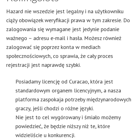
Hazard nie wszedzie jest legalny i na użytkowniku
ciąży obowiązek weryfikacji prawa w tym zakresie. Do
zalogowania się wymagane jest jedynie podanie
ważnego – adresu e-mail i hasła. Możesz również
zalogować się poprzez konta w mediach
społecznościowych, co sprawia, że cały proces
rejestracji jest naprawdę szybki.
Posiadamy licencję od Curacao, która jest
standardowym organem licencyjnym, a nasza
platforma zaspokaja potrzeby międzynarodowych
graczy, jeśli chodzi o różne języki.
Nie jest to cel wygórowany i śmiało możemy
powiedzieć, że będzie niższy niż te, które
widzieliście u konkurencji.