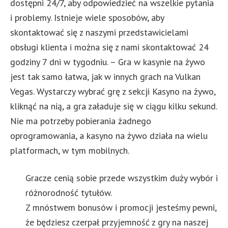
dostępni 24/7, aby odpowiedzieć na wszelkie pytania
i problemy. Istnieje wiele sposobów, aby
skontaktować się z naszymi przedstawicielami
obsługi klienta i można się z nami skontaktować 24
godziny 7 dni w tygodniu. – Gra w kasynie na żywo
jest tak samo łatwa, jak w innych grach na Vulkan
Vegas. Wystarczy wybrać grę z sekcji Kasyno na żywo,
kliknąć na nią, a gra załaduje się w ciągu kilku sekund.
Nie ma potrzeby pobierania żadnego
oprogramowania, a kasyno na żywo działa na wielu
platformach, w tym mobilnych.
Gracze cenią sobie przede wszystkim duży wybór i
różnorodność tytułów.
Z mnóstwem bonusów i promocji jesteśmy pewni,
że będziesz czerpał przyjemność z gry na naszej