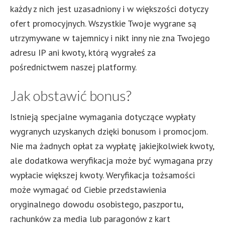
każdy z nich jest uzasadniony i w większości dotyczy
ofert promocyjnych. Wszystkie Twoje wygrane są
utrzymywane w tajemnicy i nikt inny nie zna Twojego
adresu IP ani kwoty, którą wygrałeś za
pośrednictwem naszej platformy.
Jak obstawić bonus?
Istnieją specjalne wymagania dotyczące wypłaty
wygranych uzyskanych dzięki bonusom i promocjom.
Nie ma żadnych opłat za wypłatę jakiejkolwiek kwoty,
ale dodatkowa weryfikacja może być wymagana przy
wypłacie większej kwoty. Weryfikacja tożsamości
może wymagać od Ciebie przedstawienia
oryginalnego dowodu osobistego, paszportu,
rachunków za media lub paragonów z kart