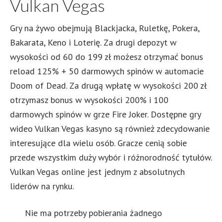
Vulkan Vegas
Gry na żywo obejmują Blackjacka, Ruletkę, Pokera,
Bakarata, Keno i Loterię. Za drugi depozyt w
wysokości od 60 do 199 zł możesz otrzymać bonus
reload 125% + 50 darmowych spinów w automacie
Doom of Dead. Za drugą wpłatę w wysokości 200 zł
otrzymasz bonus w wysokości 200% i 100
darmowych spinów w grze Fire Joker. Dostępne gry
wideo Vulkan Vegas kasyno są również zdecydowanie
interesujące dla wielu osób. Gracze cenią sobie
przede wszystkim duży wybór i różnorodność tytułów.
Vulkan Vegas online jest jednym z absolutnych
liderów na rynku.
Nie ma potrzeby pobierania żadnego