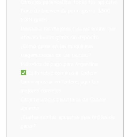
Consejos para realizar todas tus apuestas
Bono de bienvenida por registro: $500
MXN gratis
Descubra los mejores casinos online que
ofrecen bonos gratis sin depósito
¿Cómo ganar en las maquinitas
tragamonedas de las tiendas?
Métodos de pago para Argentina
Guía sobre cómo usar Codere
Cómo apostar en Codere, aquí los
mejores consejos
Características distintivas de Codere
apuesta
¿Cuales son las apuestas mas faciles de
ganar?