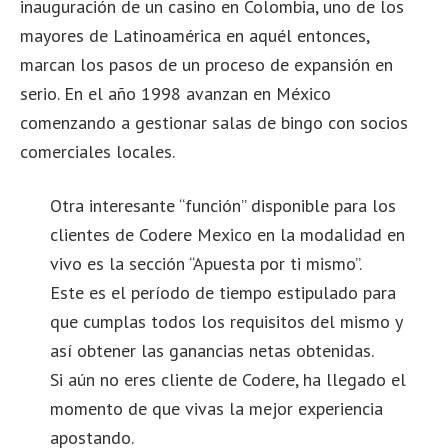
inauguración de un casino en Colombia, uno de los
mayores de Latinoamérica en aquél entonces,
marcan los pasos de un proceso de expansión en
serio. En el año 1998 avanzan en México
comenzando a gestionar salas de bingo con socios
comerciales locales.
Otra interesante “función” disponible para los
clientes de Codere Mexico en la modalidad en
vivo es la sección “Apuesta por ti mismo”.
Este es el período de tiempo estipulado para
que cumplas todos los requisitos del mismo y
así obtener las ganancias netas obtenidas.
Si aún no eres cliente de Codere, ha llegado el
momento de que vivas la mejor experiencia
apostando.