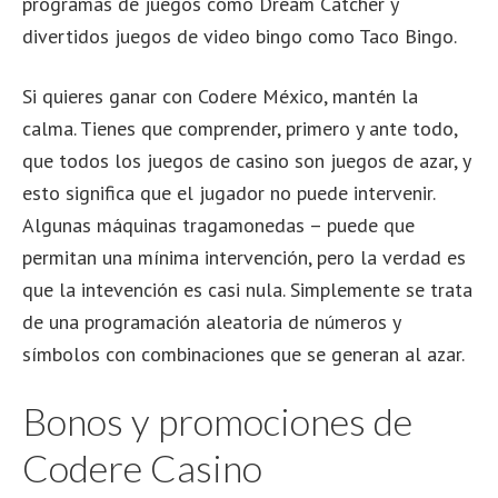
programas de juegos como Dream Catcher y
divertidos juegos de video bingo como Taco Bingo.
Si quieres ganar con Codere México, mantén la
calma. Tienes que comprender, primero y ante todo,
que todos los juegos de casino son juegos de azar, y
esto significa que el jugador no puede intervenir.
Algunas máquinas tragamonedas – puede que
permitan una mínima intervención, pero la verdad es
que la intevención es casi nula. Simplemente se trata
de una programación aleatoria de números y
símbolos con combinaciones que se generan al azar.
Bonos y promociones de
Codere Casino