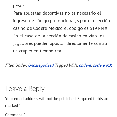
pesos.
Para apuestas deportivas no es necesario el
ingreso de código promocional, y para la sección
casino de Codere México el código es STARMX.
En el caso de la sección de casino en vivo los
jugadores pueden apostar directamente contra
un crupier en tiempo real.
Filed Under:
Uncategorized
Tagged With:
codere
,
codere MX
Leave a Reply
Your email address will not be published.
Required fields are
marked
*
Comment
*