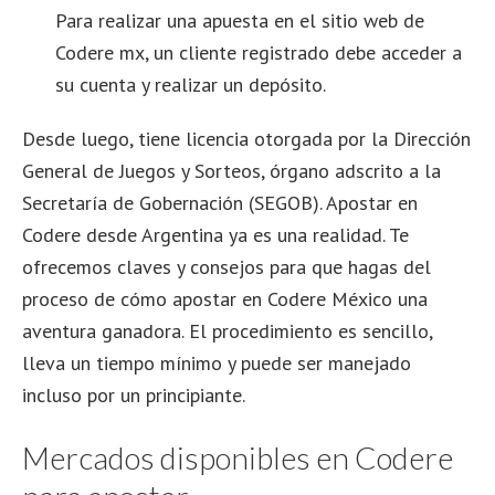
Para realizar una apuesta en el sitio web de
Codere mx, un cliente registrado debe acceder a
su cuenta y realizar un depósito.
Desde luego, tiene licencia otorgada por la Dirección
General de Juegos y Sorteos, órgano adscrito a la
Secretaría de Gobernación (SEGOB). Apostar en
Codere desde Argentina ya es una realidad. Te
ofrecemos claves y consejos para que hagas del
proceso de cómo apostar en Codere México una
aventura ganadora. El procedimiento es sencillo,
lleva un tiempo mínimo y puede ser manejado
incluso por un principiante.
Mercados disponibles en Codere