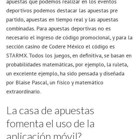
apuestas que podemos realizar en los eventos
deportivos podemos destacar las apuestas pre
partido, apuestas en tiempo real y las apuestas
combinadas. Para apuestas deportivas no es
necesario el ingreso de código promocional, y para la
sección casino de Codere México el código es
STARMX. Todos los juegos, en definitiva, se basan en
probabilidades matemáticas, por ejemplo, la ruleta,
un excelente ejemplo, ha sido pensada y diseñada
por Blaise Pascal, un físico y matemático
extraordinario.
La casa de apuestas
fomenta el uso de la
aplicación móvil?