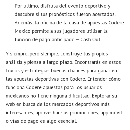
Por último, disfruta del evento deportivo y
descubre si tus pronósticos fueron acertados.
Además, la oficina de la casa de apuestas Codere
Mexico permite a sus jugadores utilizar la
función de pago anticipado – Cash Out.
Y siempre, pero siempre, construye tus propios
análisis y piensa a largo plazo. Encontrarás en estos
trucos y estrategias buenas chances para ganar en
las apuestas deportivas con Codere. Entender cómo
funciona Codere apuestas para los usuarios
mexicanos no tiene ninguna dificultad. Explorar su
web en busca de los mercados deportivos más
interesantes, aprovechar sus promociones, app móvil
o vías de pago es algo esencial.