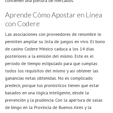
contienen una plétora de mercados.
Aprende Cómo Apostar en Línea
con Codere
Las asociaciones con proveedores de renombre le
permiten ampliar su lista de juegos en vivo. El bono
de casino Codere México caduca a los 14 días
posteriores a la emisión del mismo. Este es el
período de tiempo estipulado para que cumplas
todos los requisitos del mismo y así obtener las
ganancias netas obtenidas. No es complicado
predecir, porque tus pronósticos tienen que estar
basados en una lógica inteligente, desde la
prevención y la prudencia. Con la apertura de salas
de bingo en la Provincia de Buenos Aires y la