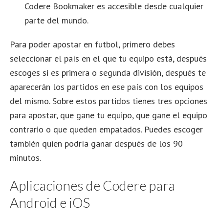
Codere Bookmaker es accesible desde cualquier
parte del mundo.
Para poder apostar en futbol, primero debes
seleccionar el país en el que tu equipo está, después
escoges si es primera o segunda división, después te
aparecerán los partidos en ese país con los equipos
del mismo. Sobre estos partidos tienes tres opciones
para apostar, que gane tu equipo, que gane el equipo
contrario o que queden empatados. Puedes escoger
también quien podría ganar después de los 90
minutos.
Aplicaciones de Codere para
Android e iOS