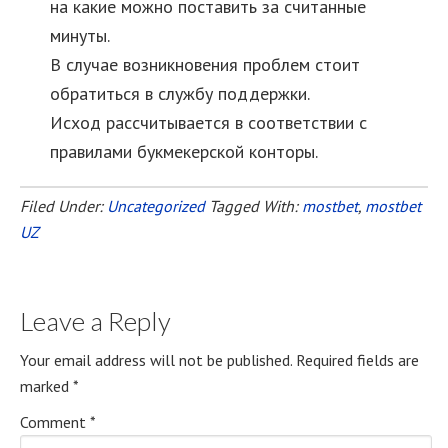
на какие можно поставить за считанные
минуты.
В случае возникновения проблем стоит
обратиться в службу поддержки.
Исход рассчитывается в соответствии с
правилами букмекерской конторы.
Filed Under:
Uncategorized
Tagged With:
mostbet
,
mostbet
UZ
Leave a Reply
Your email address will not be published.
Required fields are
marked
*
Comment
*