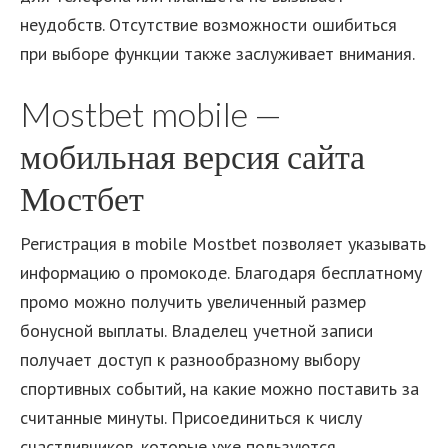
неудобств. Отсутствие возможности ошибиться
при выборе функции также заслуживает внимания.
Mostbet mobile —
мобильная версия сайта
Мостбет
Регистрация в mobile Mostbet позволяет указывать
информацию о промокоде. Благодаря бесплатному
промо можно получить увеличенный размер
бонусной выплаты. Владелец учетной записи
получает доступ к разнообразному выбору
спортивных событий, на какие можно поставить за
считанные минуты. Присоединиться к числу
счастливчиков, которые уже пользуются