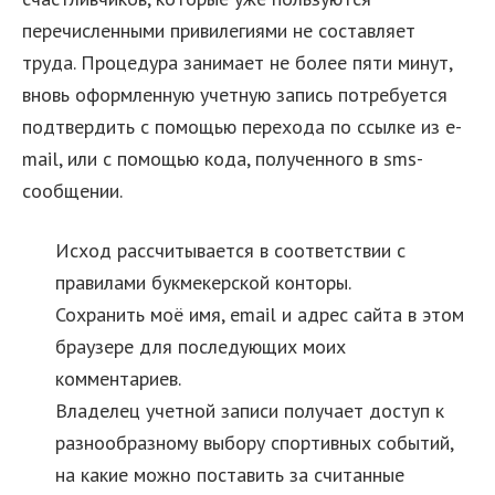
перечисленными привилегиями не составляет
труда. Процедура занимает не более пяти минут,
вновь оформленную учетную запись потребуется
подтвердить с помощью перехода по ссылке из e-
mail, или с помощью кода, полученного в sms-
сообщении.
Исход рассчитывается в соответствии с
правилами букмекерской конторы.
Сохранить моё имя, email и адрес сайта в этом
браузере для последующих моих
комментариев.
Владелец учетной записи получает доступ к
разнообразному выбору спортивных событий,
на какие можно поставить за считанные