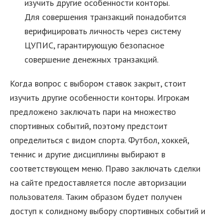
изучить другие особенности конторы.
Для совершения транзакций понадобится
верифицировать личность через систему
ЦУПИС, гарантирующую безопасное
совершение денежных транзакций.
Когда вопрос с выбором ставок закрыт, стоит
изучить другие особенности конторы. Игрокам
предложено заключать пари на множество
спортивных событий, поэтому предстоит
определиться с видом спорта. Футбол, хоккей,
теннис и другие дисциплины выбирают в
соответствующем меню. Право заключать сделки
на сайте предоставляется после авторизации
пользователя. Таким образом будет получен
доступ к солидному выбору спортивных событий и