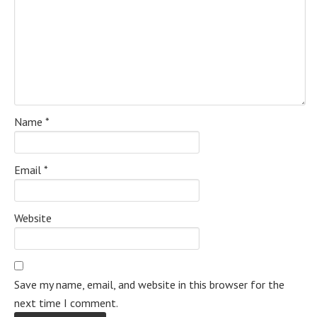
Name
*
Email
*
Website
Save my name, email, and website in this browser for the
next time I comment.