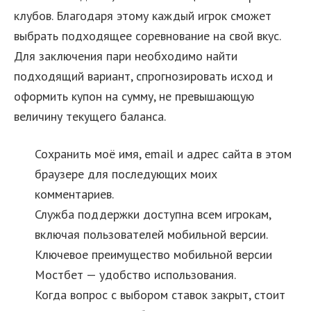
клубов. Благодаря этому каждый игрок сможет
выбрать подходящее соревнование на свой вкус.
Для заключения пари необходимо найти
подходящий вариант, спрогнозировать исход и
оформить купон на сумму, не превышающую
величину текущего баланса.
Сохранить моё имя, email и адрес сайта в этом
браузере для последующих моих
комментариев.
Служба поддержки доступна всем игрокам,
включая пользователей мобильной версии.
Ключевое преимущество мобильной версии
Мостбет — удобство использования.
Когда вопрос с выбором ставок закрыт, стоит