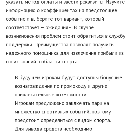
указать метод оплаты и ввести реквизиты. Изучите
информацию о коэффициентах на предстоящее
событие и выберите тот вариант, который
соответствует – ожиданиям. В случае
возникновения проблем стоит обратиться в службу
поддержки. Преимущества позволят получить
надежного помощника для извлечения прибыли из
своих знаний в области спорта.
В будущем игрокам будут доступны бонусные
вознаграждения по промокоду и другие
привлекательные возможности.
Игрокам предложено заключать пари на
множество спортивных событий, поэтому
предстоит определиться с видом спорта.
Для вывода средств необходимо