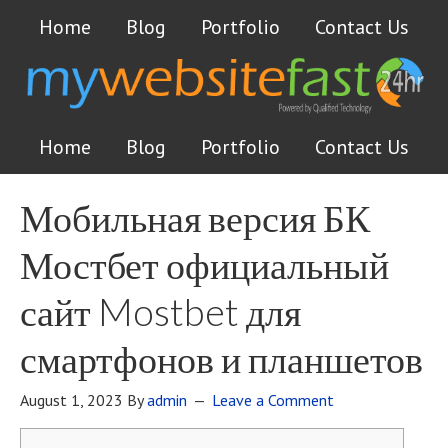
Home
Blog
Portfolio
Contact Us
Home
Blog
Portfolio
Contact Us
Мобильная версия БК
Мостбет официальный
сайт Mostbet для
смартфонов и планшетов
August 1, 2023
By
admin
Leave a Comment