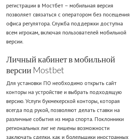
регистрации в Мостбет – мобильная версия
позволяет связаться с оператором без посещения
офиса регулятора. Служба поддержки доступна
всем игрокам, включая пользователей мобильной
версии.
Личный кабинет в мобильной
версии Mostbet
Для установки ПО необходимо открыть сайт
конторы на устройстве и выбрать подходящую
версию. Услуги букмекерской конторы, которая
всегда под рукой, позволяют делать ставки на
различные события из мира спорта. Поклонники
региональных лиг не лишены возможности
заключать сделки, как и болельщики иностранных