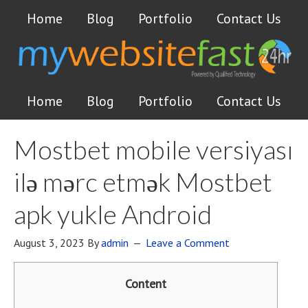
Home
Blog
Portfolio
Contact Us
Home
Blog
Portfolio
Contact Us
Mostbet mobile versiyası
ilə mərc etmək Mostbet
apk yukle Android
August 3, 2023
By
admin
Leave a Comment
Content