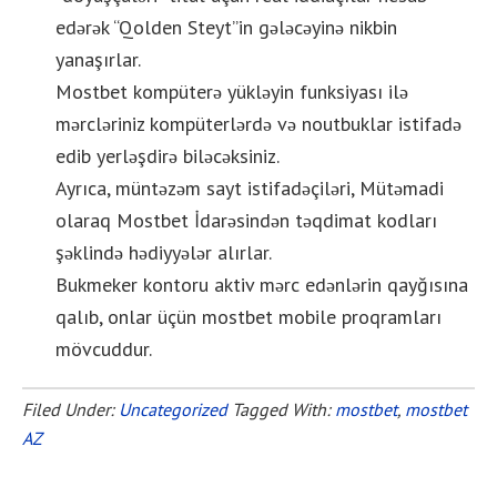
edərək “Qolden Steyt”in gələcəyinə nikbin
yanaşırlar.
Mostbet kompüterə yükləyin funksiyası ilə
mərcləriniz kompüterlərdə və noutbuklar istifadə
edib yerləşdirə biləcəksiniz.
Ayrıca, müntəzəm sayt istifadəçiləri, Mütəmadi
olaraq Mostbet İdarəsindən təqdimat kodları
şəklində hədiyyələr alırlar.
Bukmeker kontoru aktiv mərc edənlərin qayğısına
qalıb, onlar üçün mostbet mobile proqramları
mövcuddur.
Filed Under:
Uncategorized
Tagged With:
mostbet
,
mostbet
AZ