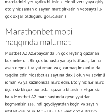
mərclərinizi yerləşdirə bilirsiniz. Mobil versiyaya giriş
etdiyiniz zaman dizaynın mərc şirkətinin vebsaytı ilə
çox oxşar olduğunu görəcəksiniz.
Marathonbet mobi
haqqında məlumat
Mostbet AZ Azərbaycanda ən çox reytinq qazanan
bukmekerdir. Bir çox bonusla yanaşı istifadəçilərinə
asan depozitlər yatırmaq və çıxarmaq imkanlarıda
təqdim edir. Mostbet.az saytına daxil olun və sevimli
idman və ya kazinonuza mərc edin. Etdiyiniz hər mərc
üçün siz birçox bonuslar qazana bilərsiniz. Əgər siz
hələ Mostbet AZ mərc saytında qeydiyyatdan
keçməmisinizsə, indi qeydiyyatdan keçin və saytın
istifadəçisi olun. MOSTBET AZ Sayt gözəl dizayn