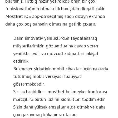
bilərsiniz. Tətbiq nəzər yetirdikdə onun bir çox
funksionallığının olması ilk baxışdan diqqəti çəkir.
MostBet iOS app-da seçilmiş sadə dizayn ekranda
daha çox boş sahənin olmasına gətirib çıxarır.
Daim innovativ yeniliklərdən faydalanaraq
müştərilərimizin gözləntilərinə cavab verən
yeniliklər edir və mövcud xidmətləri inkişaf
etdiririk.
Bukmeker şirkətinin mobil cihazlar üçün nəzərdə
tutulmuş mobil versiyası fəaliyyət
göstərməkdədir.
Sir isə bəsiddir — mostbet bukmeyker kontorası
mərcçilərə bütün lazımi xidmətləri təqdim edir.
Sizin daha yüksək əmsallar əldə etmək və daha
çox qazanmaq imkanınız olacaq.