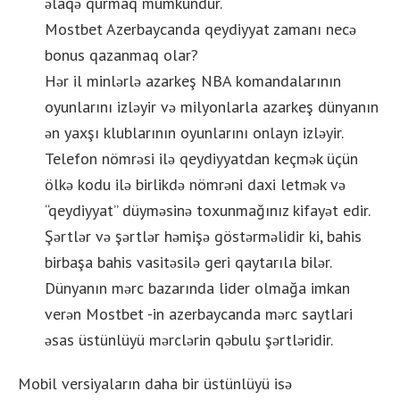
əlaqə qurmaq mümkündür.
Mostbet Azerbaycanda qeydiyyat zamanı necə
bonus qazanmaq olar?
Hər il minlərlə azarkeş NBA komandalarının
oyunlarını izləyir və milyonlarla azarkeş dünyanın
ən yaxşı klublarının oyunlarını onlayn izləyir.
Telefon nömrəsi ilə qeydiyyatdan keçmək üçün
ölkə kodu ilə birlikdə nömrəni daxi letmək və
“qeydiyyat” düyməsinə toxunmağınız kifayət edir.
Şərtlər və şərtlər həmişə göstərməlidir ki, bahis
birbaşa bahis vasitəsilə geri qaytarıla bilər.
Dünyanın mərc bazarında lider olmağa imkan
verən Mostbet -in azerbaycanda mərc saytlari
əsas üstünlüyü mərclərin qəbulu şərtləridir.
Mobil versiyaların daha bir üstünlüyü isə