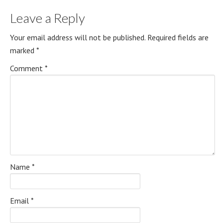
Leave a Reply
Your email address will not be published.
Required fields are
marked
*
Comment
*
Name
*
Email
*