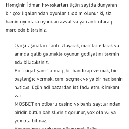
Həmçinin İdman həvəskarları üçün saytda dünyanın
bir çox liqalarından oyunlar təqdim olunur ki, siz
həmin oyunlara oyundan əvvəl və ya canlı olaraq
mərc edə bilərsiniz.
Qarşılaşmaları canlı izləyərək, mərclər edərək və
anında qalib gəlməklə oyunun gedişatını təxmin
edə biləcəksiniz.
Bir “ikiqat şans” almaq, bir handikap vermək, bir
başlanğıc vermək, cəmi seçmək və ya bir hadisənin
nəticəsi üçün adi bazardan istifadə etmək imkanı
var.
MOSBET ən etibarlı casino və bahis saytlarından
biridir, bütün bahisləriniz qorunur, yox ola və ya
yox ola bilməz.
Xoşagəlməz vəziyyətə düşməmək üçün