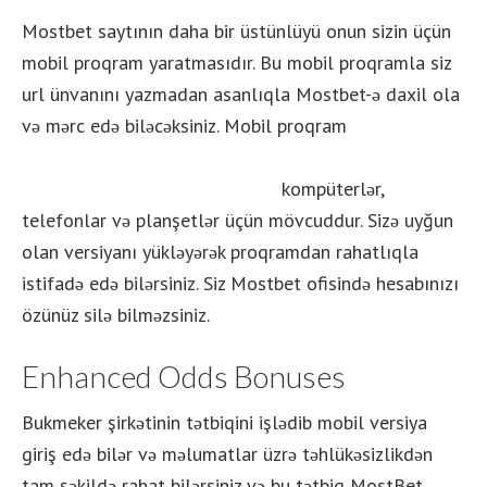
Mostbet saytının daha bir üstünlüyü onun sizin üçün
mobil proqram yaratmasıdır. Bu mobil proqramla siz
url ünvanını yazmadan asanlıqla Mostbet-ə daxil ola
və mərc edə biləcəksiniz. Mobil proqram
https://jardimalchymist.com/blog/blackjack-oynama-
oyrnin-casino-gaming-ucun-bir/
kompüterlər,
telefonlar və planşetlər üçün mövcuddur. Sizə uyğun
olan versiyanı yükləyərək proqramdan rahatlıqla
istifadə edə bilərsiniz. Siz Mostbet ofisində hesabınızı
özünüz silə bilməzsiniz.
Enhanced Odds Bonuses
Bukmeker şirkətinin tətbiqini işlədib mobil versiya
giriş edə bilər və məlumatlar üzrə təhlükəsizlikdən
tam şəkildə rahat bilərsiniz və bu tətbiq MostBet