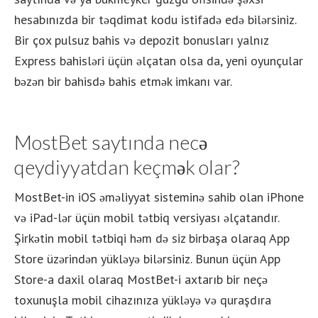
hesabınızda bir təqdimat kodu istifadə edə bilərsiniz.
Bir çox pulsuz bahis və depozit bonusları yalnız
Express bahisləri üçün əlçatan olsa da, yeni oyunçular
bəzən bir bahisdə bahis etmək imkanı var.
how to
recover ost file in outlook 2016
MostBet saytında necə
qeydiyyatdan keçmək olar?
MostBet-in iOS əməliyyat sisteminə sahib olan iPhone
və iPad-lər üçün mobil tətbiq versiyası əlçatandır.
Şirkətin mobil tətbiqi həm də siz birbaşa olaraq App
Store üzərindən yükləyə bilərsiniz. Bunun üçün App
Store-a daxil olaraq MostBet-i axtarıb bir neçə
toxunuşla mobil cihazınıza yükləyə və quraşdıra