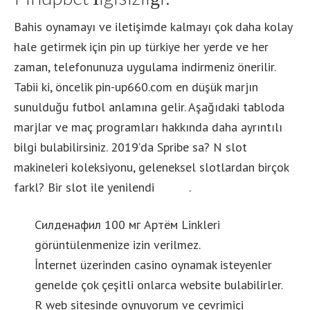
Bahis oynamayı ve iletişimde kalmayı çok daha kolay
hale getirmek için pin up türkiye her yerde ve her
zaman, telefonunuza uygulama indirmeniz önerilir.
Tabii ki, öncelik pin-up660.com en düşük marjın
sunulduğu futbol anlamına gelir. Aşağıdaki tabloda
marjlar ve maç programları hakkında daha ayrıntılı
bilgi bulabilirsiniz. 2019’da Spribe sa? N slot
makineleri koleksiyonu, geleneksel slotlardan birçok
farkl? Bir slot ile yenilendi
pin up
.
Силденафил 100 мг Артём Linkleri
görüntülenmenize izin verilmez.
İnternet üzerinden casino oynamak isteyenler
genelde çok çeşitli onlarca website bulabilirler.
R web sitesinde oynuyorum ve çevrimiçi