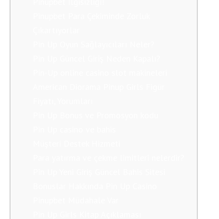
Pinupbet İlgisizliği!
Pinupbet Para Çekiminde Zorluk
Çıkartıyorlar
Pin Up Oyun Sağlayıcıları Neler?
Pin Up Güncel Giriş Neden Kapalı?
Pin-Up online casino slot makineleri
American Diorama Pinup Girls Figür
Fiyatı, Yorumları
Pin Up Bonus ve Promosyon kodu
Pin Up casino ve bahis
Müşteri Destek Hizmeti
Para yatırma ve çekme limitleri nelerdir?
Pin Up Yeni Giriş Güncel Bahis Sitesi
Bonuslar Hakkında Pin Up Casino
Pinupbet Müdahale Var
Pin Up Girls Kitap Açıklaması