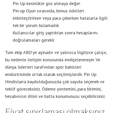
Pin Up kesinlikle göz atmaya değer.
Pin-up Oyun sırasında, bonus ödülleri
etkinleştirirken veya para çekerken hatalarla ilgili
tek bir yorum bulamadık.
Kullanıcılar giriş yaptıktan sonra hesaplarını
doğrulamaları gerekir.
Tüm ekip ABD’ye aşinadır ve yalnızca İngilizce çalışır,
bu nedenle iletişim konusunda endişelenmeyin. Ve
dünya liderleri tarafından spor bahisleri
endüstrisinde ortak olarak seçilmişlerdir. Pin Up
Hindistan’a kaydolduğunuzda çok sayıda seçenek ve
teklif göreceksiniz. Ödeme yöntemini, para birimini,
hesabınızın dilini ve hatta konumunuzu seçebilirsiniz.
Fiyat sınırlaması olmaksınız