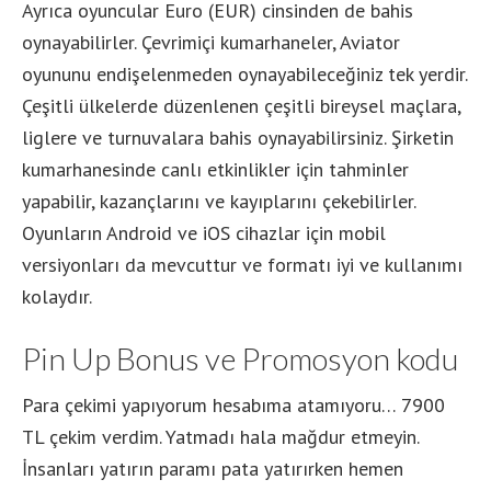
Ayrıca oyuncular Euro (EUR) cinsinden de bahis
oynayabilirler. Çevrimiçi kumarhaneler, Aviator
oyununu endişelenmeden oynayabileceğiniz tek yerdir.
Çeşitli ülkelerde düzenlenen çeşitli bireysel maçlara,
liglere ve turnuvalara bahis oynayabilirsiniz. Şirketin
kumarhanesinde canlı etkinlikler için tahminler
yapabilir, kazançlarını ve kayıplarını çekebilirler.
Oyunların Android ve iOS cihazlar için mobil
versiyonları da mevcuttur ve formatı iyi ve kullanımı
kolaydır.
Pin Up Bonus ve Promosyon kodu
Para çekimi yapıyorum hesabıma atamıyoru… 7900
TL çekim verdim. Yatmadı hala mağdur etmeyin.
İnsanları yatırın paramı pata yatırırken hemen