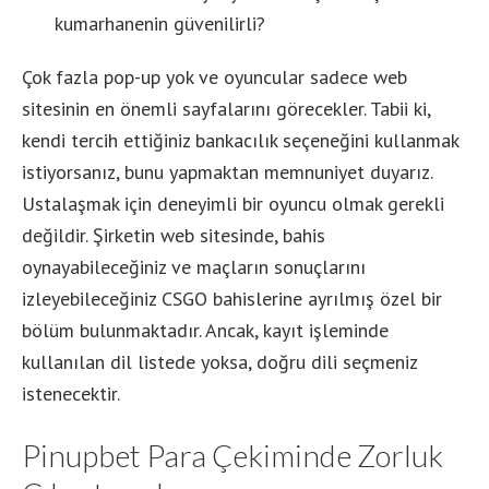
kumarhanenin güvenilirli?
Çok fazla pop-up yok ve oyuncular sadece web
sitesinin en önemli sayfalarını görecekler. Tabii ki,
kendi tercih ettiğiniz bankacılık seçeneğini kullanmak
istiyorsanız, bunu yapmaktan memnuniyet duyarız.
Ustalaşmak için deneyimli bir oyuncu olmak gerekli
değildir. Şirketin web sitesinde, bahis
oynayabileceğiniz ve maçların sonuçlarını
izleyebileceğiniz CSGO bahislerine ayrılmış özel bir
bölüm bulunmaktadır. Ancak, kayıt işleminde
kullanılan dil listede yoksa, doğru dili seçmeniz
istenecektir.
Pinupbet Para Çekiminde Zorluk