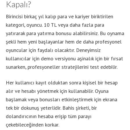
Kapalı?
Birincisi birkaç yıl kalıp para ve kariyer biriktirilen
kategori, oyuncu. 10 TL veya daha fazla para
yatırarak para yatırma bonusu alabilirsiniz. Bu oynama
şekli hem yeni başlayanlar hem de daha profesyonel
oyuncular için faydalı olacaktır. Deneyimsiz
kullanıcılar için demo versiyonu aşinalık için bir fırsat
sunarken, profesyoneller stratejilerini test edebilir.
Her kullanıcı kayıt olduktan sonra kişisel bir hesap
alır ve hesabı yönetmek için kullanabilir. Oyuna
başlamak veya bonusları etkinleştirmek için ekrana
tek bir dokunuş yeterlidir. Bahis şirketi, bir
dolandırıcının hesaba erişip tüm parayı
çekebileceğinden korkar.