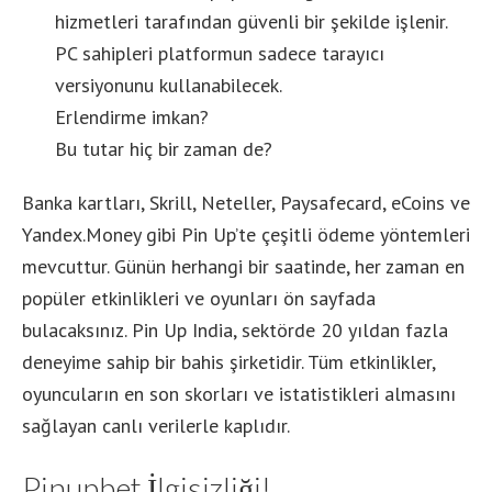
hizmetleri tarafından güvenli bir şekilde işlenir.
PC sahipleri platformun sadece tarayıcı
versiyonunu kullanabilecek.
Erlendirme imkan?
Bu tutar hiç bir zaman de?
Banka kartları, Skrill, Neteller, Paysafecard, eCoins ve
Yandex.Money gibi Pin Up’te çeşitli ödeme yöntemleri
mevcuttur. Günün herhangi bir saatinde, her zaman en
popüler etkinlikleri ve oyunları ön sayfada
bulacaksınız. Pin Up India, sektörde 20 yıldan fazla
deneyime sahip bir bahis şirketidir. Tüm etkinlikler,
oyuncuların en son skorları ve istatistikleri almasını
sağlayan canlı verilerle kaplıdır.
Pinupbet İlgisizliği!