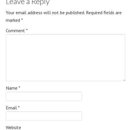
Leave a Reply
Your email address will not be published.
Required fields are
marked
*
Comment
*
Name
*
Email
*
Website