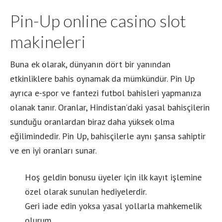
Pin-Up online casino slot
makineleri
Buna ek olarak, dünyanın dört bir yanından
etkinliklere bahis oynamak da mümkündür. Pin Up
ayrıca e-spor ve fantezi futbol bahisleri yapmanıza
olanak tanır. Oranlar, Hindistan’daki yasal bahisçilerin
sunduğu oranlardan biraz daha yüksek olma
eğilimindedir. Pin Up, bahisçilerle aynı şansa sahiptir
ve en iyi oranları sunar.
Hoş geldin bonusu üyeler için ilk kayıt işlemine
özel olarak sunulan hediyelerdir.
Geri iade edin yoksa yasal yollarla mahkemelik
olurum.