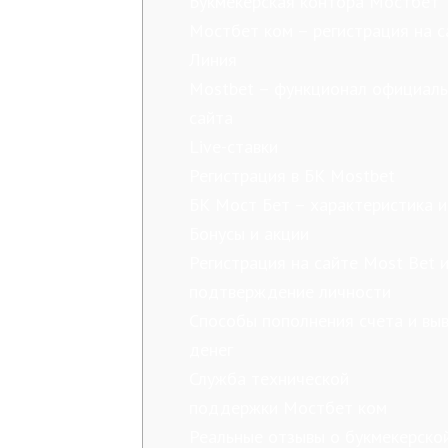
Букмекерская контора Мостбет
Мостбет ком – регистрация на с
Линия
Mostbet – функционал официаль
сайта
Live-ставки
Регистрация в БК Mostbet
БК Мост Бет – характеристика и
Бонусы и акции
Регистрация на сайте Most Bet 
подтверждение личности
Способы пополнения счета и вы
денег
Служба технической
поддержки Мостбет ком
Реальные отзывы о букмекерско