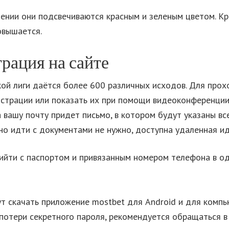
нении они подсвечиваются красным и зеленым цветом. К
повышается.
recover chk files to original format
рация на сайте
ой лиги даётся более 600 различных исходов. Для про
страции или показать их при помощи видеоконференции.
 вашу почту придет письмо, в котором будут указаны все
но идти с документами не нужно, доступна удаленная и
ийти с паспортом и привязанным номером телефона в о
т скачать приложение mostbet для Android и для компь
 потери секретного пароля, рекомендуется обращаться в