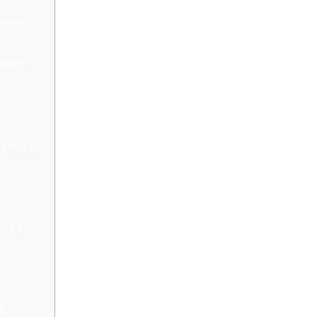
айте
ного
 обзор
и
вода
й