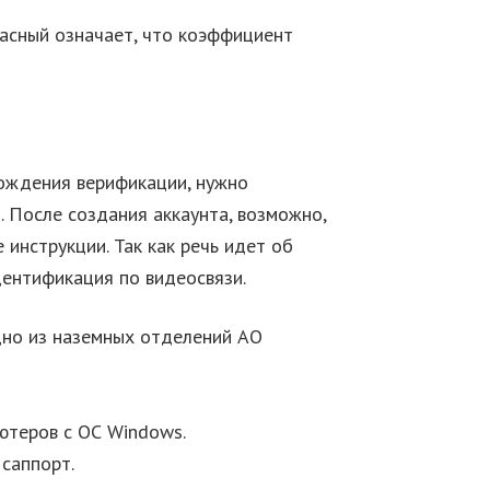
расный означает, что коэффициент
хождения верификации, нужно
 После создания аккаунта, возможно,
 инструкции. Так как речь идет об
дентификация по видеосвязи.
дно из наземных отделений АО
ютеров с ОС Windows.
 саппорт.