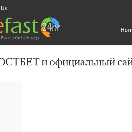
 Us
Hom
МОСТБЕТ и официальный са
t
ра