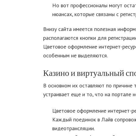
Но вот профессионалы могут остат
нюансах, которые связаны с регис
Внизу сайта имеется полезная информа
располагаются кнопки для регистрации
Цветовое оформление интернет-ресурс
особенным не выделяются.
Казино и виртуальный сп
В основном их оставляют по причине 
устраивает еще и то, что на портале 
Цветовое оформление интернет-рес
Каждый поединок в Лайв сопровож
видеотрансляции.