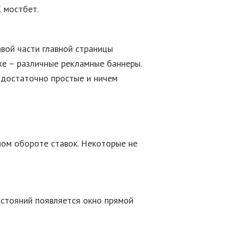
 мостбет.
авой части главной страницы
иже – различные рекламные баннеры.
 достаточно простые и ничем
ном обороте ставок. Некоторые не
стояний появляется окно прямой