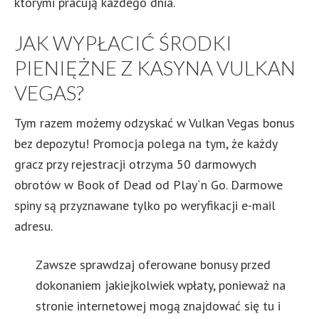
którymi pracują każdego dnia.
JAK WYPŁACIĆ ŚRODKI
PIENIĘŻNE Z KASYNA VULKAN
VEGAS?
Tym razem możemy odzyskać w Vulkan Vegas bonus
bez depozytu! Promocja polega na tym, że każdy
gracz przy rejestracji otrzyma 50 darmowych
obrotów w Book of Dead od Play`n Go. Darmowe
spiny są przyznawane tylko po weryfikacji e-mail
adresu.
Zawsze sprawdzaj oferowane bonusy przed
dokonaniem jakiejkolwiek wpłaty, ponieważ na
stronie internetowej mogą znajdować się tu i