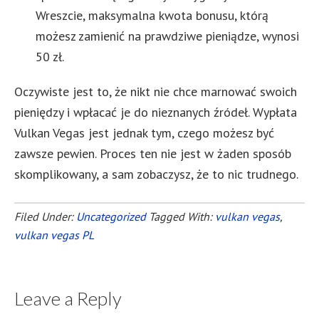
Wreszcie, maksymalna kwota bonusu, którą
możesz zamienić na prawdziwe pieniądze, wynosi
50 zł.
Oczywiste jest to, że nikt nie chce marnować swoich
pieniędzy i wpłacać je do nieznanych źródeł. Wypłata
Vulkan Vegas jest jednak tym, czego możesz być
zawsze pewien. Proces ten nie jest w żaden sposób
skomplikowany, a sam zobaczysz, że to nic trudnego.
Filed Under:
Uncategorized
Tagged With:
vulkan vegas
,
vulkan vegas PL
Leave a Reply