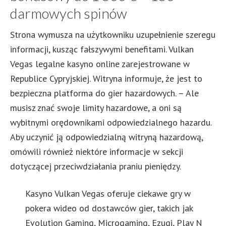
darmowych spinów
Strona wymusza na użytkowniku uzupełnienie szeregu
informacji, kusząc fałszywymi benefitami. Vulkan
Vegas legalne kasyno online zarejestrowane w
Republice Cypryjskiej. Witryna informuje, że jest to
bezpieczna platforma do gier hazardowych. – Ale
musisz znać swoje limity hazardowe, a oni są
wybitnymi orędownikami odpowiedzialnego hazardu.
Aby uczynić ją odpowiedzialną witryną hazardową,
omówili również niektóre informacje w sekcji
dotyczącej przeciwdziałania praniu pieniędzy.
Kasyno Vulkan Vegas oferuje ciekawe gry w
pokera wideo od dostawców gier, takich jak
Evolution Gaming, Microgaming, Ezugi, Play N