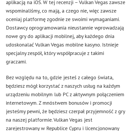
aplikacją na iOS. W tej recenzji – Vulkan Vegas zawsze
wspominaliśmy, co mają, a czego nie, więc zawsze
oceniaj platformę zgodnie ze swoimi wymaganiami.
Dostawcy oprogramowania nieustannie wprowadzają
nowe gry do aplikacji mobilnej, aby każdego dnia
udoskonalać Vulkan Vegas mobilne kasyno. Istnieje
specjalny zespół, który współpracuje z takimi
graczami.
Bez względu na to, gdzie jesteś z całego świata,
będziesz mógł korzystać z naszych usług na każdym
urządzeniu mobilnym lub PC z aktywnym połączeniem
internetowym. Z mnóstwem bonusów i promocji
jesteśmy pewni, że będziesz czerpał przyjemność z gry
na naszej platformie. Vulkan Vegas jest
zarejestrowany w Republice Cypru i licencjonowany