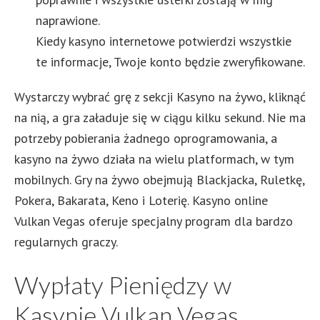
naprawione.
Kiedy kasyno internetowe potwierdzi wszystkie
te informacje, Twoje konto będzie zweryfikowane.
Wystarczy wybrać grę z sekcji Kasyno na żywo, kliknąć
na nią, a gra załaduje się w ciągu kilku sekund. Nie ma
potrzeby pobierania żadnego oprogramowania, a
kasyno na żywo działa na wielu platformach, w tym
mobilnych. Gry na żywo obejmują Blackjacka, Ruletkę,
Pokera, Bakarata, Keno i Loterię. Kasyno online
Vulkan Vegas oferuje specjalny program dla bardzo
regularnych graczy.
Wypłaty Pieniędzy w
Kasynie Vulkan Vegas