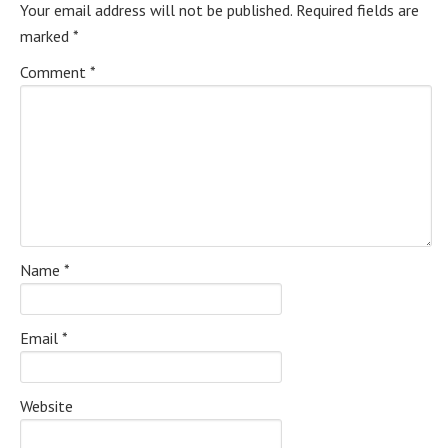
Your email address will not be published.
Required fields are
marked
*
Comment
*
Name
*
Email
*
Website