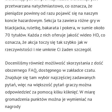
przetwarzana natychmiastowo, co oznacza, że
pieniądze powinny od razu pojawić się na naszym
koncie hazardowym. Sekcja ta zawiera różne gry w
blackjacka, ruletkę, bakarata i pokera, w sumie około
70 tytułów. Każda z nich oferuje jakość wideo HD, co
oznacza, że akcja toczy się tak szybko jak w
rzeczywistości i nie umknie Ci żaden szczegół.
Doceniliśmy również możliwość skorzystania z dość
obszernego FAQ, dostępnego w zakładce czatu.
Znajduje się tam wybór najczęściej zadawanych
pytań, więc na większość pytań graczy można
odpowiedzieć za pomocą kilku kliknięć. W miarę
gromadzenia punktów można je wymieniać na
nagrody
mirror wersja mobilna vulkan vegas