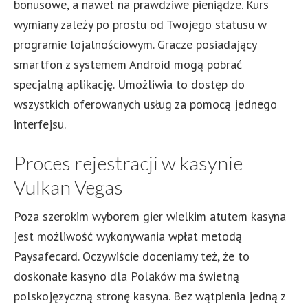
bonusowe, a nawet na prawdziwe pieniądze. Kurs
wymiany zależy po prostu od Twojego statusu w
programie lojalnościowym. Gracze posiadający
smartfon z systemem Android mogą pobrać
specjalną aplikację. Umożliwia to dostęp do
wszystkich oferowanych usług za pomocą jednego
interfejsu.
Proces rejestracji w kasynie
Vulkan Vegas
Poza szerokim wyborem gier wielkim atutem kasyna
jest możliwość wykonywania wpłat metodą
Paysafecard. Oczywiście doceniamy też, że to
doskonałe kasyno dla Polaków ma świetną
polskojęzyczną stronę kasyna. Bez wątpienia jedną z