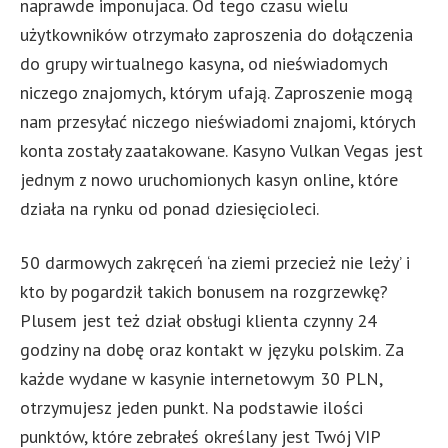
naprawde imponujaca. Od tego czasu wielu
użytkowników otrzymało zaproszenia do dołączenia
do grupy wirtualnego kasyna, od nieświadomych
niczego znajomych, którym ufają. Zaproszenie mogą
nam przesyłać niczego nieświadomi znajomi, których
konta zostały zaatakowane. Kasyno Vulkan Vegas jest
jednym z nowo uruchomionych kasyn online, które
działa na rynku od ponad dziesięcioleci.
50 darmowych zakręceń ‘na ziemi przecież nie leży’ i
kto by pogardził takich bonusem na rozgrzewkę?
Plusem jest też dział obsługi klienta czynny 24
godziny na dobę oraz kontakt w języku polskim. Za
każde wydane w kasynie internetowym 30 PLN,
otrzymujesz jeden punkt. Na podstawie ilości
punktów, które zebrałeś określany jest Twój VIP