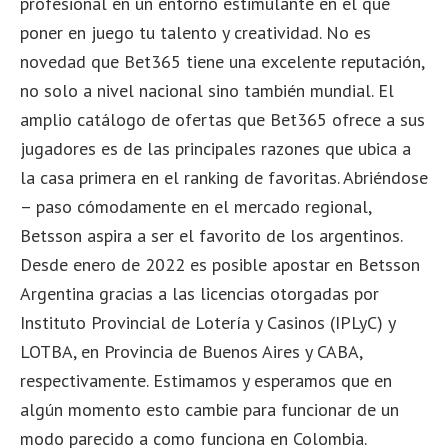
profesional en un entorno estimulante en el que
poner en juego tu talento y creatividad. No es
novedad que Bet365 tiene una excelente reputación,
no solo a nivel nacional sino también mundial. El
amplio catálogo de ofertas que Bet365 ofrece a sus
jugadores es de las principales razones que ubica a
la casa primera en el ranking de favoritas. Abriéndose
– paso cómodamente en el mercado regional,
Betsson aspira a ser el favorito de los argentinos.
Desde enero de 2022 es posible apostar en Betsson
Argentina gracias a las licencias otorgadas por
Instituto Provincial de Lotería y Casinos (IPLyC) y
LOTBA, en Provincia de Buenos Aires y CABA,
respectivamente. Estimamos y esperamos que en
algún momento esto cambie para funcionar de un
modo parecido a como funciona en Colombia.