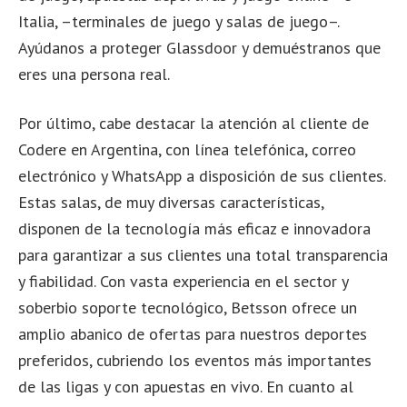
Italia, –terminales de juego y salas de juego–.
Ayúdanos a proteger Glassdoor y demuéstranos que
eres una persona real.
Por último, cabe destacar la atención al cliente de
Codere en Argentina, con línea telefónica, correo
electrónico y WhatsApp a disposición de sus clientes.
Estas salas, de muy diversas características,
disponen de la tecnología más eficaz e innovadora
para garantizar a sus clientes una total transparencia
y fiabilidad. Con vasta experiencia en el sector y
soberbio soporte tecnológico, Betsson ofrece un
amplio abanico de ofertas para nuestros deportes
preferidos, cubriendo los eventos más importantes
de las ligas y con apuestas en vivo. En cuanto al