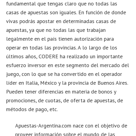
fundamental que tengas claro que no todas las
casas de apuestas son iguales. En función de donde
vivas podrás apostar en determinadas casas de
apuestas, ya que no todas las que trabajan
legalmente en el país tienen autorización para
operar en todas las provincias. A lo largo de los
últimos años, CODERE ha realizado un importante
esfuerzo inversor en este segmento del mercado del
juego, con lo que se ha convertido en el operador
líder en Italia, México y la provincia de Buenos Aires.
Pueden tener diferencias en materia de bonos y
promociones, de cuotas, de oferta de apuestas, de
métodos de pago, etc.
Apuestas-Argentina.com nace con el objetivo de
proveer información sobre el mundo de las