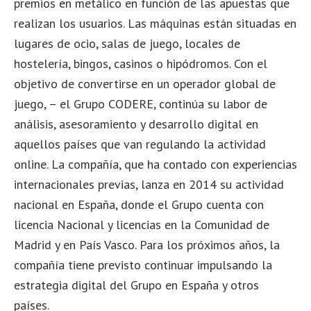
premios en metálico en función de las apuestas que
realizan los usuarios. Las máquinas están situadas en
lugares de ocio, salas de juego, locales de
hostelería, bingos, casinos o hipódromos. Con el
objetivo de convertirse en un operador global de
juego, – el Grupo CODERE, continúa su labor de
análisis, asesoramiento y desarrollo digital en
aquellos países que van regulando la actividad
online. La compañía, que ha contado con experiencias
internacionales previas, lanza en 2014 su actividad
nacional en España, donde el Grupo cuenta con
licencia Nacional y licencias en la Comunidad de
Madrid y en País Vasco. Para los próximos años, la
compañía tiene previsto continuar impulsando la
estrategia digital del Grupo en España y otros
países.