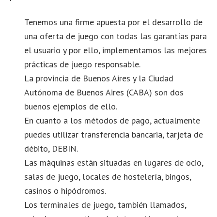
Tenemos una firme apuesta por el desarrollo de
una oferta de juego con todas las garantías para
el usuario y por ello, implementamos las mejores
prácticas de juego responsable.
La provincia de Buenos Aires y la Ciudad
Autónoma de Buenos Aires (CABA) son dos
buenos ejemplos de ello.
En cuanto a los métodos de pago, actualmente
puedes utilizar transferencia bancaria, tarjeta de
débito, DEBIN.
Las máquinas están situadas en lugares de ocio,
salas de juego, locales de hostelería, bingos,
casinos o hipódromos.
Los terminales de juego, también llamados,