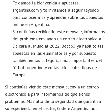
Te damos la bienvenida a apuestas-
argentina.com y te invitamos a seguir leyendo
para conocer más y aprender sobre las apuestas
online en Argentina.
Si continúas recibiendo este mensaje, infórmanos
del problema enviando un correo electrónico a .
De cara al Mundial 2022, Bet365 ya habilitó las
apuestas en las eliminatorias y por supuesto
también en las categorías más importantes del
fútbol argentino y en las principales ligas de
Europa.
Si continúas viendo este mensaje, envía un correo
electrónico a para informarnos de que tienes
problemas. Más allá de la seguridad que garantiza
su experiencia en el sector, Codere Argentina nos