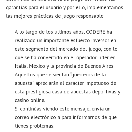
garantías para el usuario y por ello, implementamos
las mejores prácticas de juego responsable.
A lo largo de los últimos años, CODERE ha
realizado un importante esfuerzo inversor en
este segmento del mercado del juego, con lo
que se ha convertido en el operador líder en
Italia, México y la provincia de Buenos Aires.
Aquellos que se sientan “guerreros de la
apuesta” apreciarán el carácter impetuoso de
esta prestigiosa casa de apuestas deportivas y
casino online.
Si continúas viendo este mensaje, envía un
correo electrónico a para informarnos de que
tienes problemas.