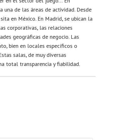
r en el sector del juego… En
da una de las áreas de actividad. Desde
sita en México. En Madrid, se ubican la
as corporativas, las relaciones
idades geográficas de negocio. Las
o, bien en locales específicos o
Estas salas, de muy diversas
a total transparencia y fiabilidad.