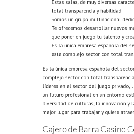
Estas salas, de muy diversas caracte
total transparencia y fiabilidad.
Somos un grupo multinacional dedica
Te ofrecemos desarrollar nuevos mo
que poner en juego tu talento y crea
Es la única empresa española del se
este complejo sector con total tran
Es la única empresa española del sector
complejo sector con total transparencia
líderes en el sector del juego privado
un futuro profesional en un entorno es
diversidad de culturas, la innovación y 
mejor lugar para trabajar y quiere atraer
Cajero de Barra Casino 