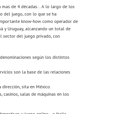
on mas de 4 décadas… A lo largo de los
 del juego, con lo que se ha
un importante know-how como operador de
má y Uruguay, alcanzando un total de
 sector del juego privado, con
 denominaciones según los distintos
vicios son la base de las relaciones
dirección, sita en México.
, casinos, salas de máquinas en los
portivas y juego online– e Italia, –