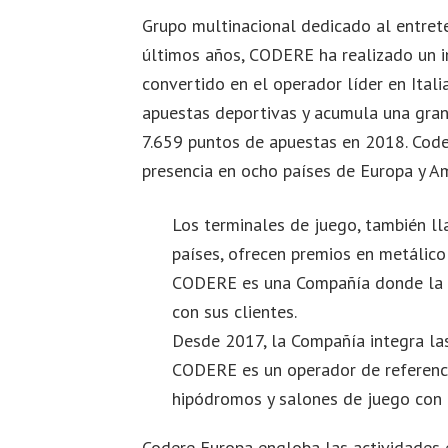
Grupo multinacional dedicado al entrete
últimos años, CODERE ha realizado un i
convertido en el operador líder en Ita
apuestas deportivas y acumula una gran 
7.659 puntos de apuestas en 2018. Code
presencia en ocho países de Europa y Am
Los terminales de juego, también ll
países, ofrecen premios en metálico 
CODERE es una Compañía donde la div
con sus clientes.
Desde 2017, la Compañía integra la
CODERE es un operador de referencia
hipódromos y salones de juego con 
Codere Europa engloba las actividades e