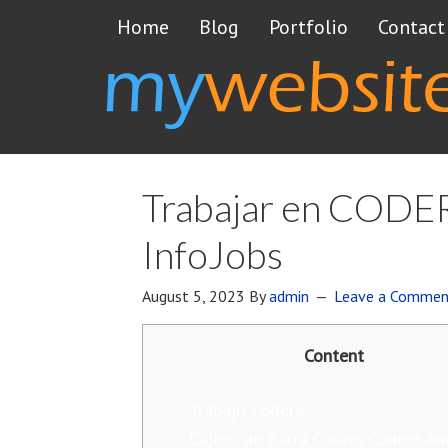
Home
Blog
Portfolio
Contact
Trabajar en CODER
InfoJobs
August 5, 2023
By
admin
Leave a Commen
Content
Trabajo Codere
Cajero de Barra Casino Codere An