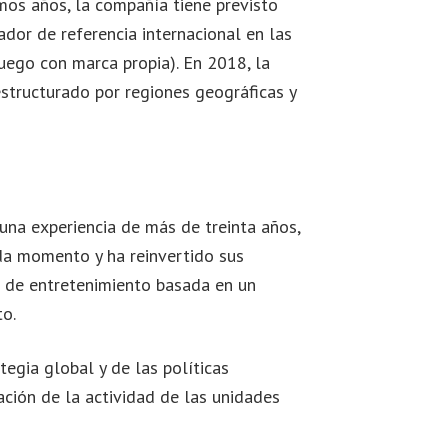
imos años, la compañía tiene previsto
dor de referencia internacional en las
uego con marca propia). En 2018, la
structurado por regiones geográficas y
na experiencia de más de treinta años,
ada momento y ha reinvertido sus
a de entretenimiento basada en un
to.
tegia global y de las políticas
nación de la actividad de las unidades