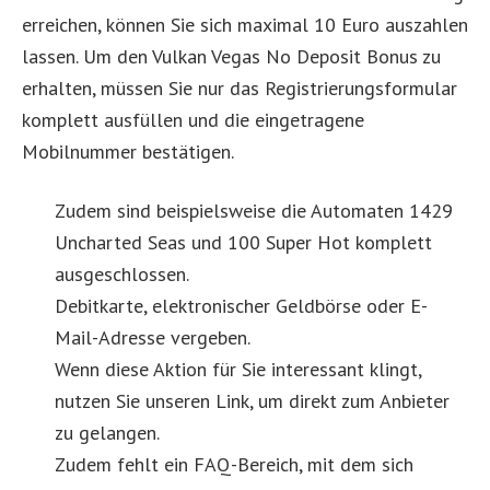
erreichen, können Sie sich maximal 10 Euro auszahlen
lassen. Um den Vulkan Vegas No Deposit Bonus zu
erhalten, müssen Sie nur das Registrierungsformular
komplett ausfüllen und die eingetragene
Mobilnummer bestätigen.
Zudem sind beispielsweise die Automaten 1429
Uncharted Seas und 100 Super Hot komplett
ausgeschlossen.
Debitkarte, elektronischer Geldbörse oder E-
Mail-Adresse vergeben.
Wenn diese Aktion für Sie interessant klingt,
nutzen Sie unseren Link, um direkt zum Anbieter
zu gelangen.
Zudem fehlt ein FAQ-Bereich, mit dem sich