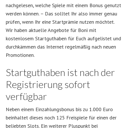
nachgelesen, welche Spiele mit einem Bonus genutzt
werden können. – Das solltet Ihr also immer genau
prüfen, wenn Ihr eine Startprämie nutzen möchtet.
Wir haben aktuelle Angebote für Boni mit
kostenlosem Startguthaben für Euch aufgelistet und
durchkämmen das Internet regelmäßig nach neuen
Promotionen.
Startguthaben ist nach der
Registrierung sofort
verfügbar
Neben einem Einzahlungsbonus bis zu 1.000 Euro
beinhaltet dieses noch 125 Freispiele für einen der
beliebten Slots. Ein weiterer Pluspunkt bei