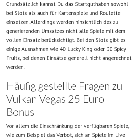
Grundsätzlich kannst Du das Startguthaben sowohl
bei Slots als auch für Kartenspiele und Roulette
einsetzen. Allerdings werden hinsichtlich des zu
generierenden Umsatzes nicht alle Spiele mit dem
vollen Einsatz berücksichtigt. Bei den Slots gibt es
einige Ausnahmen wie 40 Lucky King oder 30 Spicy
Fruits, bei denen Einsätze generell nicht angerechnet
werden.
Häufig gestellte Fragen zu
Vulkan Vegas 25 Euro
Bonus
Vor allem die Einschränkung der verfügbaren Spiele,
wie zum Beispiel das Verbot, sich an Spiele im Live