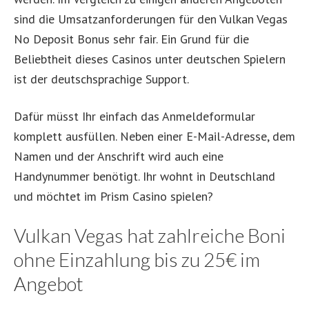
sind die Umsatzanforderungen für den Vulkan Vegas
No Deposit Bonus sehr fair. Ein Grund für die
Beliebtheit dieses Casinos unter deutschen Spielern
ist der deutschsprachige Support.
Dafür müsst Ihr einfach das Anmeldeformular
komplett ausfüllen. Neben einer E-Mail-Adresse, dem
Namen und der Anschrift wird auch eine
Handynummer benötigt. Ihr wohnt in Deutschland
und möchtet im Prism Casino spielen?
Vulkan Vegas hat zahlreiche Boni
ohne Einzahlung bis zu 25€ im
Angebot