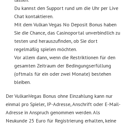
Du kannst den Support rund um die Uhr per Live
Chat kontaktieren.
Mit dem Vulkan Vegas No Deposit Bonus haben
Sie die Chance, das Casinoportal unverbindlich zu
testen und herauszufinden, ob Sie dort
regelmäßig spielen möchten.
Vor allem dann, wenn die Restriktionen für den
gesamten Zeitraum der Bedingungserfüllung
(oftmals für ein oder zwei Monate) bestehen
bleiben.
Der VulkanVegas Bonus ohne Einzahlung kann nur
einmal pro Spieler, IP-Adresse, Anschrift oder E-Mail-
Adresse in Anspruch genommen werden. Als
Neukunde 25 Euro für Registrierung erhalten, keine