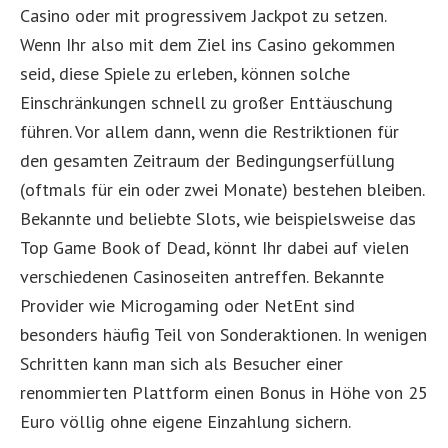
Casino oder mit progressivem Jackpot zu setzen.
Wenn Ihr also mit dem Ziel ins Casino gekommen
seid, diese Spiele zu erleben, können solche
Einschränkungen schnell zu großer Enttäuschung
führen. Vor allem dann, wenn die Restriktionen für
den gesamten Zeitraum der Bedingungserfüllung
(oftmals für ein oder zwei Monate) bestehen bleiben.
Bekannte und beliebte Slots, wie beispielsweise das
Top Game Book of Dead, könnt Ihr dabei auf vielen
verschiedenen Casinoseiten antreffen. Bekannte
Provider wie Microgaming oder NetEnt sind
besonders häufig Teil von Sonderaktionen. In wenigen
Schritten kann man sich als Besucher einer
renommierten Plattform einen Bonus in Höhe von 25
Euro völlig ohne eigene Einzahlung sichern.