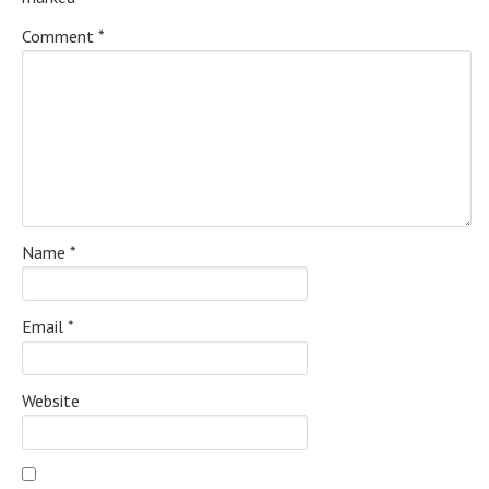
Comment
*
Name
*
Email
*
Website