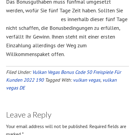
Das Bonusguthaben muss fünfmal umgesetzt
werden, wofür Sie fünf Tage Zeit haben. Sollten Sie
http://vulkan-vegas.de/
es innerhalb dieser fünf Tage
nicht schaffen, die Bonusbedingungen zu erfüllen,
verfällt Ihr Gewinn. Ihnen steht mit einer ersten
Einzahlung allerdings der Weg zum
Willkommenspaket offen.
Filed Under:
Vulkan Vegas Bonus Code 50 Freispiele Für
Kunden 2022 190
Tagged With:
vulkan vegas
,
vulkan
vegas DE
Leave a Reply
Your email address will not be published.
Required fields are
marked
*