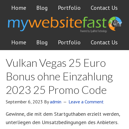
Home
Blog
Portfolio
Contact Us
Home
Blog
Portfolio
Contact Us
Vulkan Vegas 25 Euro
Bonus ohne Einzahlung
2023 25 Promo Code
September 6, 2023
By
admin
Leave a Comment
Gewinne, die mit dem Startguthaben erzielt werden,
unterliegen den Umsatzbedingungen des Anbieters.