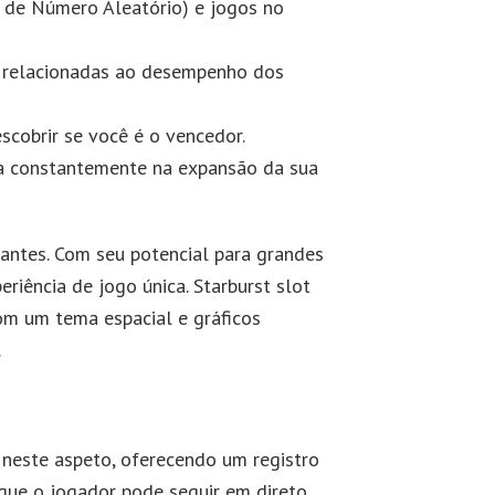
 de Número Aleatório) e jogos no
es relacionadas ao desempenho dos
scobrir se você é o vencedor.
ha constantemente na expansão da sua
nantes. Com seu potencial para grandes
riência de jogo única. Starburst slot
Com um tema espacial e gráficos
.
e neste aspeto, oferecendo um registro
que o jogador pode seguir em direto.