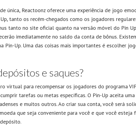
de única, Reactoonz oferece uma experiência de jogo emoci
n Up, tanto os recém-chegados como os jogadores regular
us tanto no site oficial quanto na versão móvel do Pin Up
ecerão imediatamente no saldo da conta de bônus. Existem
a Pin-Up. Uma das coisas mais importantes é escolher jog
depósitos e saques?
iro virtual para recompensar os jogadores do programa VI
mprir tarefas ou metas específicas. O Pin-Up aceita uma 
adenses e muitos outros. Ao criar sua conta, você será so
 moeda que seja conveniente para você e que você esteja 
 depósito.