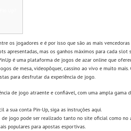
Pin Up?
tre os jogadores e é por isso que são as mais vencedoras 
lots apresentadas, mas os ganhos máximos para cada slot
O PinUp é uma plataforma de jogos de azar online que ofer
 jogos de mesa, videopôquer, cassino ao vivo e muito mais.
stas para desfrutar da experiência de jogo.
iência de jogo atraente e confiável, com uma ampla gama d
il a sua conta Pin-Up, siga as instruções aqui.
 de jogo pode ser realizado tanto no site oficial como no 
ais populares para apostas esportivas.