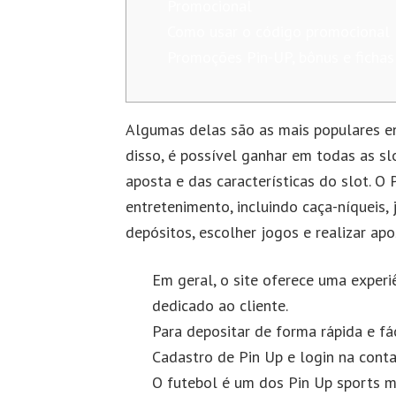
Promocional
Como usar o código promocional 
Promoções Pin-UP, bônus e fichas
Algumas delas são as mais populares en
disso, é possível ganhar em todas as s
aposta e das características do slot. 
entretenimento, incluindo caça-níqueis,
depósitos, escolher jogos e realizar apo
Em geral, o site oferece uma exper
dedicado ao cliente.
Para depositar de forma rápida e fác
Cadastro de Pin Up e login na conta
O futebol é um dos Pin Up sports m