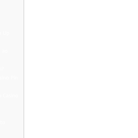
n Up
o ao
i?
sino Pin
p Casino
ito