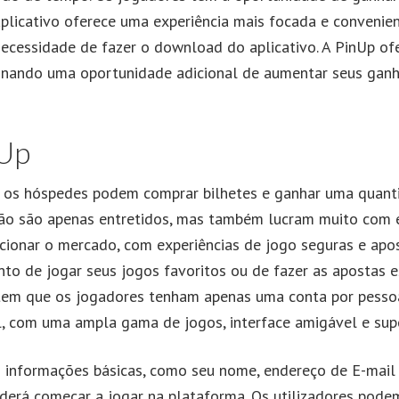
aplicativo oferece uma experiência mais focada e convenie
 necessidade de fazer o download do aplicativo. A PinUp o
nando uma oportunidade adicional de aumentar seus ganho
 Up
e os hóspedes podem comprar bilhetes e ganhar uma quanti
não são apenas entretidos, mas também lucram muito com e
ionar o mercado, com experiências de jogo seguras e apos
o de jogar seus jogos favoritos ou de fazer as apostas es
tem que os jogadores tenham apenas uma conta por pessoa.
el, com uma ampla gama de jogos, interface amigável e sup
s informações básicas, como seu nome, endereço de E-mail
oderá começar a jogar na plataforma. Os utilizadores pode