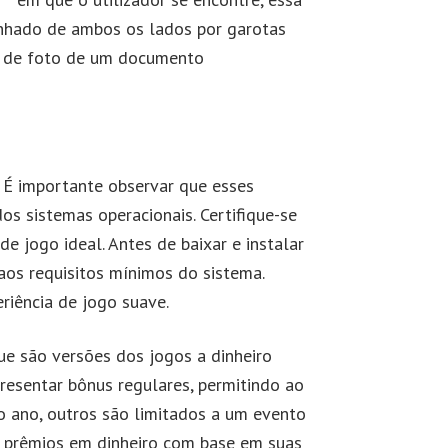
anhado de ambos os lados por garotas
io de foto de um documento
. É importante observar que esses
s sistemas operacionais. Certifique-se
e jogo ideal. Antes de baixar e instalar
 aos requisitos mínimos do sistema.
riência de jogo suave.
ue são versões dos jogos a dinheiro
presentar bônus regulares, permitindo ao
o ano, outros são limitados a um evento
 prêmios em dinheiro com base em suas