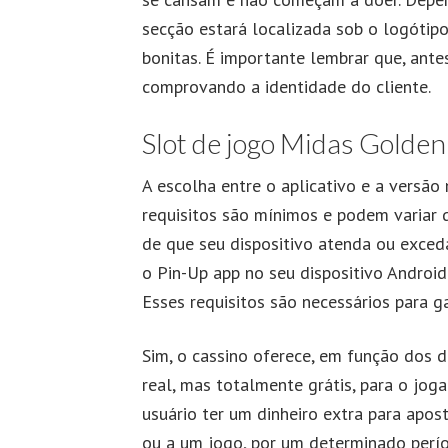
secção estará localizada sob o logótip
bonitas. É importante lembrar que, ant
comprovando a identidade do cliente.
Slot de jogo Midas Golde
A escolha entre o aplicativo e a versã
requisitos são mínimos e podem variar d
de que seu dispositivo atenda ou exceda
o Pin-Up app no seu dispositivo Android
Esses requisitos são necessários para 
Sim, o cassino oferece, em função dos 
real, mas totalmente grátis, para o jog
usuário ter um dinheiro extra para apo
ou a um jogo, por um determinado perí